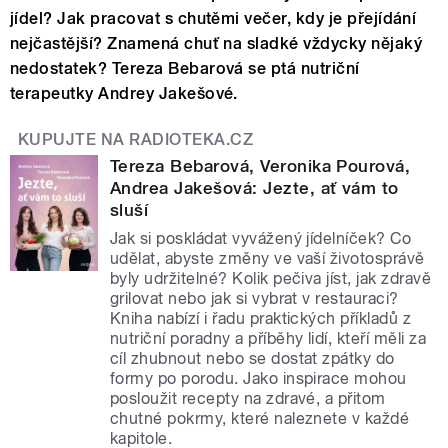
jídel? Jak pracovat s chutěmi večer, kdy je přejídání
nejčastější? Znamená chuť na sladké vždycky nějaký
nedostatek? Tereza Bebarová se ptá nutriční
terapeutky Andrey Jakešové.
KUPUJTE NA RADIOTEKA.CZ
Tereza Bebarová, Veronika Pourová,
Andrea Jakešová: Jezte, ať vám to
sluší
Jak si poskládat vyvážený jídelníček? Co
udělat, abyste změny ve vaší životosprávě
byly udržitelné? Kolik pečiva jíst, jak zdravě
grilovat nebo jak si vybrat v restauraci?
Kniha nabízí i řadu praktických příkladů z
nutriční poradny a příběhy lidí, kteří měli za
cíl zhubnout nebo se dostat zpátky do
formy po porodu. Jako inspirace mohou
posloužit recepty na zdravé, a přitom
chutné pokrmy, které naleznete v každé
kapitole.