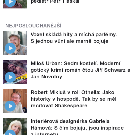
pediatr Petr Tláskal
NEJPOSLOUCHANĚJŠÍ
Voxel skládá hity a míchá parfémy.
S jednou vůní ale marně bojuje
Miloš Urban: Sedmikostelí. Moderní
gotický krimi román čtou Jiří Schwarz a
Jan Novotný
Robert Mikluš v roli Othella: Jako
historky v hospodě. Tak by se měl
recitovat Shakespeare
Interiérová designérka Gabriela
Hámová: S čím bojuju, jsou inspirace
z internetu