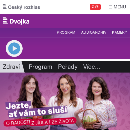
Přejít k hlavnímu obsahu
MENU
ŽIVĚ
PROGRAM
AUDIOARCHIV
KAMERY
Zdraví
Program
Pořady
Více
…