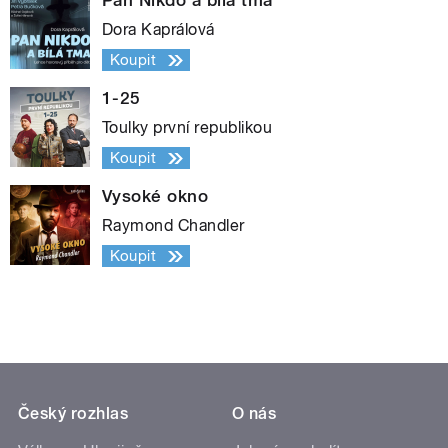
Pan Nikdo a bílá tma
Dora Kaprálová
Koupit
1-25
Toulky první republikou
Koupit
Vysoké okno
Raymond Chandler
Koupit
Český rozhlas
O nás