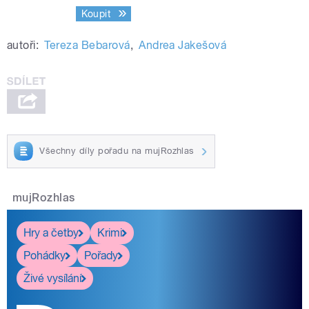
Koupit
autoři:
Tereza Bebarová
,
Andrea Jakešová
Všechny díly pořadu na mujRozhlas
mujRozhlas
Hry a četby
Krimi
Pohádky
Pořady
Živé vysílání