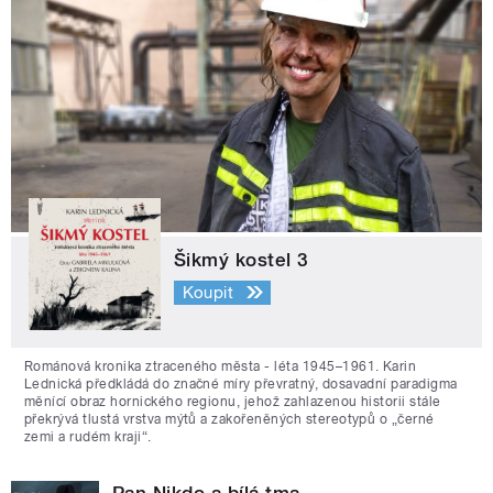
Šikmý kostel 3
Koupit
Románová kronika ztraceného města - léta 1945–1961. Karin
Lednická předkládá do značné míry převratný, dosavadní paradigma
měnící obraz hornického regionu, jehož zahlazenou historii stále
překrývá tlustá vrstva mýtů a zakořeněných stereotypů o „černé
zemi a rudém kraji“.