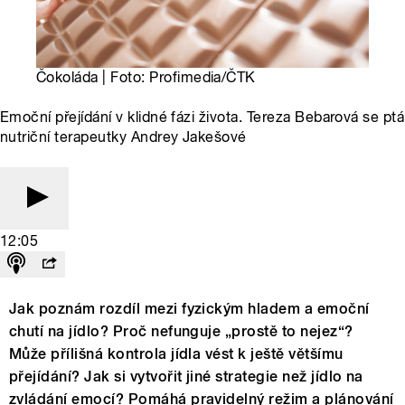
Čokoláda | Foto: Profimedia/ČTK
Emoční přejídání v klidné fázi života. Tereza Bebarová se ptá
nutriční terapeutky Andrey Jakešové
12:05
Jak poznám rozdíl mezi fyzickým hladem a emoční
chutí na jídlo? Proč nefunguje „prostě to nejez“?
Může přílišná kontrola jídla vést k ještě většímu
přejídání? Jak si vytvořit jiné strategie než jídlo na
zvládání emocí? Pomáhá pravidelný režim a plánování