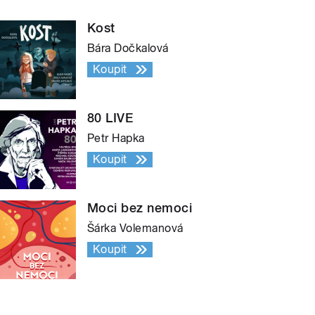
Kost
Bára Dočkalová
Koupit
80 LIVE
Petr Hapka
Koupit
Moci bez nemoci
Šárka Volemanová
Koupit