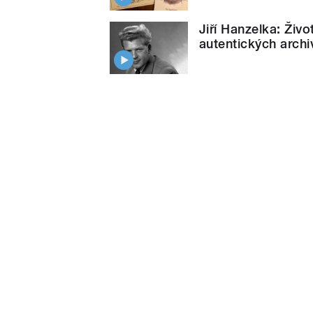
Jiří Hanzelka: Živ
autentických arch