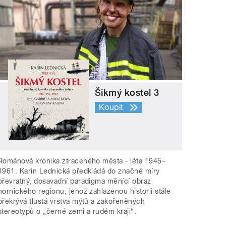
Šikmý kostel 3
Koupit
Románová kronika ztraceného města - léta 1945–
1961. Karin Lednická předkládá do značné míry
převratný, dosavadní paradigma měnící obraz
hornického regionu, jehož zahlazenou historii stále
překrývá tlustá vrstva mýtů a zakořeněných
stereotypů o „černé zemi a rudém kraji“.