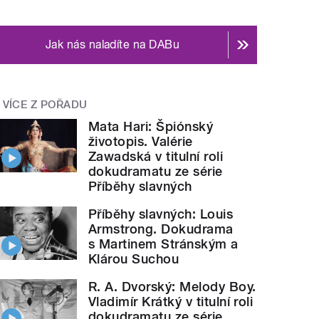
Jak nás naladíte na DABu
VÍCE Z POŘADU
Mata Hari: Špiónský
životopis. Valérie
Zawadská v titulní roli
dokudramatu ze série
Příběhy slavných
Příběhy slavných: Louis
Armstrong. Dokudrama
s Martinem Stránským a
Klárou Suchou
R. A. Dvorský: Melody Boy.
Vladimír Krátký v titulní roli
dokudramatu ze série