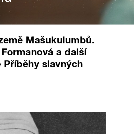
o země Mašukulumbů.
e Formanová a další
 Příběhy slavných