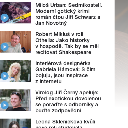
Miloš Urban: Sedmikostelí.
Moderní gotický krimi
román čtou Jiří Schwarz a
Jan Novotný
Robert Mikluš v roli
Othella: Jako historky
v hospodě. Tak by se měl
recitovat Shakespeare
Interiérová designérka
Gabriela Hámová: S čím
bojuju, jsou inspirace
z internetu
Virolog Jiří Černý apeluje:
Před exotickou dovolenou
se poraďte s odborníky a
buďte zodpovědní
Leona Skleničková kvůli
nové roli studovala