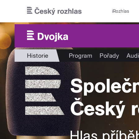
Přejít k hlavnímu obsahu
iRozhlas
Historie
Program
Pořady
Audi