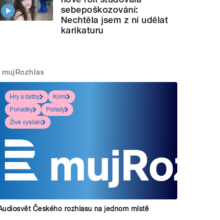
sebepoškozování:
Nechtěla jsem z ní udělat
karikaturu
mujRozhlas
Hry a četby
Krimi
Pohádky
Pořady
Živé vysílání
Audiosvět Českého rozhlasu na jednom místě