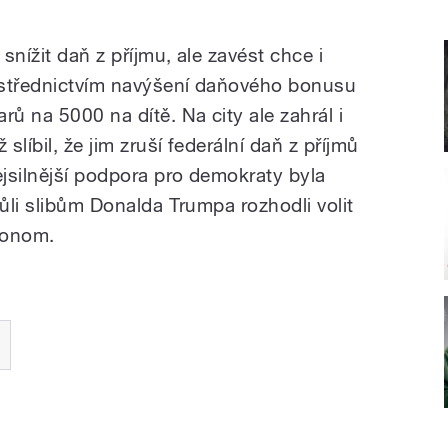
snížit daň z příjmu, ale zavést chce i
ostřednictvím navýšení daňového bonusu
rů na 5000 na dítě. Na city ale zahrál i
líbil, že jim zruší federální daň z příjmů
jsilnější podpora pro demokraty byla
vůli slibům Donalda Trumpa rozhodli volit
konom.