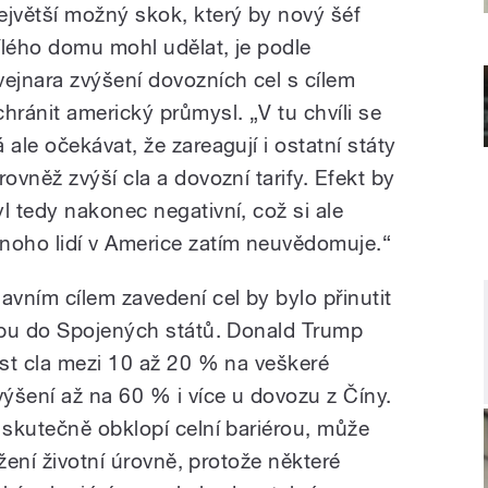
ejvětší možný skok, který by nový šéf
ílého domu mohl udělat, je podle
vejnara zvýšení dovozních cel s cílem
chránit americký průmysl. „V tu chvíli se
 ale očekávat, že zareagují i ostatní státy
rovněž zvýší cla a dovozní tarify. Efekt by
yl tedy nakonec negativní, což si ale
noho lidí v Americe zatím neuvědomuje.“
lavním cílem zavedení cel by bylo přinutit
obu do Spojených států. Donald Trump
st cla mezi 10 až 20 % na veškeré
ýšení až na 60 % i více u dovozu z Číny.
skutečně obklopí celní bariérou, může
žení životní úrovně, protože některé