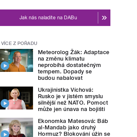
Jak nás naladíte na DABu
VÍCE Z POŘADU
Meteorolog Žák: Adaptace
na změnu klimatu
neprobíhá dostatečným
tempem. Dopady se
budou nabalovat
Ukrajinistka Víchová:
Rusko je v jistém smyslu
silnější než NATO. Pomoct
může jen únava na bojišti
Ekonomka Matesová: Báb
al-Mandab jako druhý
Hormuz? Blokování úžin se