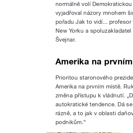
normálně volí Demokratickou 
vyjadřoval názory mnohem širš
pořadu Jak to vidí... profeso
New Yorku a spoluzakladatel
Švejnar.
Amerika na prvním
Prioritou staronového prezid
Amerika na prvním místě. Ruku
změna přístupu k vládnutí. „D
autokratické tendence. Dá se
rázně, a to jak v oblasti daňo
podnikům.“