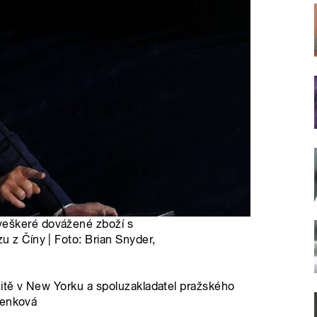
veškeré dovážené zboží s
u z Číny | Foto: Brian Snyder,
itě v New Yorku a spoluzakladatel pražského
Senková