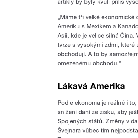
artikly by byly kvůli příliš 
„Máme tři velké ekonomické 
Ameriku s Mexikem a Kanadou,
Asii, kde je velice silná Čína
tvrze s vysokými zdmi, které 
obchodují. A to by samozřej
omezenému obchodu.“
Lákavá Amerika
Podle ekonoma je reálné i to
snížení daní ze zisku, aby je
Spojených států. Změny v daň
Švejnara vůbec tím nejpodstat