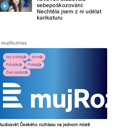
sebepoškozování:
Nechtěla jsem z ní udělat
karikaturu
mujRozhlas
Hry a četby
Krimi
Pohádky
Pořady
Živé vysílání
Audiosvět Českého rozhlasu na jednom místě