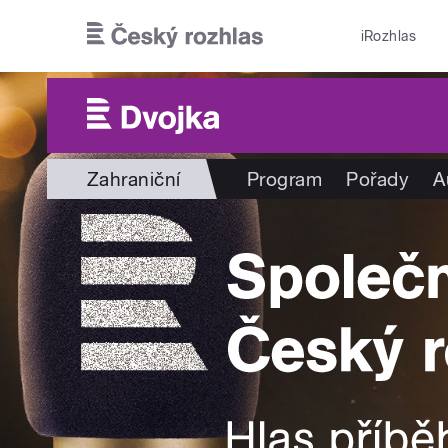
Přejít k hlavnímu obsahu
iRozhlas
Zahraniční
Program
Pořady
A