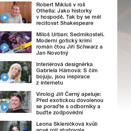
Robert Mikluš v roli
Othella: Jako historky
v hospodě. Tak by se měl
recitovat Shakespeare
Miloš Urban: Sedmikostelí.
Moderní gotický krimi
román čtou Jiří Schwarz a
Jan Novotný
Interiérová designérka
Gabriela Hámová: S čím
bojuju, jsou inspirace
z internetu
Virolog Jiří Černý apeluje:
Před exotickou dovolenou
se poraďte s odborníky a
buďte zodpovědní
Leona Skleničková kvůli
nové roli studovala