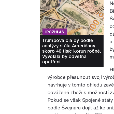
N
B
Š
o
IROZHLAS
dá
Trumpova cla by podle
a 
analýzy stála Američany
b
skoro 40 tisíc korun ročně.
Vyvolala by odvetná
m
opatření
H
výrobce přesunout svoji výr
navrhuje v tomto ohledu zavé
dovážené zboží s možností zv
Pokud se však Spojené státy 
podle Švejnara dojít až ke sní