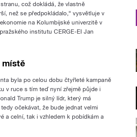
stranu, což dokládá, že vlastně
í, než se předpokládalo,“ vysvětluje v
r ekonomie na Kolumbijské univerzitě v
 pražského institutu CERGE-EI Jan
 místě
enta byla po celou dobu čtyřleté kampaně
 v ruce s tím teď nyní zřejmě půjde i
onald Trump je silný lídr, který má
 tedy očekávat, že bude jednat velmi
vé a celní, tak i vzhledem k pobídkám a