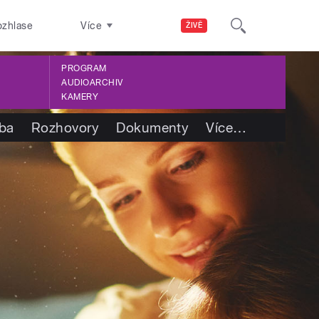
ozhlase
Více
ŽIVĚ
PROGRAM
AUDIOARCHIV
KAMERY
tba
Rozhovory
Dokumenty
Více
…