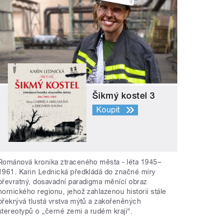
Šikmý kostel 3
Koupit
Románová kronika ztraceného města - léta 1945–
1961. Karin Lednická předkládá do značné míry
převratný, dosavadní paradigma měnící obraz
hornického regionu, jehož zahlazenou historii stále
překrývá tlustá vrstva mýtů a zakořeněných
stereotypů o „černé zemi a rudém kraji“.