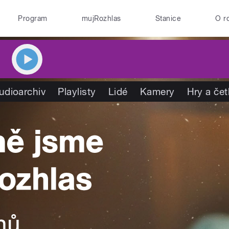
Program
mujRozhlas
Stanice
O r
udioarchiv
Playlisty
Lidé
Kamery
Hry a če