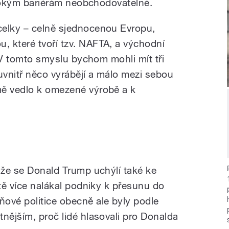
vysokým bariérám neobchodovatelné.
celky – celně sjednocenou Evropu,
 které tvoří tzv. NAFTA, a východní
. V tomto smyslu bychom mohli mít tři
uvnitř něco vyrábějí a málo mezi sebou
mě vedlo k omezené výrobě a k
, že se Donald Trump uchýlí také ke
ště více nalákal podniky k přesunu do
ové politice obecně ale byly podle
nějším, proč lidé hlasovali pro Donalda