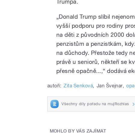
Trumpa.
„Donald Trump slíbil nejenom 
vyšší podporu pro rodiny pr
na děti z původních 2000 dola
penzistům a penzistkám, když s
na důchody. Přestože tedy ne
právě u seniorů, někteří se k
přesně opačně...,“ dodává e
autoři:
Zita Senková
,
Jan Švejnar
,
opa
Všechny díly pořadu na mujRozhlas
MOHLO BY VÁS ZAJÍMAT