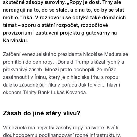
skutečné zásoby suroviny. „Ropy je dost. Trhy ale
nereagují na to, co se stalo, ale na to, co by se stát
mohlo,“ říká. V rozhovoru se dotýká také domácích
témat – sporu o státní rozpočet, rozpočtové
provizorium i zastavení projektu gigatovárny na
Karvinsku.
Zatčení venezuelského prezidenta Nicoláse Madura se
promítlo i do cen ropy. „Donald Trump ukázal rychlý a
překvapivý zásah. Mnozí proto pochopili, že může
zasáhnout i v Íránu, který je z hlediska trhu s ropou
daleko zásadnější,“ říká v pořadu Jak to vidí... hlavní
ekonom Trinity Bank Lukáš Kovanda.
Zásah do jiné sféry vlivu?
Venezuela má největší zásoby ropy na světě. Kvůli
dlouhodobému podfinancování ropné infrastruktury,