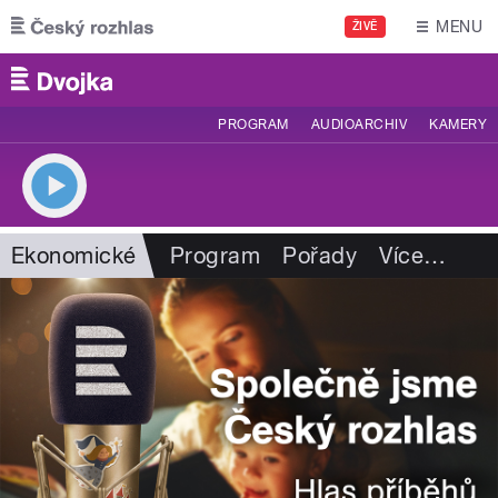
Přejít k hlavnímu obsahu
MENU
ŽIVĚ
PROGRAM
AUDIOARCHIV
KAMERY
Ekonomické
Program
Pořady
Více
…