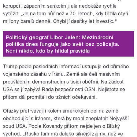
korupci i západním sankcím ji ale nedokáže rychle
vytěžit. „Je na tom hůř než v 70. letech, kdy těžila čtyři
miliony barelů denně. Chybí jí desítky let investic.“
Politický geograf Libor Jelen: Mezinárodní
politika dnes funguje jako svět bez policajta.
Není nikdo, kdo by hlídal pravidla
Trump podle posledních informací ustupuje od přímého
vojenského zásahu v Íránu. Země ale čelí masivním
protivládním demonstracím s tisíci oběťmi. Na žádost
USA se jí zabývá Rada bezpečnosti OSN. Nejistota se
přitom dál promítá i do tržních očekávání.
Otázky přetrvávají i kolem amerických cel na země
obchodující s Íránem, která by mohl zneplatnit Nejvyšší
soud USA. Podle Kovandy přitom nejde jen o Blízký
východ. „Rusko tam má daleko silnější zájmy, než ve