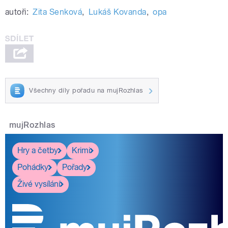
autoři:
Zita Senková
,
Lukáš Kovanda
,
opa
Všechny díly pořadu na mujRozhlas
mujRozhlas
Hry a četby
Krimi
Pohádky
Pořady
Živé vysílání