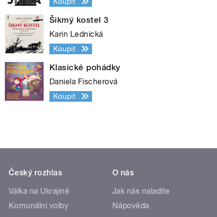
Koupit
Šikmý kostel 3
Karin Lednická
Koupit
Klasické pohádky
Daniela Fischerová
Koupit
Český rozhlas
O nás
Válka na Ukrajině
Jak nás naladíte
Komunální volby
Nápověda