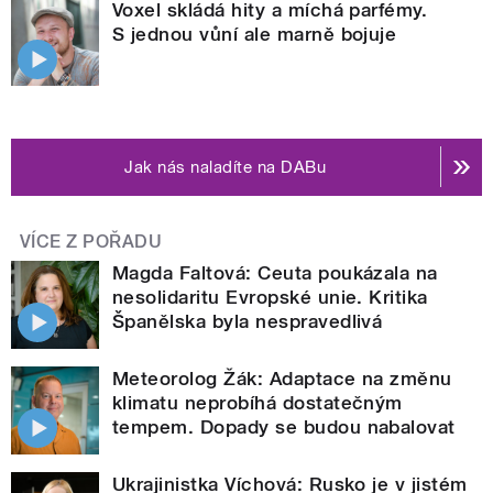
Voxel skládá hity a míchá parfémy.
S jednou vůní ale marně bojuje
Jak nás naladíte na DABu
VÍCE Z POŘADU
Magda Faltová: Ceuta poukázala na
nesolidaritu Evropské unie. Kritika
Španělska byla nespravedlivá
Meteorolog Žák: Adaptace na změnu
klimatu neprobíhá dostatečným
tempem. Dopady se budou nabalovat
Ukrajinistka Víchová: Rusko je v jistém