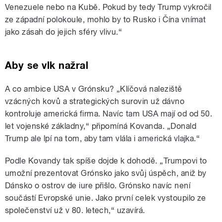
Venezuele nebo na Kubě. Pokud by tedy Trump vykročil
ze západní polokoule, mohlo by to Rusko i Čína vnímat
jako zásah do jejich sféry vlivu.“
Aby se vlk nažral
A co ambice USA v Grónsku? „Klíčová naleziště
vzácných kovů a strategických surovin
už dávno
kontroluje americká firma. Navíc tam USA mají od od 50.
let vojenské základny,“ připomíná Kovanda.
„Donald
Trump ale lpí na tom, aby tam vlála i americká vlajka.“
Podle Kovandy tak spíše dojde k dohodě. „Trumpovi to
umožní prezentovat Grónsko jako svůj úspěch, aniž by
Dánsko o ostrov de iure přišlo. Grónsko navíc není
součástí Evropské unie. Jako první celek vystoupilo ze
společenství už v 80. letech,“ uzavírá.