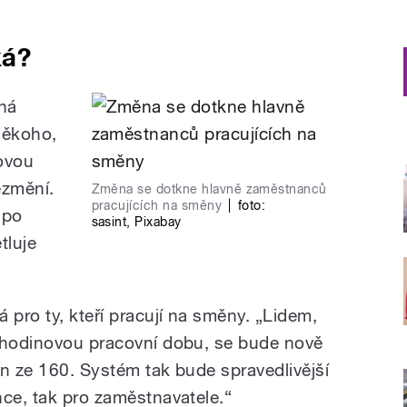
ká?
ná
někoho,
ovou
ezmění.
Změna se dotkne hlavně zaměstnanců
pracujících na směny
|
foto:
 po
sasint
,
Pixabay
tluje
pro ty, kteří pracují na směny.
„
Lidem,
mihodinovou pracovní dobu, se bude nově
in ze 160. Systém tak bude spravedlivější
nce, tak pro zaměstnavatele.
“