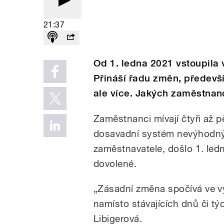
21:37
Od 1. ledna 2021 vstoupila 
Přináší řadu změn, předevš
ale více. Jakých zaměstnanc
Zaměstnanci mívají čtyři až p
dosavadní systém nevýhodný 
zaměstnavatele, došlo 1. le
dovolené.
„
Zásadní změna spočívá ve v
namísto stávajících dnů či tý
Libigerová.