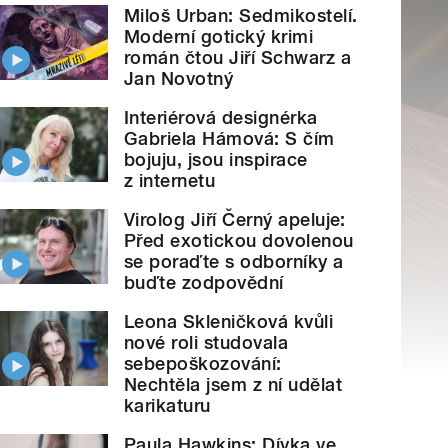
Miloš Urban: Sedmikostelí.
Moderní gotický krimi
román čtou Jiří Schwarz a
Jan Novotný
Interiérová designérka
Gabriela Hámová: S čím
bojuju, jsou inspirace
z internetu
Virolog Jiří Černý apeluje:
Před exotickou dovolenou
se poraďte s odborníky a
buďte zodpovědní
Leona Skleničková kvůli
nové roli studovala
sebepoškozování:
Nechtěla jsem z ní udělat
karikaturu
Paula Hawkins: Dívka ve