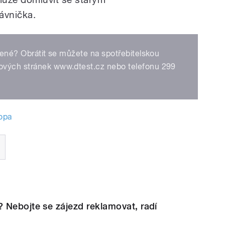
rávnička.
olené? Obrátit se můžete na spotřebitelskou
ových stránek www.dtest.cz nebo telefonu 299
opa
 Nebojte se zájezd reklamovat, radí