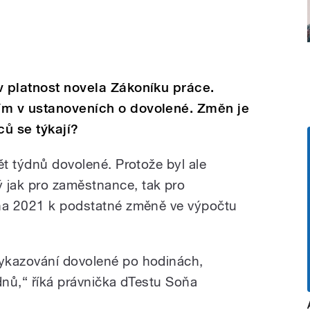
v platnost novela Zákoníku práce.
ím v ustanoveních o dovolené. Změn je
ů se týkají?
ět týdnů dovolené. Protože byl ale
jak pro zaměstnance, tak pro
dna 2021 k podstatné změně ve výpočtu
ykazování dovolené po hodinách,
dnů,
“
říká právnička dTestu Soňa