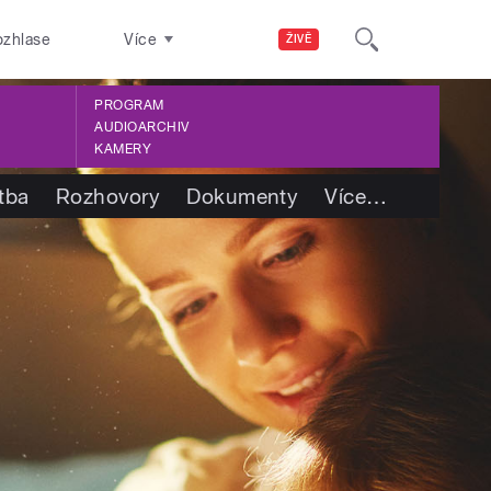
ozhlase
Více
ŽIVĚ
PROGRAM
AUDIOARCHIV
KAMERY
tba
Rozhovory
Dokumenty
Více
…