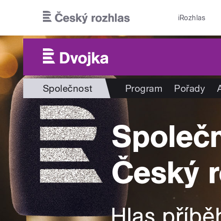
Přejít k hlavnímu obsahu
iRozhlas
Společnost
Program
Pořady