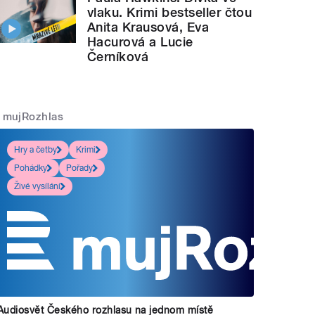
vlaku. Krimi bestseller čtou
Anita Krausová, Eva
Hacurová a Lucie
Černíková
mujRozhlas
Hry a četby
Krimi
Pohádky
Pořady
Živé vysílání
Audiosvět Českého rozhlasu na jednom místě