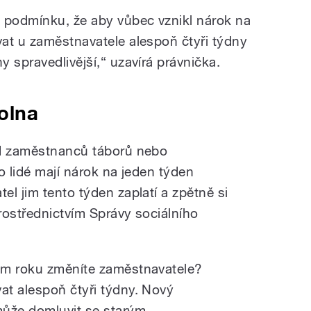
 podmínku, že aby vůbec vznikl nárok na
at u zaměstnavatele alespoň čtyři týdny
y spravedlivější,
“
uzavírá právnička.
olna
ad zaměstnanců táborů nebo
to lidé mají nárok na jeden týden
l jim tento týden zaplatí a zpětně si
rostřednictvím Správy sociálního
em roku změníte zaměstnavatele?
t alespoň čtyři týdny. Nový
může domluvit se starým