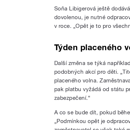
Soňa Libigerová ještě dodává
dovolenou, je nutné odpracov
v roce.
„
Opět je to pro všechn
Týden placeného v
Další změna se týká napříkl
podobných akcí pro děti.
„
Ti
placeného volna. Zaměstnavate
pak platbu vyžádá od státu p
zabezpečení.
“
A co se bude dít, pokud běh
„
Podmínkou opět je odpracova
zaměstnavatel se však také 