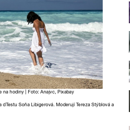
e na hodiny | Foto: Anajvc, Pixabay
a dTestu Soňa Libigerová. Moderují Tereza Stýblová a