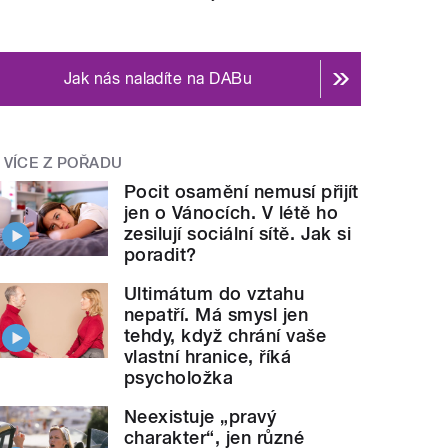
Jak nás naladíte na DABu
VÍCE Z POŘADU
Pocit osamění nemusí přijít
jen o Vánocích. V létě ho
zesilují sociální sítě. Jak si
poradit?
Ultimátum do vztahu
nepatří. Má smysl jen
tehdy, když chrání vaše
vlastní hranice, říká
psycholožka
Neexistuje „pravý
charakter“, jen různé