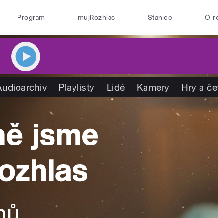
Program
mujRozhlas
Stanice
O r
Audioarchiv
Playlisty
Lidé
Kamery
Hry a če