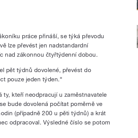
ákoníku práce přináší, se týká převodu
vě lze převést jen nadstandardní
víc nad zákonnou čtyřtýdenní dobou.
l pět týdnů dovolené, převést do
ct pouze jeden týden.
“
á ty, kteří neodpracují u zaměstnavatele
se bude dovolená počítat poměrně ve
odin (případně 200 u pěti týdnů) a krát
nec odpracoval. Výsledné číslo se potom