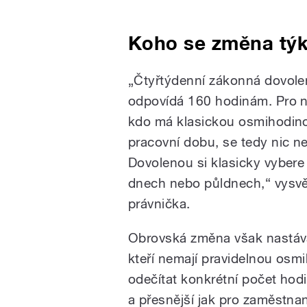
Koho se změna tý
„
Čtyřtýdenní zákonná dovole
odpovídá 160 hodinám. Pro 
kdo má klasickou osmihodin
pracovní dobu, se tedy nic n
Dovolenou si klasicky vybere
dnech nebo půldnech,
“
vysvě
právnička.
Obrovská změna však nastává 
kteří nemají pravidelnou os
odečítat konkrétní počet hod
a přesnější jak pro zaměstna