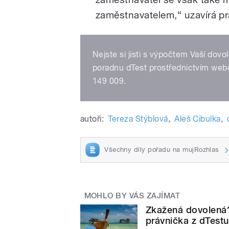
zaměstnavatelem,
“
uzavírá p
Nejste si jisti s výpočtem Vaší dov
poradnu dTest prostřednictvím web
149 009.
autoři:
Tereza Stýblová
,
Aleš Cibulka
,
Všechny díly pořadu na mujRozhlas
MOHLO BY VÁS ZAJÍMAT
Zkažená dovolená?
právnička z dTestu