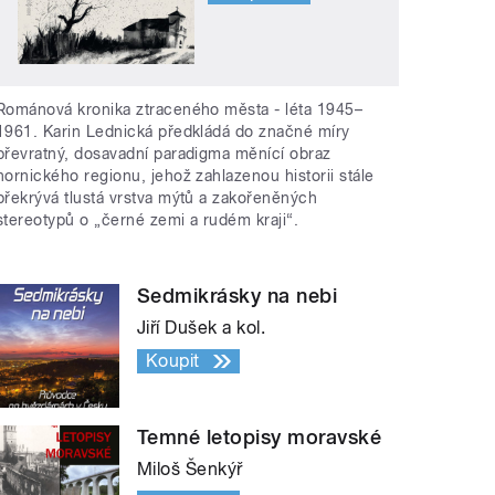
Románová kronika ztraceného města - léta 1945–
1961. Karin Lednická předkládá do značné míry
převratný, dosavadní paradigma měnící obraz
hornického regionu, jehož zahlazenou historii stále
překrývá tlustá vrstva mýtů a zakořeněných
stereotypů o „černé zemi a rudém kraji“.
Sedmikrásky na nebi
Jiří Dušek a kol.
Koupit
Temné letopisy moravské
Miloš Šenkýř