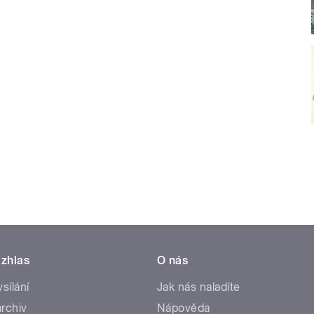
zhlas
O nás
ysílání
Jak nás naladíte
rchiv
Nápověda