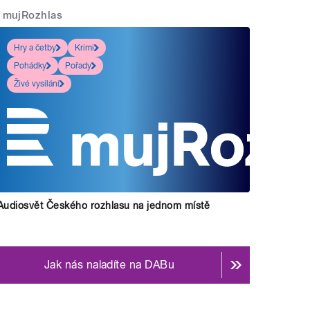
mujRozhlas
Hry a četby
Krimi
Pohádky
Pořady
Živé vysílání
Audiosvět Českého rozhlasu na jednom místě
Jak nás naladíte na DABu