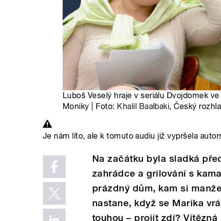
Luboš Veselý hraje v seriálu Dvojdomek ve 
Moniky | Foto:
Khalil Baalbaki
, Český rozhl
Je nám líto, ale k tomuto audiu již vypršela autor
Na začátku byla sladká pře
zahrádce a grilování s kama
prázdný dům, kam si manžel
nastane, když se Marika vrá
touhou – projít zdí? Vítězn