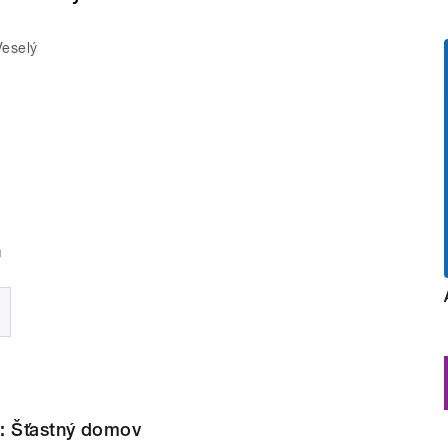
Veselý
a
: Šťastný domov