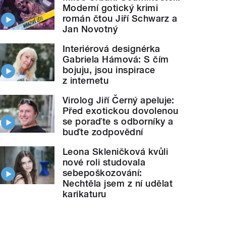
Moderní gotický krimi
román čtou Jiří Schwarz a
Jan Novotný
Interiérová designérka
Gabriela Hámová: S čím
bojuju, jsou inspirace
z internetu
Virolog Jiří Černý apeluje:
Před exotickou dovolenou
se poraďte s odborníky a
buďte zodpovědní
Leona Skleničková kvůli
nové roli studovala
sebepoškozování:
Nechtěla jsem z ní udělat
karikaturu