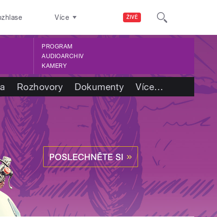
ozhlase
Více
ŽIVĚ
PROGRAM
AUDIOARCHIV
KAMERY
ba
Rozhovory
Dokumenty
Více
…