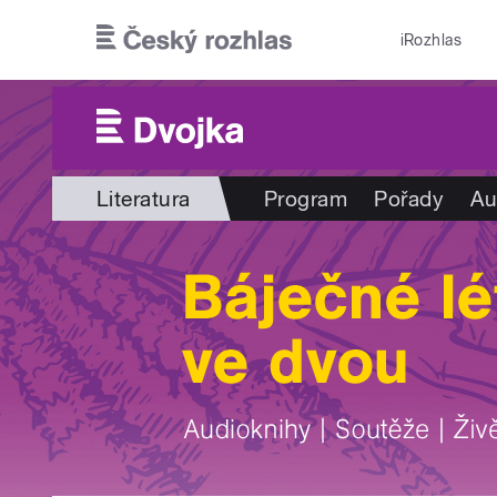
Přejít k hlavnímu obsahu
iRozhlas
Literatura
Program
Pořady
Au