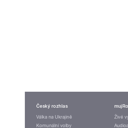
Český rozhlas
mujRo
Válka na Ukrajině
Živé v
Komunální volby
Audioa