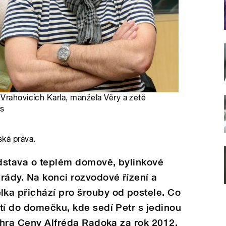
Vrahovicích Karla, manžela Věry a zetě
as
ská práva.
dstava o teplém domově, bylinkové
rády. Na konci rozvodové řízení a
ka přichází pro šrouby od postele. Co
tí do domečku, kde sedí Petr s jedinou
á hra Ceny Alfréda Radoka za rok 2012.