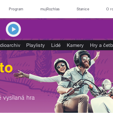
Program
mujRozhlas
Stanice
O r
dioarchiv
Playlisty
Lidé
Kamery
Hry a čet