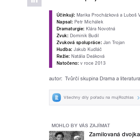
Účinkují:
Marika Procházková a Luboš 
Napsal:
Petr Michálek
Dramaturgie:
Klára Novotná
Zvuk:
Dominik Budil
Zvuková spolupráce:
Jan Trojan
Hudba:
Jakub Kudláč
Režie:
Natália Deáková
Natočeno:
v roce 2013
autor:
Tvůrčí skupina Drama a literatur
Všechny díly pořadu na mujRozhlas
MOHLO BY VÁS ZAJÍMAT
Zamilovaná dvojka