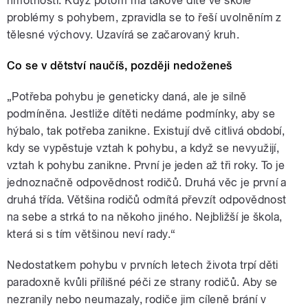
hmotností. Když potom má takové dítě ve škole
problémy s pohybem, zpravidla se to řeší uvolněním z
tělesné výchovy. Uzavírá se začarovaný kruh.
Co se v dětství naučíš, později nedoženeš
„Potřeba pohybu je geneticky daná, ale je silně
podmíněna. Jestliže dítěti nedáme podmínky, aby se
hýbalo, tak potřeba zanikne. Existují dvě citlivá období,
kdy se vypěstuje vztah k pohybu, a když se nevyužijí,
vztah k pohybu zanikne. První je jeden až tři roky. To je
jednoznačně odpovědnost rodičů. Druhá věc je první a
druhá třída. Většina rodičů odmítá převzít odpovědnost
na sebe a strká to na někoho jiného. Nejbližší je škola,
která si s tím většinou neví rady.“
Nedostatkem pohybu v prvních letech života trpí děti
paradoxně kvůli přílišné péči ze strany rodičů. Aby se
nezranily nebo neumazaly, rodiče jim cíleně brání v