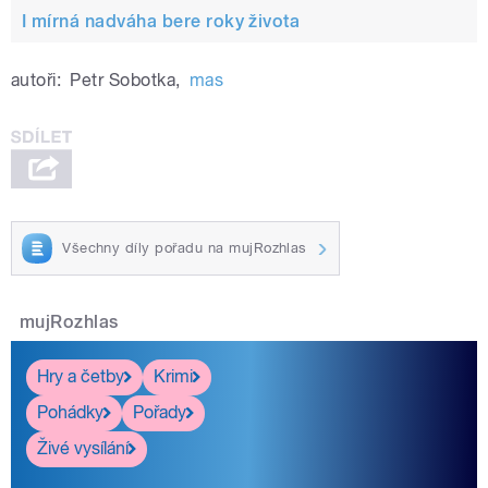
I mírná nadváha bere roky života
autoři:
Petr Sobotka
,
mas
Všechny díly pořadu na mujRozhlas
mujRozhlas
Hry a četby
Krimi
Pohádky
Pořady
Živé vysílání