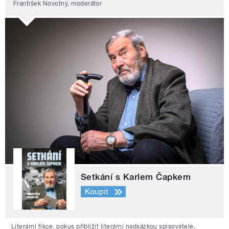
František Novotný, moderátor
Setkání s Karlem Čapkem
Koupit
Literární fikce, pokus přiblížit literární nadsázkou spisovatele,