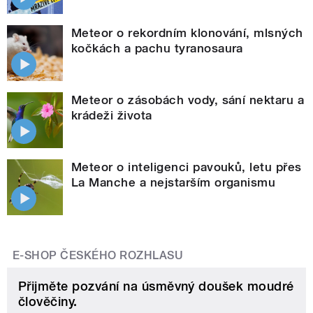
Meteor o rekordním klonování, mlsných
kočkách a pachu tyranosaura
Meteor o zásobách vody, sání nektaru a
krádeži života
Meteor o inteligenci pavouků, letu přes
La Manche a nejstarším organismu
E-SHOP ČESKÉHO ROZHLASU
Přijměte pozvání na úsměvný doušek moudré
člověčiny.