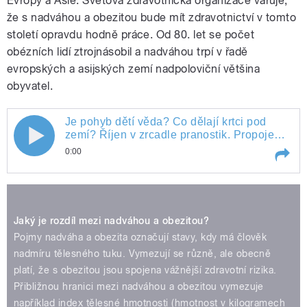
Evropy a Asie. Světová zdravotnická organizace varuje,
že s nadváhou a obezitou bude mít zdravotnictví v tomto
století opravdu hodně práce. Od 80. let se počet
obézních lidí ztrojnásobil a nadváhou trpí v řadě
evropských a asijských zemí nadpoloviční většina
obyvatel.
Je pohyb dětí věda? Co dělají krtci pod
zemí? Říjen v zrcadle pranostik. Propojení
mozků. Opravdu objeven nový druh
0:00
člověka? Upíří veverka z Bornea.
Play /
Je pohyb dětí věda? Co dělají krtci pod zemí? Říjen v zrcadle pranostik. Propojení mozků. Opravdu objeven nový druh člověka? Upíří veverka z Bornea.
Jaký je rozdíl mezi nadváhou a obezitou?
Pojmy nadváha a obezita označují stavy, kdy má člověk
nadmíru tělesného tuku. Vymezují se různě, ale obecně
platí, že s obezitou jsou spojena vážnější zdravotní rizika.
Přibližnou hranici mezi nadváhou a obezitou vymezuje
například index tělesné hmotnosti (hmotnost v kilogramech