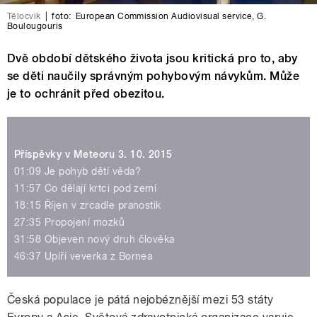
Tělocvik
|
foto:
European Commission Audiovisual service
,
G.
Boulougouris
Dvě období dětského života jsou kritická pro to, aby
se děti naučily správným pohybovým návykům. Může
je to ochránit před obezitou.
Příspěvky v Meteoru 3. 10. 2015
01:09 Je pohyb dětí věda?
11:57 Co dělají krtci pod zemí
18:15 Říjen v zrcadle pranostik
27:35 Propojení mozků
31:58 Objeven nový druh člověka
46:37 Upíří veverka z Bornea
Česká populace je pátá nejobéznější mezi 53 státy