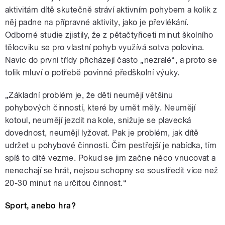
aktivitám dítě skutečně stráví aktivním pohybem a kolik z
něj padne na přípravné aktivity, jako je převlékání.
Odborné studie zjistily, že z pětačtyřiceti minut školního
tělocviku se pro vlastní pohyb využívá sotva polovina.
Navíc do první třídy přicházejí často „nezralé“, a proto se
tolik mluví o potřebě povinné předškolní výuky.
„Základní problém je, že děti neumějí většinu
pohybových činností, které by umět měly. Neumějí
kotoul, neumějí jezdit na kole, snižuje se plavecká
dovednost, neumějí lyžovat. Pak je problém, jak dítě
udržet u pohybové činnosti. Čím pestřejší je nabídka, tím
spíš to dítě vezme. Pokud se jim začne něco vnucovat a
nenechají se hrát, nejsou schopny se soustředit více než
20-30 minut na určitou činnost.“
Sport, anebo hra?