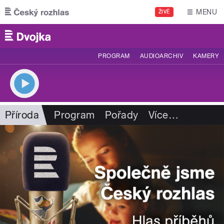
Přejít k hlavnímu obsahu
MENU
ŽIVĚ
PROGRAM
AUDIOARCHIV
KAMERY
Příroda
Program
Pořady
Více
…