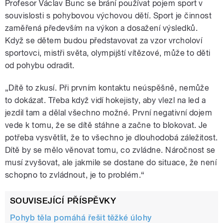
Profesor Václav Bunc se brání používat pojem sport v
souvislosti s pohybovou výchovou dětí. Sport je činnost
zaměřená především na výkon a dosažení výsledků.
Když se dětem budou představovat za vzor vrcholoví
sportovci, mistři světa, olympijští vítězové, může to děti
od pohybu odradit.
„Dítě to zkusí. Při prvním kontaktu neúspěšně, nemůže
to dokázat. Třeba když vidí hokejisty, aby vlezl na led a
jezdil tam a dělal všechno možné. První negativní dojem
vede k tomu, že se dítě stáhne a začne to blokovat. Je
potřeba vysvětlit, že to všechno je dlouhodobá záležitost.
Dítě by se mělo věnovat tomu, co zvládne. Náročnost se
musí zvyšovat, ale jakmile se dostane do situace, že není
schopno to zvládnout, je to problém.“
SOUVISEJÍCÍ PŘÍSPĚVKY
Pohyb těla pomáhá řešit těžké úlohy