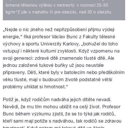
pause
lomená tělesnou výškou v metrech): v rozmezí 25-30
kg/m^2 jde o nadváhu či pre-obezitu, nad 30 o obezitu.
„Nejde o nic jiného než nepřizpůsobení příjmu výdeji
energie,“ říká profesor Václav Bunc z Fakulty tělesné
výchovy a sportu Univerzity Karlovy, „bohužel do toho
vstupují i některé kulturní zvyklosti. Když vzpomenu na
svoji generaci: zdravé dítě znamenalo tlusté dítě. Ale
jednou založené tukové buňky už jsou neustále
připraveny. Děti, které byly v batolecím nebo předškolním
věku tlusté, mají v budoucím životě podstatně větší
problémy uhlídat si hmotnost.“
Potíž je, když rodičům nadváha jejich dítěte nevadí.
Nevědí, že mu tím mohou ublížit na celý život. Profesor
Bunc během výzkumu zjistil, že se to týká jak rodičů,
kteří sami mají potíže s nadváhou, tak rodičů se zdravou