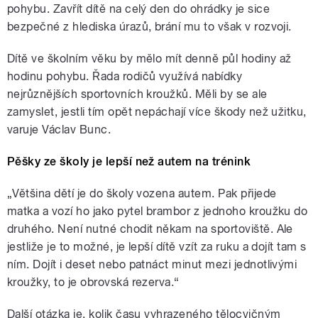
pohybu. Zavřít dítě na celý den do ohrádky je sice
bezpečné z hlediska úrazů, brání mu to však v rozvoji.
Dítě ve školním věku by mělo mít denně půl hodiny až
hodinu pohybu. Řada rodičů využívá nabídky
nejrůznějších sportovních kroužků. Měli by se ale
zamyslet, jestli tím opět nepáchají více škody než užitku,
varuje Václav Bunc.
Pěšky ze školy je lepší než autem na trénink
„Většina dětí je do školy vozena autem. Pak přijede
matka a vozí ho jako pytel brambor z jednoho kroužku do
druhého. Není nutné chodit někam na sportoviště. Ale
jestliže je to možné, je lepší dítě vzít za ruku a dojít tam s
ním. Dojít i deset nebo patnáct minut mezi jednotlivými
kroužky, to je obrovská rezerva.“
Další otázka je, kolik času vyhrazeného tělocvičným