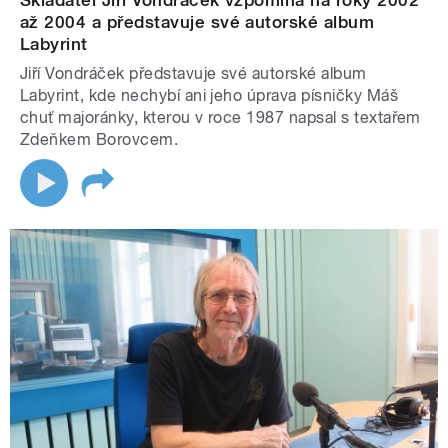
Skladatel Jiří Vondráček vzpomíná na roky 2002
až 2004 a představuje své autorské album
Labyrint
Jiří Vondráček představuje své autorské album
Labyrint, kde nechybí ani jeho úprava písničky Máš
chuť majoránky, kterou v roce 1987 napsal s textařem
Zdeňkem Borovcem.