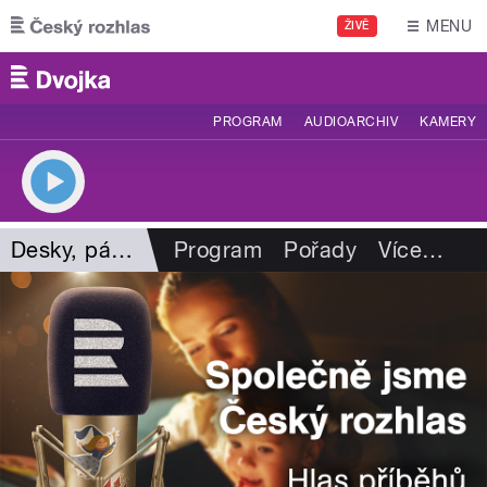
Přejít k hlavnímu obsahu
MENU
ŽIVĚ
PROGRAM
AUDIOARCHIV
KAMERY
Desky, pásky, vzpomínky
Program
Pořady
Více
…