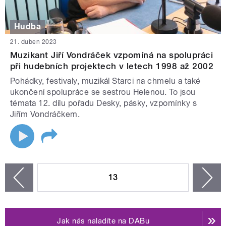
Hudba
21. duben 2023
Muzikant Jiří Vondráček vzpomíná na spolupráci
při hudebních projektech v letech 1998 až 2002
Pohádky, festivaly, muzikál Starci na chmelu a také
ukončení spolupráce se sestrou Helenou. To jsou
témata 12. dílu pořadu Desky, pásky, vzpomínky s
Jiřím Vondráčkem.
STRÁNKY
13
n
zí
Jak nás naladíte na DABu