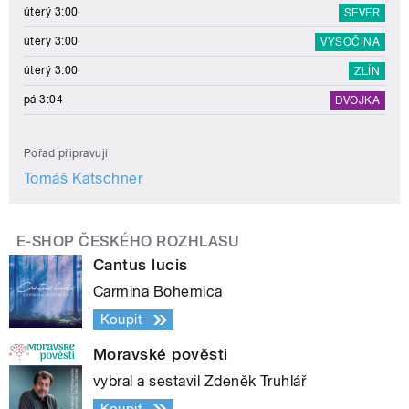
úterý 3:00
SEVER
úterý 3:00
VYSOČINA
úterý 3:00
ZLÍN
pá 3:04
DVOJKA
Pořad připravují
Tomáš Katschner
E-SHOP ČESKÉHO ROZHLASU
Cantus lucis
Carmina Bohemica
Koupit
Moravské pověsti
vybral a sestavil Zdeněk Truhlář