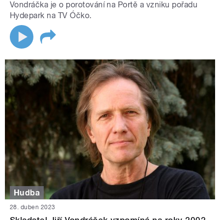
Vondráčka je o porotování na Portě a vzniku pořadu
Hydepark na TV Óčko.
Hudba
28. duben 2023