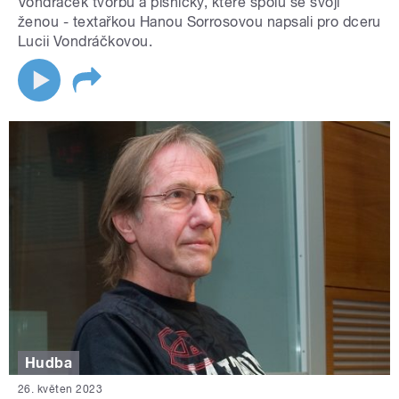
Vondráček tvorbu a písničky, které spolu se svojí
ženou - textařkou Hanou Sorrosovou napsali pro dceru
Lucii Vondráčkovou.
Hudba
26. květen 2023