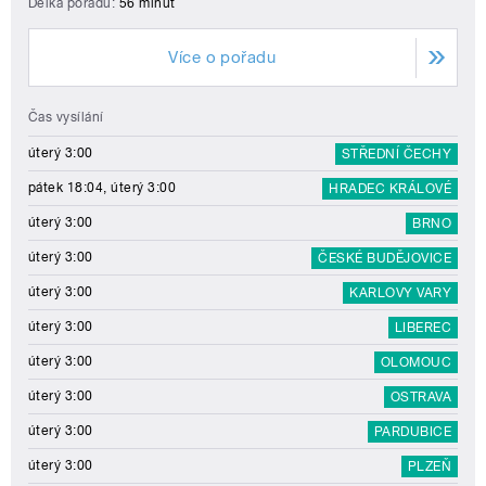
Délka pořadu:
56 minut
Více o pořadu
Čas vysílání
úterý 3:00
STŘEDNÍ ČECHY
pátek 18:04, úterý 3:00
HRADEC KRÁLOVÉ
úterý 3:00
BRNO
úterý 3:00
ČESKÉ BUDĚJOVICE
úterý 3:00
KARLOVY VARY
úterý 3:00
LIBEREC
úterý 3:00
OLOMOUC
úterý 3:00
OSTRAVA
úterý 3:00
PARDUBICE
úterý 3:00
PLZEŇ