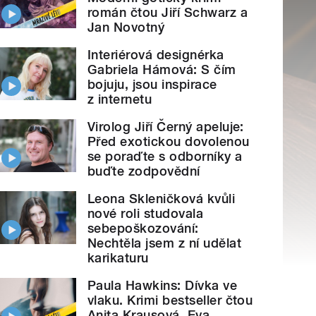
román čtou Jiří Schwarz a
Jan Novotný
Interiérová designérka
Gabriela Hámová: S čím
bojuju, jsou inspirace
z internetu
Virolog Jiří Černý apeluje:
Před exotickou dovolenou
se poraďte s odborníky a
buďte zodpovědní
Leona Skleničková kvůli
nové roli studovala
sebepoškozování:
Nechtěla jsem z ní udělat
karikaturu
Paula Hawkins: Dívka ve
vlaku. Krimi bestseller čtou
Anita Krausová, Eva