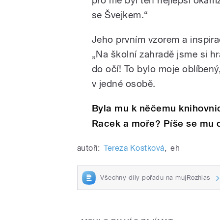
se Švejkem.“
Jeho prvním vzorem a inspira
„Na školní zahradě jsme si hrá
do očí! To bylo moje oblíbený
v jedné osobě.
Byla mu k něčemu knihovnic
Racek a moře? Píše se mu d
autoři:
Tereza Kostková
,
eh
Všechny díly pořadu na mujRozhlas