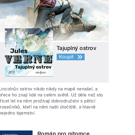
Tajuplný ostrov
Koupit
Lincolnův ostrov nikdo nikdy na mapě nenašel, a
přece ho znají lidé na celém světě. Už déle než sto
třicet let na něm prožívají dobrodružství s pěticí
trosečníků, kteří na něm našli útočiště, a hlavně
nejedno tajemství.
Román pro pitomce