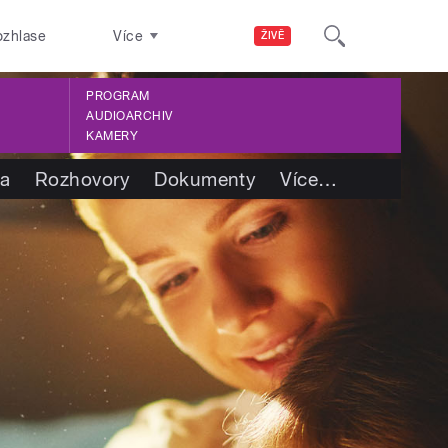
ozhlase
Více
ŽIVĚ
PROGRAM
AUDIOARCHIV
KAMERY
ba
Rozhovory
Dokumenty
Více
…