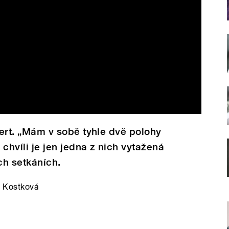
rovert. „Mám v sobě tyhle dvě polohy
chvíli je jen jedna z nich vytažená
ch setkáních.
a Kostková