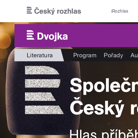
Přejít k hlavnímu obsahu
iRozhlas
Literatura
Program
Pořady
Au