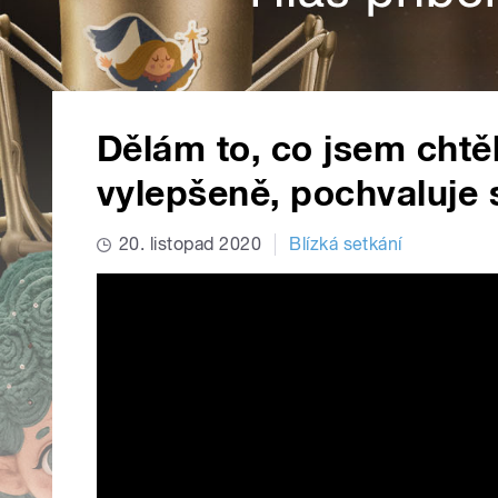
Dělám to, co jsem chtěl 
vylepšeně, pochvaluje 
20. listopad 2020
Blízká setkání