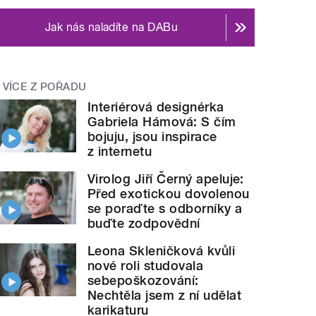
Jak nás naladíte na DABu
VÍCE Z POŘADU
Interiérová designérka
Gabriela Hámová: S čím
bojuju, jsou inspirace
z internetu
Virolog Jiří Černý apeluje:
Před exotickou dovolenou
se poraďte s odborníky a
buďte zodpovědní
Leona Skleničková kvůli
nové roli studovala
sebepoškozování:
Nechtěla jsem z ní udělat
karikaturu