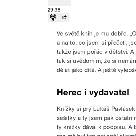
29:38
Ve světě knih je mu dobře. „
a na to, co jsem si přečetl, j
takže jsem pořád v dětství. 
tak si uvědomím, že si nemám
dělat jako dítě. A ještě vylep
Herec i vydavatel
Knížky si prý Lukáš Pavlásek 
sešitky a ty jsem pak ostatní
ty knížky dával k podpisu. A 
pro mě byl ten nejlepší okam