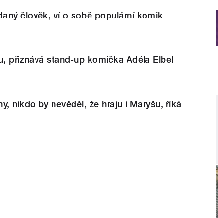
aný člověk, ví o sobě populární komik
u, přiznává stand-up komička Adéla Elbel
y, nikdo by nevěděl, že hraju i Maryšu, říká