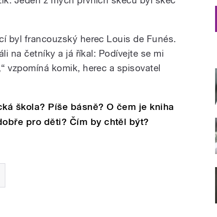
cí byl francouzský herec Louis de Funés.
li na četníky a já říkal: Podívejte se mi
,“ vzpomíná komik, herec a spisovatel
ká škola? Píše básně? O čem je kniha
obře pro děti? Čím by chtěl být?