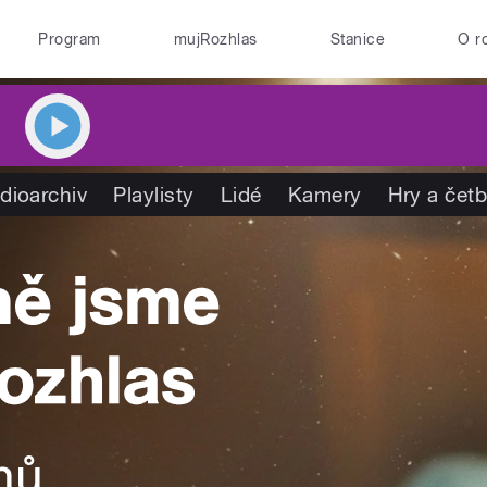
Program
mujRozhlas
Stanice
O r
dioarchiv
Playlisty
Lidé
Kamery
Hry a čet