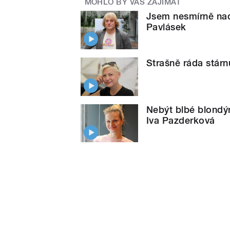
MOHLO BY VÁS ZAJÍMAT
Jsem nesmírně nad
Pavlásek
Strašně ráda stárn
Nebýt blbé blondýn
Iva Pazderková