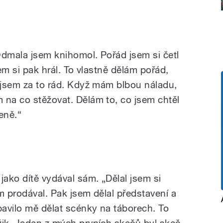
Odmala jsem knihomol. Pořád jsem si četl
sem si pak hrál. To vlastně dělám pořád,
A jsem za to rád. Když mám blbou náladu,
 na co stěžovat. Dělám to, co jsem chtěl
šeně.“
jako dítě vydával sám. „Dělal jsem si
m prodával. Pak jsem dělal představení a
bavilo mě dělat scénky na táborech. To
žik. Jeden z mých prvních skečů byl skeč