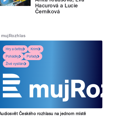
Hacurová a Lucie
Černíková
mujRozhlas
Hry a četby
Krimi
Pohádky
Pořady
Živé vysílání
Audiosvět Českého rozhlasu na jednom místě