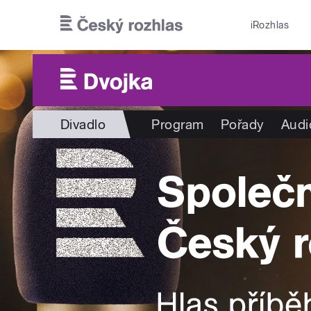
Přejít k hlavnímu obsahu
iRozhlas
Divadlo
Program
Pořady
Audi