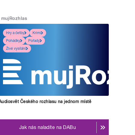
mujRozhlas
Hry a četby
Krimi
Pohádky
Pořady
Živé vysílání
Audiosvět Českého rozhlasu na jednom místě
Jak nás naladíte na DABu