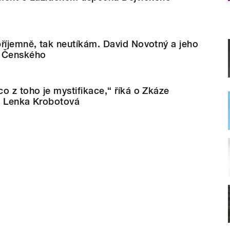
říjemně, tak neutíkám. David Novotný a jeho
a Čenského
o z toho je mystifikace,“ říká o Zkáze
a Lenka Krobotová