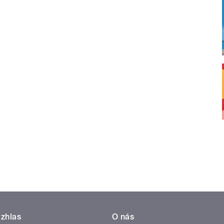
zhlas
O nás