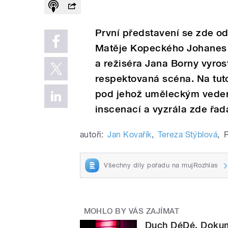
První představení se zde ode
Matěje Kopeckého Johanes 
a režiséra Jana Borny vyros
respektovaná scéna. Na tut
pod jehož uměleckým vede
inscenací a vyzrála zde řad
autoři:
Jan Kovařík
,
Tereza Stýblová
,
P
Všechny díly pořadu na mujRozhlas
MOHLO BY VÁS ZAJÍMAT
Duch DéDé. Dokum