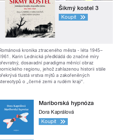
Šikmý kostel 3
Koupit
Románová kronika ztraceného města - léta 1945–
1961. Karin Lednická předkládá do značné míry
převratný, dosavadní paradigma měnící obraz
hornického regionu, jehož zahlazenou historii stále
překrývá tlustá vrstva mýtů a zakořeněných
stereotypů o „černé zemi a rudém kraji“.
Mariborská hypnóza
Dora Kaprálová
Koupit