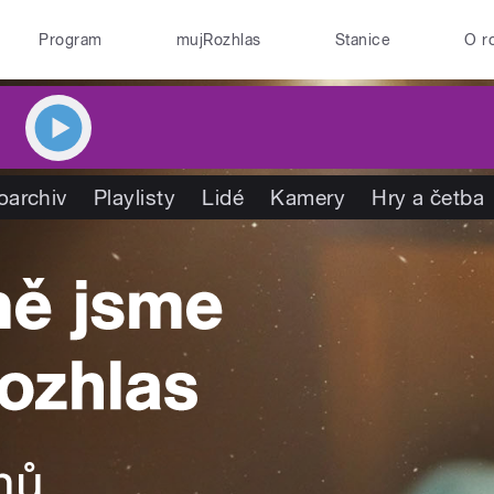
Program
mujRozhlas
Stanice
O r
oarchiv
Playlisty
Lidé
Kamery
Hry a četba