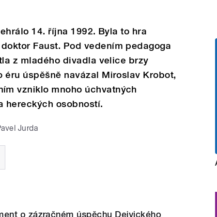
hrálo 14. října 1992. Byla to hra
doktor Faust. Pod vedením pedagoga
tla z mladého divadla velice brzy
o éru úspěšně navázal Miroslav Krobot,
ním vzniklo mnoho úchvatných
a hereckých osobností.
avel Jurda
ent o zázračném úspěchu Dejvického