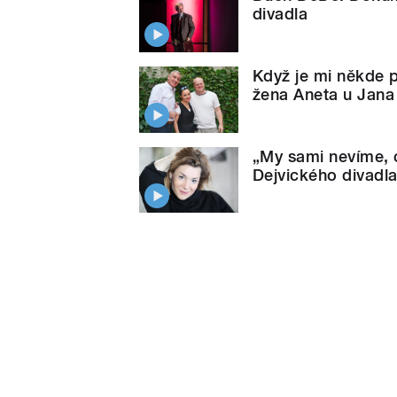
divadla
Když je mi někde p
žena Aneta u Jan
„My sami nevíme, c
Dejvického divadl