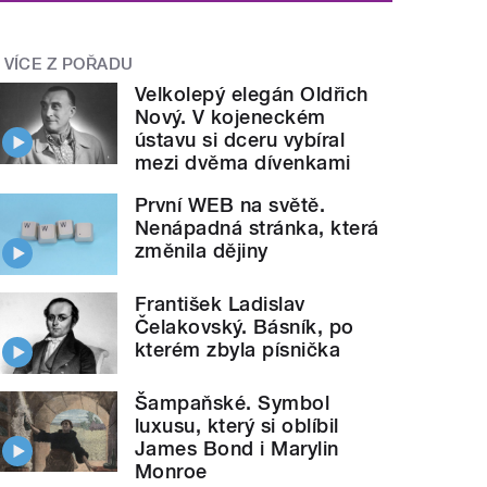
VÍCE Z POŘADU
Velkolepý elegán Oldřich
Nový. V kojeneckém
ústavu si dceru vybíral
mezi dvěma dívenkami
První WEB na světě.
Nenápadná stránka, která
změnila dějiny
František Ladislav
Čelakovský. Básník, po
kterém zbyla písnička
Šampaňské. Symbol
luxusu, který si oblíbil
James Bond i Marylin
Monroe