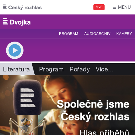
Přejít k hlavnímu obsahu
MENU
ŽIVĚ
PROGRAM
AUDIOARCHIV
KAMERY
Literatura
Program
Pořady
Více
…