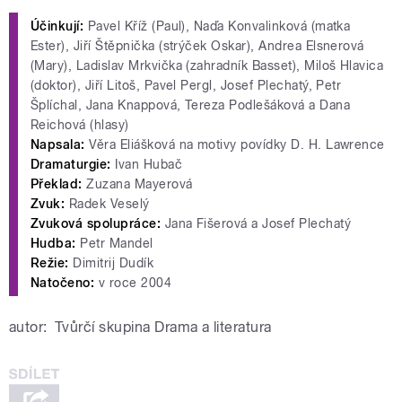
Účinkují:
Pavel Kříž (Paul), Naďa Konvalinková (matka
Ester), Jiří Štěpnička (strýček Oskar), Andrea Elsnerová
(Mary), Ladislav Mrkvička (zahradník Basset), Miloš Hlavica
(doktor), Jiří Litoš, Pavel Pergl, Josef Plechatý, Petr
Šplíchal, Jana Knappová, Tereza Podlešáková a Dana
Reichová (hlasy)
Napsala:
Věra Eliášková na motivy povídky D. H. Lawrence
Dramaturgie:
Ivan Hubač
Překlad:
Zuzana Mayerová
Zvuk:
Radek Veselý
Zvuková spolupráce:
Jana Fišerová a Josef Plechatý
Hudba:
Petr Mandel
Režie:
Dimitrij Dudík
Natočeno:
v roce 2004
autor:
Tvůrčí skupina Drama a literatura