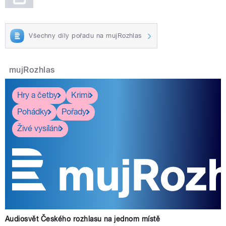
Všechny díly pořadu na mujRozhlas
mujRozhlas
Hry a četby
Krimi
Pohádky
Pořady
Živé vysílání
Audiosvět Českého rozhlasu na jednom místě