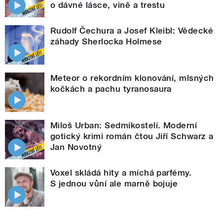
o dávné lásce, vině a trestu
Rudolf Čechura a Josef Kleibl: Vědecké
záhady Sherlocka Holmese
Meteor o rekordním klonování, mlsných
kočkách a pachu tyranosaura
Miloš Urban: Sedmikostelí. Moderní
gotický krimi román čtou Jiří Schwarz a
Jan Novotný
Voxel skládá hity a míchá parfémy.
S jednou vůní ale marně bojuje