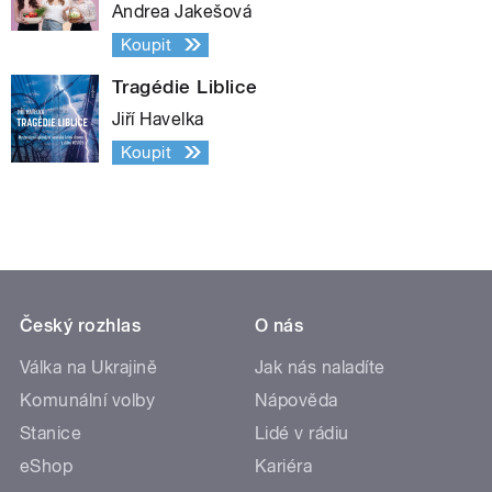
Andrea Jakešová
Koupit
Tragédie Liblice
Jiří Havelka
Koupit
Český rozhlas
O nás
Válka na Ukrajině
Jak nás naladíte
Komunální volby
Nápověda
Stanice
Lidé v rádiu
eShop
Kariéra