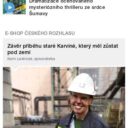
Dramatizace oceňovaného
mysteriózního thrilleru ze srdce
Šumavy
E-SHOP ČESKÉHO ROZHLASU
Závěr příběhu staré Karviné, který měl zůstat
pod zemí
Karin Lednická, spisovatelka