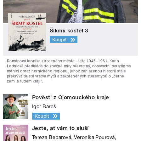
Šikmý kostel 3
Koupit
Románová kronika ztraceného města - léta 1945–1961. Karin
Lednická předkládá do značné míry převratný, dosavadní paradigma
měnící obraz hornického regionu, jehož zahlazenou historii stále
překrývá tlustá vrstva mýtů a zakořeněných stereotypů o „černé
zemi a rudém kraji“.
Pověsti z Olomouckého kraje
Igor Bareš
Koupit
Jezte, ať vám to sluší
Tereza Bebarová, Veronika Pourová,