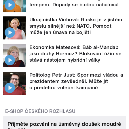
tempem. Dopady se budou nabalovat
Ukrajinistka Víchová: Rusko je v jistém
smyslu silnější než NATO. Pomoct
může jen únava na bojišti
Ekonomka Matesová: Báb al-Mandab
jako druhý Hormuz? Blokování úžin se
stává nástojem hybridní války
Politolog Petr Just: Spor mezi vládou a
prezidentem zevšedněl. Může jít
o předehru volební kampaně
E-SHOP ČESKÉHO ROZHLASU
Přijměte pozvání na úsměvný doušek moudré