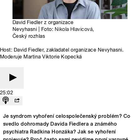
David Fiedler z organizace
Nevyhasni | Foto:
Nikola Hlavicová
,
Český rozhlas
Host: David Fiedler, zakladatel organizace Nevyhasni.
Moderuje Martina Viktorie Kopecká
25:02
Je syndrom vyhoření celospolečenský problém? Co
svedlo dohromady Davida Fiedlera a známého
psychiatra Radkina Honzáka? Jak se vyhoření
projevuje? Proč často sami nevidíme první varovné