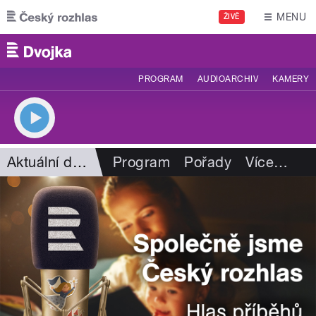
Přejít k hlavnímu obsahu
MENU
ŽIVĚ
PROGRAM
AUDIOARCHIV
KAMERY
Aktuální dění
Program
Pořady
Více
…