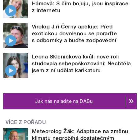
Hámová: S čím bojuju, jsou inspirace
z internetu
Virolog Jiří Černý apeluje: Před
exotickou dovolenou se poraďte
s odborníky a buďte zodpovědní
Leona Skleničková kvůli nové roli
studovala sebepoškozování: Nechtěla
jsem z ní udělat karikaturu
Jak nás naladíte na DABu
VÍCE Z POŘADU
Meteorolog Žák: Adaptace na změnu
klimatu neprobíhá dostatečným