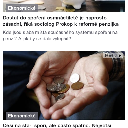
Ekonomické
Dostat do spoření osmnáctileté je naprosto
zásadní, říká sociolog Prokop k reformě penzijka
Kde jsou slabá místa současného systému spoření na
penzi? A jak by se dala vylepšit?
20 minut
Ekonomické
Češi na stáří spoří, ale často špatně. Největší