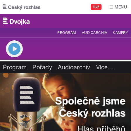
Přejít k hlavnímu obsahu
MENU
ŽIVĚ
PROGRAM
AUDIOARCHIV
KAMERY
Program
Pořady
Audioarchiv
Více
…