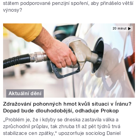
státem podporované penzijní spoření, aby přinášelo větší
výnosy?
20 minut
Aktuální dění
Zdražování pohonných hmot kvůli situaci v Íránu?
Dopad bude dlouhodobější, odhaduje Prokop
„Problém je, že i kdyby se dneska zastavila válka a
zprůchodnil průplav, tak zhruba tři až pět týdnů trvá
stabilizace cen zpátky,“ upozorňuje sociolog Daniel