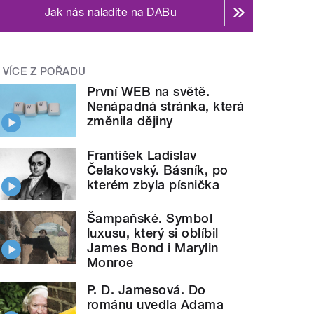
Jak nás naladíte na DABu
VÍCE Z POŘADU
První WEB na světě.
Nenápadná stránka, která
změnila dějiny
František Ladislav
Čelakovský. Básník, po
kterém zbyla písnička
Šampaňské. Symbol
luxusu, který si oblíbil
James Bond i Marylin
Monroe
P. D. Jamesová. Do
románu uvedla Adama