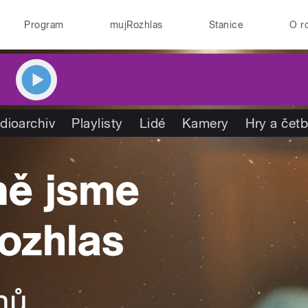
Program
mujRozhlas
Stanice
O r
dioarchiv
Playlisty
Lidé
Kamery
Hry a čet