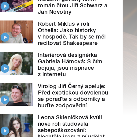
román čtou Jiří Schwarz a
Jan Novotný
Robert Mikluš v roli
Othella: Jako historky
v hospodě. Tak by se měl
recitovat Shakespeare
Interiérová designérka
Gabriela Hámová: S čím
bojuju, jsou inspirace
z internetu
Virolog Jiří Černý apeluje:
Před exotickou dovolenou
se poraďte s odborníky a
buďte zodpovědní
Leona Skleničková kvůli
nové roli studovala
sebepoškozování:
Nechtěla jsem z ní udělat