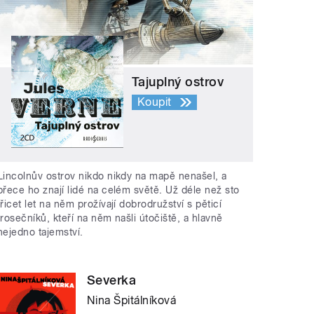
Tajuplný ostrov
Koupit
Lincolnův ostrov nikdo nikdy na mapě nenašel, a
přece ho znají lidé na celém světě. Už déle než sto
třicet let na něm prožívají dobrodružství s pěticí
trosečníků, kteří na něm našli útočiště, a hlavně
nejedno tajemství.
Severka
Nina Špitálníková