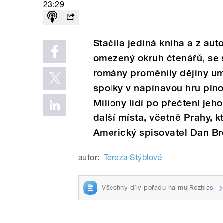
23:29
Stačila jediná kniha a z aut
omezený okruh čtenářů, se 
romány proměnily dějiny um
spolky v napínavou hru plnou
Miliony lidí po přečtení jeho
další místa, včetně Prahy, k
Americký spisovatel Dan Br
autor:
Tereza Stýblová
Všechny díly pořadu na mujRozhlas