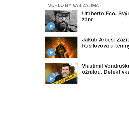
MOHLO BY VÁS ZAJÍMAT
Umberto Eco. Svým
žánr
Jakub Arbes: Zázr
Rašilovová a temný
Vlastimil Vondruš
ožralou. Detektiv