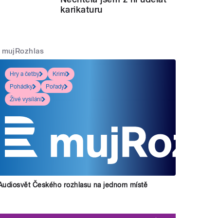
karikaturu
mujRozhlas
Hry a četby
Krimi
Pohádky
Pořady
Živé vysílání
Audiosvět Českého rozhlasu na jednom místě