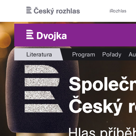
Přejít k hlavnímu obsahu
iRozhlas
Literatura
Program
Pořady
Au