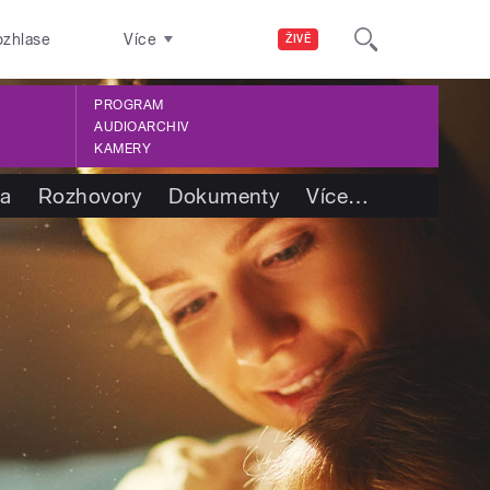
ozhlase
Více
ŽIVĚ
PROGRAM
AUDIOARCHIV
KAMERY
ba
Rozhovory
Dokumenty
Více
…