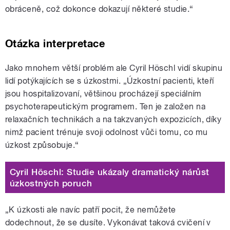
obráceně, což dokonce dokazují některé studie.“
Otázka interpretace
Jako mnohem větší problém ale Cyril Höschl vidí skupinu
lidí potýkajících se s úzkostmi. „Úzkostní pacienti, kteří
jsou hospitalizovaní, většinou procházejí speciálním
psychoterapeutickým programem. Ten je založen na
relaxačních technikách a na takzvaných expozicích, díky
nimž pacient trénuje svoji odolnost vůči tomu, co mu
úzkost způsobuje.
“
Cyril Höschl: Studie ukázaly dramatický nárůst
úzkostných poruch
„
K úzkosti ale navíc patří pocit, že nemůžete
dodechnout, že se dusíte. Vykonávat taková cvičení v