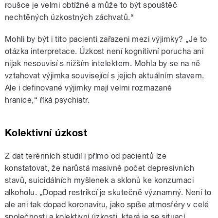
roušce je velmi obtížné a může to být spouštěč
nechtěných úzkostných záchvatů.“
Mohli by být i tito pacienti zařazeni mezi výjimky? „Je to
otázka interpretace. Úzkost není kognitivní porucha ani
nijak nesouvisí s nižším intelektem. Mohla by se na ně
vztahovat výjimka související s jejich aktuálním stavem.
Ale i definované výjimky mají velmi rozmazané
hranice,“ říká psychiatr.
Kolektivní úzkost
Z dat terénních studií i přímo od pacientů lze
konstatovat, že narůstá masivně počet depresivních
stavů, suicidálních myšlenek a sklonů ke konzumaci
alkoholu.
„
Dopad restrikcí je skutečně významný. Není to
ale ani tak dopad koronaviru, jako spíše atmosféry v celé
společnosti a kolektivní úzkosti, která je se situací