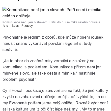
Komunikace není jen o slovech. Patří do ní i mimika celého obličeje.
|
foto:
Bessi
,
Pixabay
Psychiatrie je jedním z oborů, kde může nošení roušek
narušit snahu vykonávat povolání lege artis, tedy
správně.
„
Je to obor do značné míry verbální a založený na
komunikaci s pacientem. Komunikace přitom není jen
mluvené slovo, ale také gesta a mimika,“ nastiňuje
problém psychiatr.
Cyril Höschl poukazuje zároveň ale na fakt, že jiné kultury
zvyklé na zahalování obličeje umějí z očí vyčíst to, na co
my Evropané potřebujeme celý obličej. Rovněž východní
asijská kultura umí z očí číst lépe než my. „My to máme