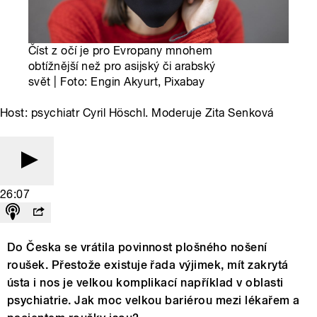
Číst z očí je pro Evropany mnohem
obtížnější než pro asijský či arabský
svět | Foto: Engin Akyurt, Pixabay
Host: psychiatr Cyril Höschl. Moderuje Zita Senková
26:07
Do Česka se vrátila povinnost plošného nošení
roušek. Přestože existuje řada výjimek, mít zakrytá
ústa i nos je velkou komplikací například v oblasti
psychiatrie. Jak moc velkou bariérou mezi lékařem a