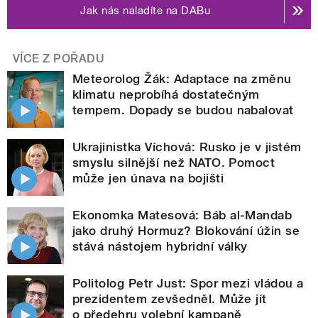
Jak nás naladíte na DABu
VÍCE Z POŘADU
Meteorolog Žák: Adaptace na změnu
klimatu neprobíhá dostatečným
tempem. Dopady se budou nabalovat
Ukrajinistka Víchová: Rusko je v jistém
smyslu silnější než NATO. Pomoct
může jen únava na bojišti
Ekonomka Matesová: Báb al-Mandab
jako druhý Hormuz? Blokování úžin se
stává nástojem hybridní války
Politolog Petr Just: Spor mezi vládou a
prezidentem zevšedněl. Může jít
o předehru volební kampaně