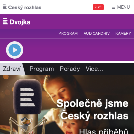
Přejít k hlavnímu obsahu
MENU
ŽIVĚ
PROGRAM
AUDIOARCHIV
KAMERY
Zdraví
Program
Pořady
Více
…