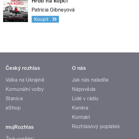
Hrob na kopci
Patricia Gibneyová
Koupit
Český rozhlas
O nás
Válka na Ukrajině
Jak nás naladíte
Komunální volby
Nápověda
Stanice
Lidé v rádiu
eShop
Kariéra
Kontakt
Rozhlasový poplatek
mujRozhlas
Živé vysílání