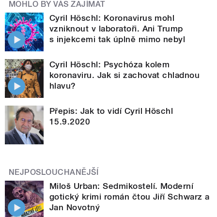
MOHLO BY VÁS ZAJÍMAT
Cyril Höschl: Koronavirus mohl
vzniknout v laboratoři. Ani Trump
s injekcemi tak úplně mimo nebyl
Cyril Höschl: Psychóza kolem
koronaviru. Jak si zachovat chladnou
hlavu?
Přepis: Jak to vidí Cyril Höschl
15.9.2020
NEJPOSLOUCHANĚJŠÍ
Miloš Urban: Sedmikostelí. Moderní
gotický krimi román čtou Jiří Schwarz a
Jan Novotný