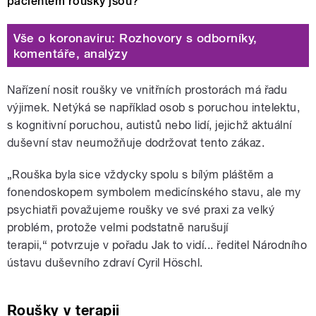
pacientem roušky jsou?
Vše o koronaviru: Rozhovory s odborníky,
komentáře, analýzy
Nařízení nosit roušky ve vnitřních prostorách má řadu
výjimek. Netýká se například osob s poruchou intelektu,
s kognitivní poruchou, autistů nebo lidí, jejichž aktuální
duševní stav neumožňuje dodržovat tento zákaz.
„Rouška byla sice vždycky spolu s bílým pláštěm a
fonendoskopem symbolem medicínského stavu, ale my
p
sychiatři považujeme roušky ve své praxi za velký
problém, protože velmi podstatně narušují
terapii,
“ potvrzuje
v pořadu Jak to vidí... ředitel Národního
ústavu duševního zdraví Cyril Höschl.
Roušky v terapii