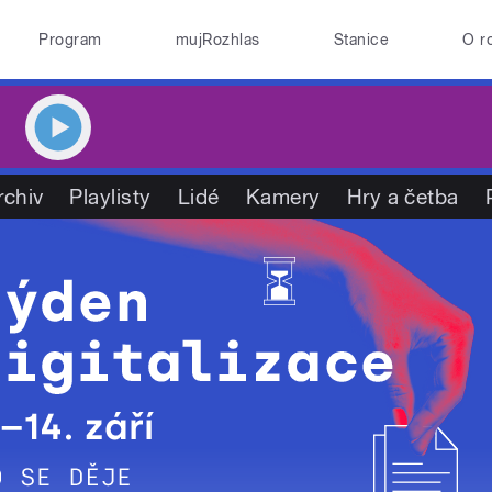
Program
mujRozhlas
Stanice
O r
rchiv
Playlisty
Lidé
Kamery
Hry a četba