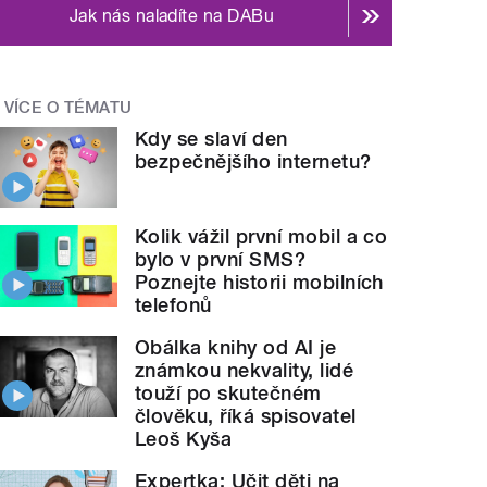
Jak nás naladíte na DABu
VÍCE O TÉMATU
Kdy se slaví den
bezpečnějšího internetu?
Kolik vážil první mobil a co
bylo v první SMS?
Poznejte historii mobilních
telefonů
Obálka knihy od AI je
známkou nekvality, lidé
touží po skutečném
člověku, říká spisovatel
Leoš Kyša
Expertka: Učit děti na