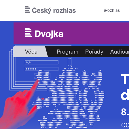
Přejít k hlavnímu obsahu
iRozhlas
Věda
Program
Pořady
Audioa