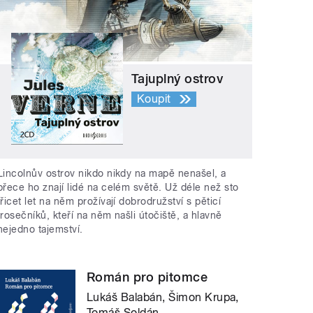
Tajuplný ostrov
Koupit
Lincolnův ostrov nikdo nikdy na mapě nenašel, a
přece ho znají lidé na celém světě. Už déle než sto
třicet let na něm prožívají dobrodružství s pěticí
trosečníků, kteří na něm našli útočiště, a hlavně
nejedno tajemství.
Román pro pitomce
Lukáš Balabán, Šimon Krupa,
Tomáš Soldán