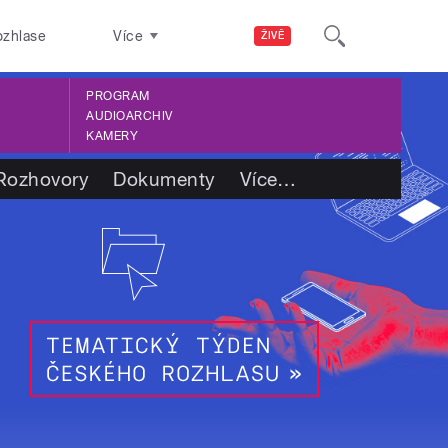
ozhlase
Více
ŽIVĚ
PROGRAM
AUDIOARCHIV
KAMERY
Rozhovory
Dokumenty
Více
…