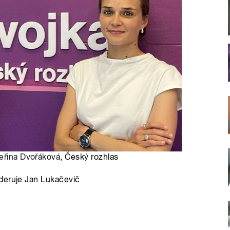
eřina Dvořáková
, Český rozhlas
deruje Jan Lukačevič