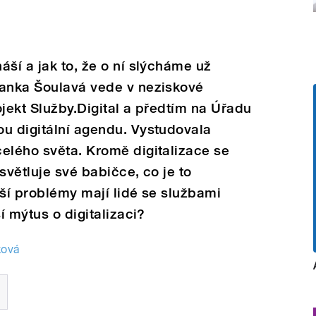
áší a jak to, že o ní slýcháme už
lanka Šoulavá vede v neziskové
ojekt Služby.Digital a předtím na Úřadu
ou digitální agendu. Vystudovala
elého světa. Kromě digitalizace se
světluje své babičce, co je to
jší problémy mají lidé se službami
í mýtus o digitalizaci?
ková