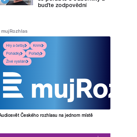
buďte zodpovědní
mujRozhlas
Hry a četby
Krimi
Pohádky
Pořady
Živé vysílání
Audiosvět Českého rozhlasu na jednom místě