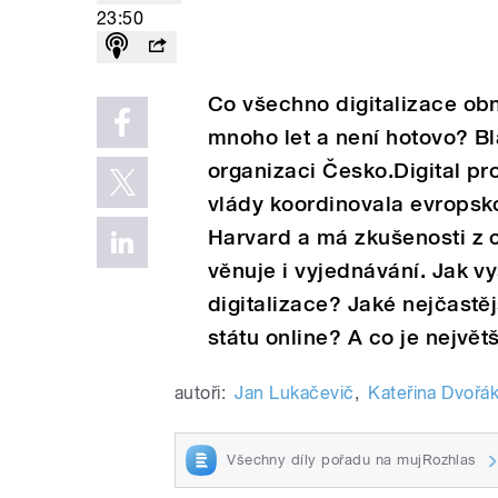
23:50
Co všechno digitalizace obn
mnoho let a není hotovo? B
organizaci Česko.Digital pr
vlády koordinovala evropsk
Harvard a má zkušenosti z c
věnuje i vyjednávání. Jak vy
digitalizace? Jaké nejčastě
státu online? A co je největš
autoři:
Jan Lukačevič
,
Kateřina Dvořá
Všechny díly pořadu na mujRozhlas