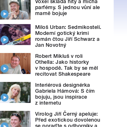
Voxel skládá hity a míchá
parfémy. S jednou vůní ale
marně bojuje
Miloš Urban: Sedmikostelí.
Moderní gotický krimi
román čtou Jiří Schwarz a
Jan Novotný
Robert Mikluš v roli
Othella: Jako historky
v hospodě. Tak by se měl
recitovat Shakespeare
Interiérová designérka
Gabriela Hámová: S čím
bojuju, jsou inspirace
z internetu
Virolog Jiří Černý apeluje:
Před exotickou dovolenou
se poraďte s odborníky a