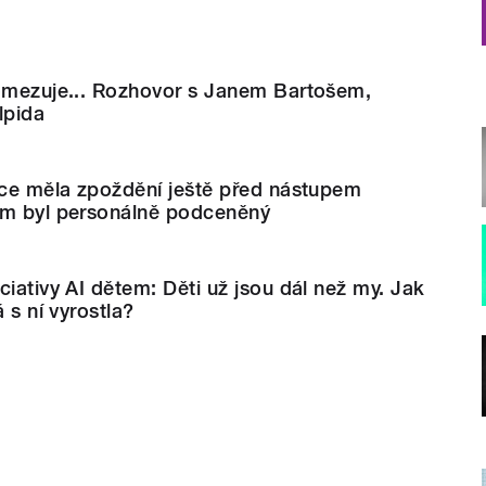
 omezuje... Rozhovor s Janem Bartošem,
lpida
ace měla zpoždění ještě před nástupem
ým byl personálně podceněný
ciativy AI dětem: Děti už jsou dál než my. Jak
á s ní vyrostla?