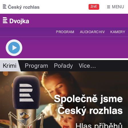
Přejít k hlavnímu obsahu
MENU
ŽIVĚ
PROGRAM
AUDIOARCHIV
KAMERY
Krimi
Program
Pořady
Více
…