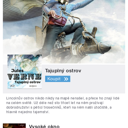
Tajuplný ostrov
Koupit
Lincolnův ostrov nikdo nikdy na mapě nenašel, a přece ho znají lidé
na celém světě. Už déle než sto třicet let na něm prožívají
dobrodružství s pěticí trosečníků, kteří na něm našli útočiště, a
hlavně nejedno tajemství.
Vysoké okno