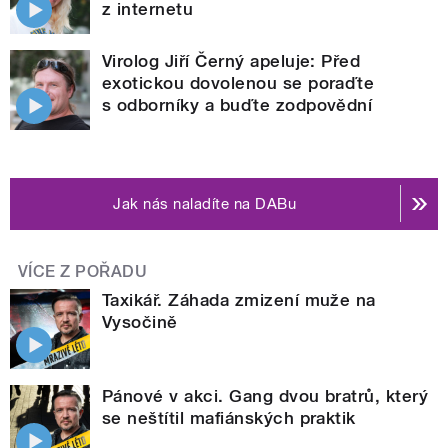
z internetu
Virolog Jiří Černý apeluje: Před
exotickou dovolenou se poraďte
s odborníky a buďte zodpovědní
Jak nás naladíte na DABu
VÍCE Z POŘADU
Taxikář. Záhada zmizení muže na
Vysočině
Pánové v akci. Gang dvou bratrů, který
se neštítil mafiánských praktik