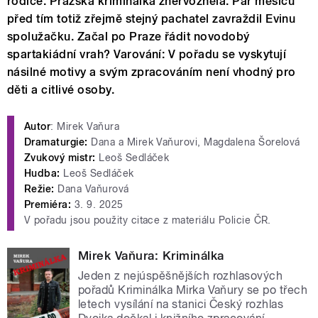
rodiče. Pražská kriminálka znervózněla. Pár měsíců
před tím totiž zřejmě stejný pachatel zavraždil Evinu
spolužačku. Začal po Praze řádit novodobý
spartakiádní vrah? Varování: V pořadu se vyskytují
násilné motivy a svým zpracováním není vhodný pro
děti a citlivé osoby.
Autor
: Mirek Vaňura
Dramaturgie:
Dana a Mirek Vaňurovi, Magdalena Šorelová
Zvukový mistr:
Leoš Sedláček
Hudba:
Leoš Sedláček
Režie:
Dana Vaňurová
Premiéra:
3. 9. 2025
V pořadu jsou použity citace z materiálu Policie ČR.
Mirek Vaňura: Kriminálka
Jeden z nejúspěšnějších rozhlasových
pořadů Kriminálka Mirka Vaňury se po třech
letech vysílání na stanici Český rozhlas