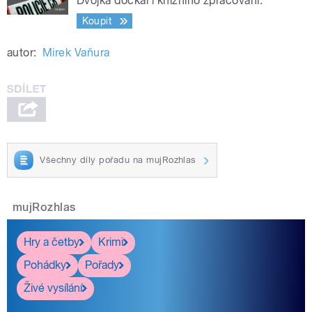
Dvojka dočkal i knižního zpracování.
Koupit
autor:
Mirek Vaňura
Všechny díly pořadu na mujRozhlas
mujRozhlas
Hry a četby
Krimi
Pohádky
Pořady
Živé vysílání