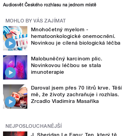
Audiosvět Českého rozhlasu na jednom místě
MOHLO BY VÁS ZAJÍMAT
Mnohočetný myelom -
hematoonkologické onemocnění.
Novinkou je cílená biologická léčba
Malobuněčný karcinom plic.
Novinkovou léčbou se stala
imunoterapie
Daroval jsem přes 70 litrů krve. Těší
mě, že životy zachraňuje i rozhlas.
Zrcadlo Vladimíra Masaříka
NEJPOSLOUCHANĚJŠÍ
J. Sheridan Le Fanu: Ten, který tě