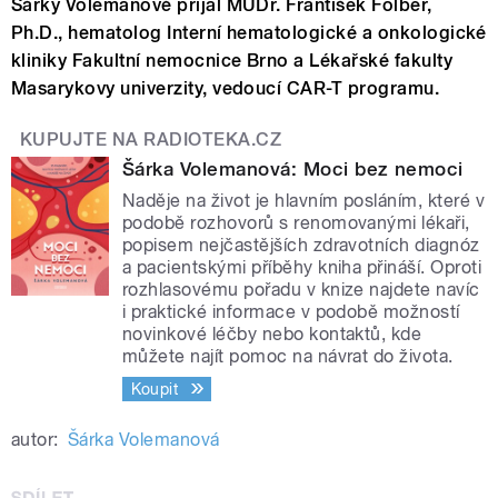
Šárky Volemanové přijal MUDr. František Folber,
Ph.D., hematolog Interní hematologické a onkologické
kliniky Fakultní nemocnice Brno a Lékařské fakulty
Masarykovy univerzity, vedoucí CAR-T programu.
KUPUJTE NA RADIOTEKA.CZ
Šárka Volemanová: Moci bez nemoci
Naděje na život je hlavním posláním, které v
podobě rozhovorů s renomovanými lékaři,
popisem nejčastějších zdravotních diagnóz
a pacientskými příběhy kniha přináší. Oproti
rozhlasovému pořadu v knize najdete navíc
i praktické informace v podobě možností
novinkové léčby nebo kontaktů, kde
můžete najít pomoc na návrat do života.
Koupit
autor:
Šárka Volemanová