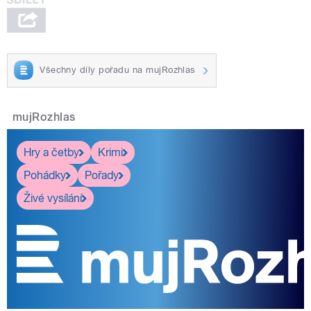
Všechny díly pořadu na mujRozhlas
mujRozhlas
Hry a četby
Krimi
Pohádky
Pořady
Živé vysílání