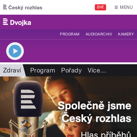
Přejít k hlavnímu obsahu
MENU
ŽIVĚ
PROGRAM
AUDIOARCHIV
KAMERY
Zdraví
Program
Pořady
Více
…