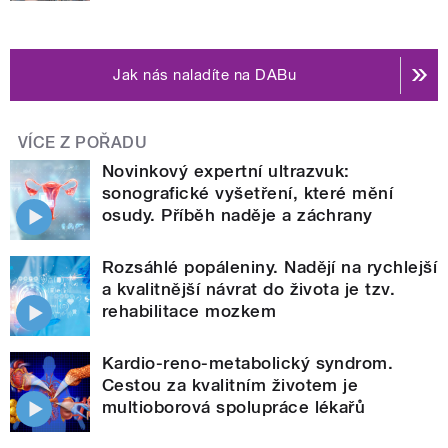
Jak nás naladíte na DABu
VÍCE Z POŘADU
Novinkový expertní ultrazvuk:
sonografické vyšetření, které mění
osudy. Příběh naděje a záchrany
Rozsáhlé popáleniny. Nadějí na rychlejší
a kvalitnější návrat do života je tzv.
rehabilitace mozkem
Kardio-reno-metabolický syndrom.
Cestou za kvalitním životem je
multioborová spolupráce lékařů