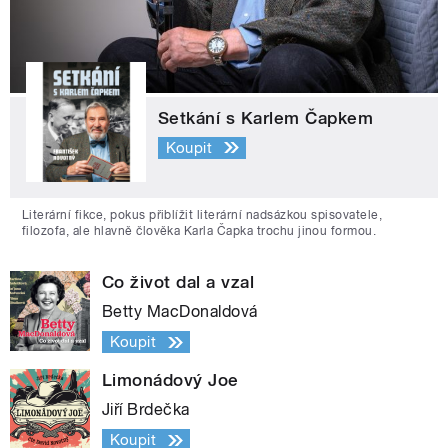
Setkání s Karlem Čapkem
Koupit
Literární fikce, pokus přiblížit literární nadsázkou spisovatele,
filozofa, ale hlavně člověka Karla Čapka trochu jinou formou.
Co život dal a vzal
Betty MacDonaldová
Koupit
Limonádový Joe
Jiří Brdečka
Koupit