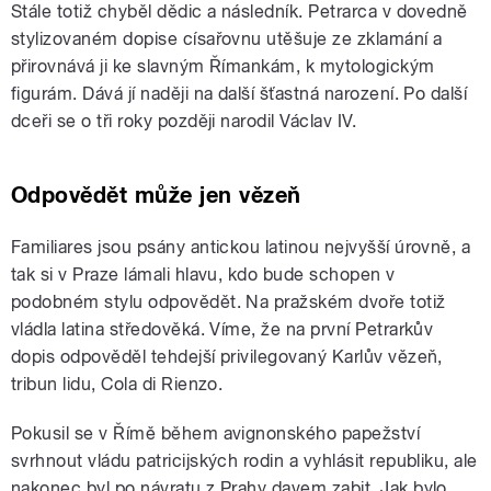
Stále totiž chyběl dědic a následník. Petrarca v dovedně
stylizovaném dopise císařovnu utěšuje ze zklamání a
přirovnává ji ke slavným Římankám, k mytologickým
figurám. Dává jí naději na další šťastná narození. Po další
dceři se o tři roky později narodil Václav IV.
Odpovědět může jen vězeň
Familiares jsou psány antickou latinou nejvyšší úrovně, a
tak si v Praze lámali hlavu, kdo bude schopen v
podobném stylu odpovědět. Na pražském dvoře totiž
vládla latina středověká. Víme, že na první Petrarkův
dopis odpověděl tehdejší privilegovaný Karlův vězeň,
tribun lidu, Cola di Rienzo.
Pokusil se v Římě během avignonského papežství
svrhnout vládu patricijských rodin a vyhlásit republiku, ale
nakonec byl po návratu z Prahy davem zabit. Jak bylo