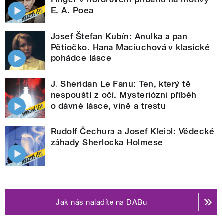
E. A. Poea
Josef Štefan Kubín: Anulka a pan
Pětiočko. Hana Maciuchová v klasické
pohádce lásce
J. Sheridan Le Fanu: Ten, který tě
nespouští z očí. Mysteriózní příběh
o dávné lásce, vině a trestu
Rudolf Čechura a Josef Kleibl: Vědecké
záhady Sherlocka Holmese
Jak nás naladíte na DABu