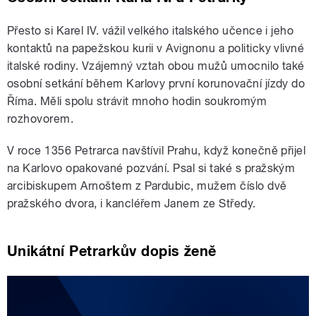
Přesto si Karel IV. vážil velkého italského učence i jeho
kontaktů na papežskou kurii v Avignonu a politicky vlivné
italské rodiny. Vzájemný vztah obou mužů umocnilo také
osobní setkání během Karlovy první korunovační jízdy do
Říma. Měli spolu strávit mnoho hodin soukromým
rozhovorem.
V roce 1356 Petrarca navštívil Prahu, když konečně přijel
na Karlovo opakované pozvání. Psal si také s pražským
arcibiskupem Arnoštem z Pardubic, mužem číslo dvě
pražského dvora, i kancléřem Janem ze Středy.
Unikátní Petrarkův dopis ženě