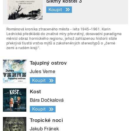
Šikmý kostel 3
Koupit
Románová kronika ztraceného města - léta 1945–1961. Karin
Lednická předkládá do značné míry převratný, dosavadní paradigma
měnící obraz hornického regionu, jehož zahlazenou historii stále
překrývá tlustá vrstva mýtů a zakořeněných stereotypů o „černé
zemi a rudém kraji“.
Tajuplný ostrov
Jules Verne
Koupit
Kost
Bára Dočkalová
Koupit
Tropické noci
Jakub Fránek