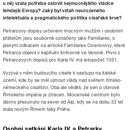
u něj vzala potřeba oslovit nejmocnějšího vládce
tehdejší Evropy? Jaký byl vztah neurozeného
intelektuála a pragmatického politika císařské krve?
Petrarcovy dopisy určeném mocným mužům i osobním
přátelům jsou souborně označeny jako Familiares, s
jasným odkazem na antické Familiares Ciceronovy, které
Petrarca objevil v kapitulní knihovně ve Veroně. První z
Petrarcových dopisů pro Karla IV. má letopočet 1351.
Vyzývá v něm budoucího císaře k sestupu na italské
území, kde by se měl ujmout vlády nad světem římsko-
německého císařství. Oba ale věděli, že sen o obnově
Římského impéria je ztracen. Mocenské centrum bylo
dávno přesunuto na sever od Alp, kdy se na dobu 32 let
stala novým Římem taky Praha.
Osobní setkání Karla IV. a Petrarky