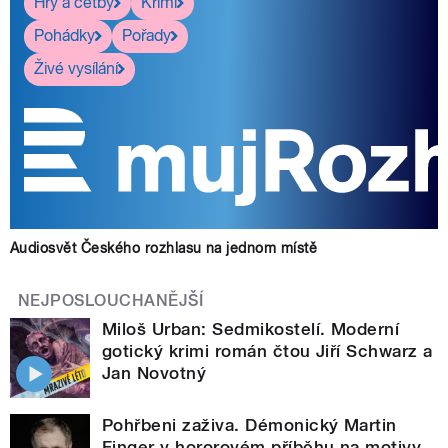
Hry a četby
Krimi
Pohádky
Pořady
Živé vysílání
Audiosvět Českého rozhlasu na jednom místě
NEJPOSLOUCHANĚJŠÍ
Miloš Urban: Sedmikostelí. Moderní
gotický krimi román čtou Jiří Schwarz a
Jan Novotný
Pohřbeni zaživa. Démonický Martin
Finger v hororovém příběhu na motivy