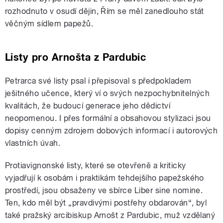
rozhodnuto v osudí dějin, Řím se měl zanedlouho stát
věčným sídlem papežů.
Listy pro Arnošta z Pardubic
Petrarca své listy psal i přepisoval s předpokladem
ješitného učence, který ví o svých nezpochybnitelných
kvalitách, že budoucí generace jeho dědictví
neopomenou. I přes formální a obsahovou stylizaci jsou
dopisy cenným zdrojem dobových informací i autorových
vlastních úvah.
Protiavignonské listy, které se otevřeně a kriticky
vyjadřují k osobám i praktikám tehdejšího papežského
prostředí, jsou obsaženy ve sbírce Liber sine nomine.
Ten, kdo měl být „pravdivými postřehy obdarován“, byl
také pražský arcibiskup Arnošt z Pardubic, muž vzdělaný