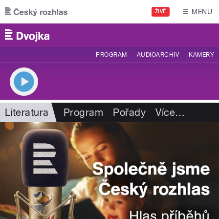
Přejít k hlavnímu obsahu
MENU
ŽIVĚ
PROGRAM
AUDIOARCHIV
KAMERY
Literatura
Program
Pořady
Více
…