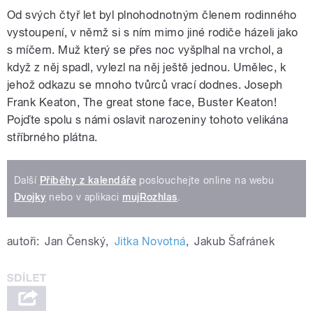
Od svých čtyř let byl plnohodnotným členem rodinného
vystoupení, v němž si s ním mimo jiné rodiče házeli jako
s míčem. Muž který se přes noc vyšplhal na vrchol, a
když z něj spadl, vylezl na něj ještě jednou. Umělec, k
jehož odkazu se mnoho tvůrců vrací dodnes. Joseph
Frank Keaton, The great stone face, Buster Keaton!
Pojďte spolu s námi oslavit narozeniny tohoto velikána
stříbrného plátna.
Další
Příběhy z kalendáře
poslouchejte online na webu
Dvojky
nebo v aplikaci
mujRozhlas
.
autoři:
Jan Čenský
,
Jitka Novotná
,
Jakub Šafránek