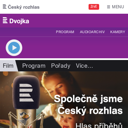
Přejít k hlavnímu obsahu
MENU
ŽIVĚ
PROGRAM
AUDIOARCHIV
KAMERY
Film
Program
Pořady
Více
…