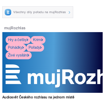
Všechny díly pořadu na mujRozhlas
mujRozhlas
Hry a četby
Krimi
Pohádky
Pořady
Živé vysílání
Audiosvět Českého rozhlasu na jednom místě