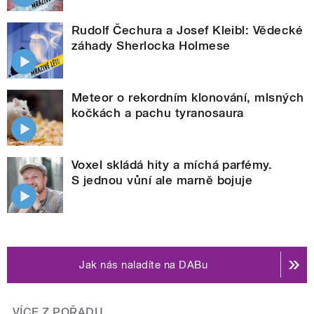
Rudolf Čechura a Josef Kleibl: Vědecké
záhady Sherlocka Holmese
Meteor o rekordním klonování, mlsných
kočkách a pachu tyranosaura
Voxel skládá hity a míchá parfémy.
S jednou vůní ale marně bojuje
Jak nás naladíte na DABu
VÍCE Z POŘADU