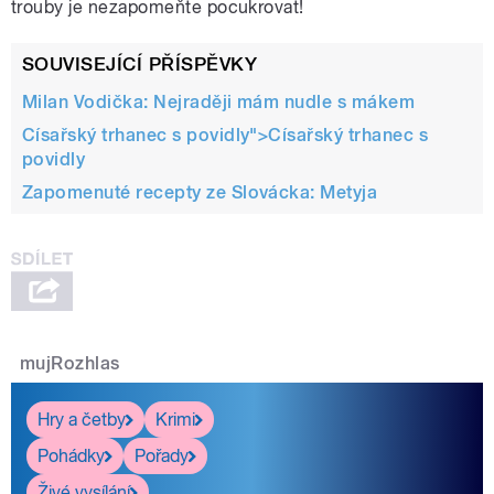
trouby je nezapomeňte pocukrovat!
SOUVISEJÍCÍ PŘÍSPĚVKY
Milan Vodička: Nejraději mám nudle s mákem
Císařský trhanec s povidly">
Císařský trhanec s
povidly
Zapomenuté recepty ze Slovácka: Metyja
mujRozhlas
Hry a četby
Krimi
Pohádky
Pořady
Živé vysílání