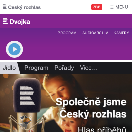
Přejít k hlavnímu obsahu
MENU
ŽIVĚ
PROGRAM
AUDIOARCHIV
KAMERY
Jídlo
Program
Pořady
Více
…