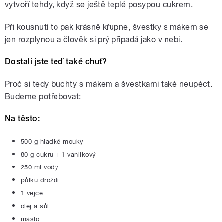
vytvoří tehdy, když se ještě teplé posypou cukrem.
Při kousnutí to pak krásně křupne, švestky s mákem se
jen rozplynou a člověk si prý připadá jako v nebi.
Dostali jste teď také chuť?
Proč si tedy buchty s mákem a švestkami také neupéct.
Budeme potřebovat:
Na těsto:
500 g hladké mouky
80 g cukru + 1 vanilkový
250 ml vody
půlku droždí
1 vejce
olej a sůl
máslo