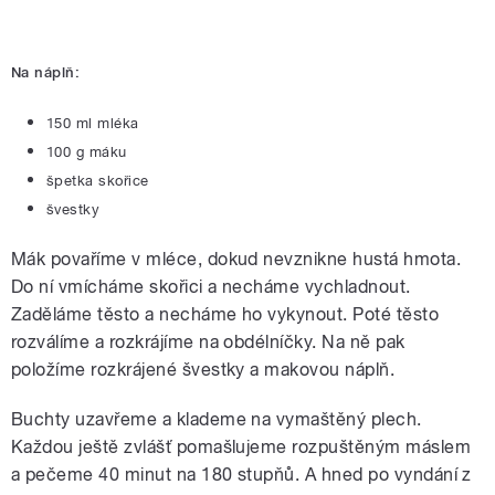
Na náplň:
150 ml mléka
100 g máku
špetka skořice
švestky
Mák povaříme v mléce, dokud nevznikne hustá hmota.
Do ní vmícháme skořici a necháme vychladnout.
Zaděláme těsto a necháme ho vykynout. Poté těsto
rozválíme a rozkrájíme na obdélníčky. Na ně pak
položíme rozkrájené švestky a makovou náplň.
Buchty uzavřeme a klademe na vymaštěný plech.
Každou ještě zvlášť pomašlujeme rozpuštěným máslem
a pečeme 40 minut na 180 stupňů. A hned po vyndání z