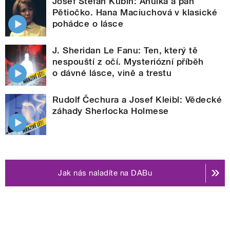
Josef Štefan Kubín: Anulka a pan
Pětiočko. Hana Maciuchová v klasické
pohádce o lásce
J. Sheridan Le Fanu: Ten, který tě
nespouští z očí. Mysteriózní příběh
o dávné lásce, vině a trestu
Rudolf Čechura a Josef Kleibl: Vědecké
záhady Sherlocka Holmese
Jak nás naladíte na DABu