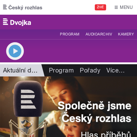
Přejít k hlavnímu obsahu
MENU
ŽIVĚ
PROGRAM
AUDIOARCHIV
KAMERY
Aktuální dění
Program
Pořady
Více
…