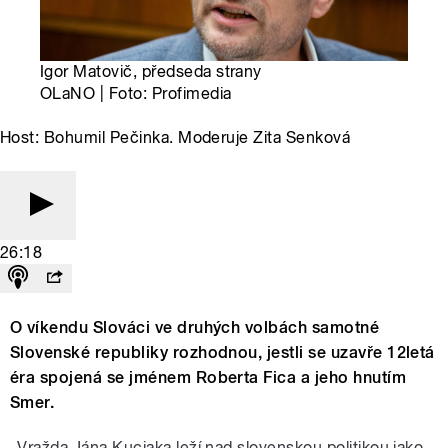
Igor Matovič, předseda strany
OLaNO | Foto: Profimedia
Host: Bohumil Pečinka. Moderuje Zita Senková
26:18
O víkendu Slováci ve druhých volbách samotné
Slovenské republiky rozhodnou, jestli se uzavře 12letá
éra spojená se jménem Roberta Fica a jeho hnutím
Smer.
„Vražda Jána Kuciaka leží nad slovenskou politikou jako