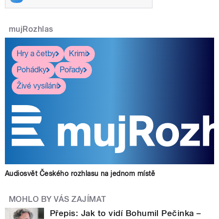
mujRozhlas
Hry a četby
Krimi
Pohádky
Pořady
Živé vysílání
Audiosvět Českého rozhlasu na jednom místě
MOHLO BY VÁS ZAJÍMAT
Přepis: Jak to vidí Bohumil Pečinka –