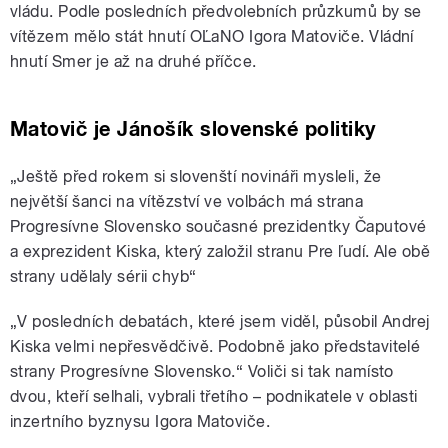
vládu. Podle posledních předvolebních průzkumů by se
vítězem mělo stát hnutí OĽaNO Igora Matoviče. Vládní
hnutí Smer je až na druhé příčce.
Matovič je Jánošík slovenské politiky
„Ještě před rokem si slovenští novináři mysleli, že
největší šanci na vítězství ve volbách má strana
Progresívne Slovensko současné prezidentky Čaputové
a exprezident Kiska, který založil stranu Pre ľudí. Ale obě
strany udělaly sérii chyb“
„V posledních debatách, které jsem viděl, působil Andrej
Kiska velmi nepřesvědčivě. Podobně jako představitelé
strany Progresívne Slovensko.“ Voliči si tak namísto
dvou, kteří selhali, vybrali třetího – podnikatele v oblasti
inzertního byznysu Igora Matoviče.