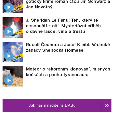
gotický krimi román čtou Jiří Schwarz a
Jan Novotný
J. Sheridan Le Fanu: Ten, který tě
nespouští z očí. Mysteriózní příběh
o dávné lásce, vině a trestu
Rudolf Čechura a Josef Kleibl: Vědecké
záhady Sherlocka Holmese
Meteor o rekordním klonování, mlsných
kočkách a pachu tyranosaura
Jak nás naladíte na DABu