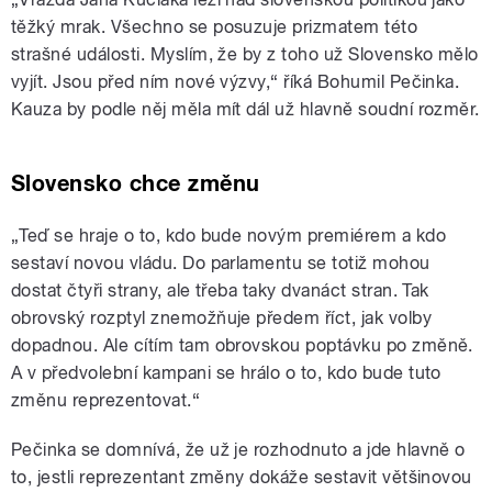
těžký mrak. Všechno se posuzuje prizmatem této
strašné události. Myslím, že by z toho už Slovensko mělo
vyjít. Jsou před ním nové výzvy,“ říká Bohumil Pečinka.
Kauza by podle něj měla mít dál už hlavně soudní rozměr.
Slovensko chce změnu
„Teď se hraje o to, kdo bude novým premiérem a kdo
sestaví novou vládu. Do parlamentu se totiž mohou
dostat čtyři strany, ale třeba taky dvanáct stran. Tak
obrovský rozptyl znemožňuje předem říct, jak volby
dopadnou. Ale cítím tam obrovskou poptávku po změně.
A v předvolební kampani se hrálo o to, kdo bude tuto
změnu reprezentovat.“
Pečinka se domnívá, že už je rozhodnuto a jde hlavně o
to, jestli reprezentant změny dokáže sestavit většinovou