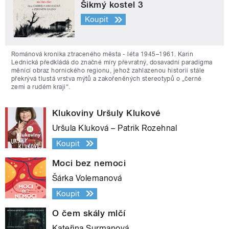
Šikmý kostel 3
Koupit
Románová kronika ztraceného města - léta 1945–1961. Karin
Lednická předkládá do značné míry převratný, dosavadní paradigma
měnící obraz hornického regionu, jehož zahlazenou historii stále
překrývá tlustá vrstva mýtů a zakořeněných stereotypů o „černé
zemi a rudém kraji“.
Klukoviny Uršuly Klukové
Uršula Kluková – Patrik Rozehnal
Koupit
Moci bez nemoci
Šárka Volemanová
Koupit
O čem skály mlčí
Kateřina Surmanová