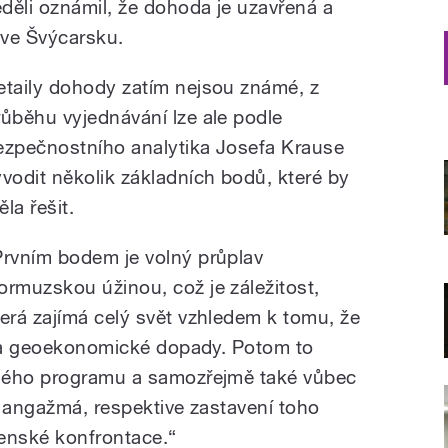
děli oznámil, že dohoda je uzavřená a
 ve Švýcarsku.
etaily dohody zatím nejsou známé, z
růběhu vyjednávání lze ale podle
ezpečnostního analytika Josefa Krause
yvodit několik základních bodů, které by
la řešit.
Prvním bodem je volný průplav
ormuzskou úžinou, což je záležitost,
terá zajímá celý svět vzhledem k tomu, že
é a geoekonomické dopady. Potom to
ného programu a samozřejmě také vůbec
í angažmá, respektive zastavení toho
jenské konfrontace.“