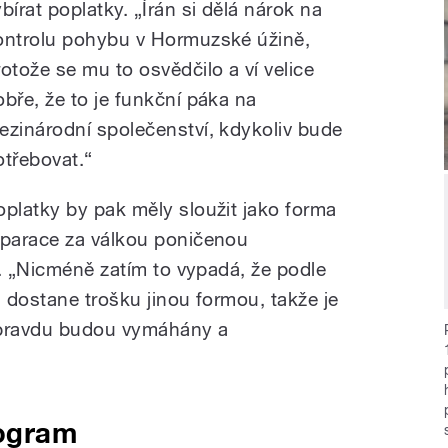
bírat poplatky. „Írán si dělá nárok na
ontrolu pohybu v Hormuzské úžině,
rotože se mu to osvědčilo a ví velice
obře, že to je funkční páka na
ezinárodní společenství, kdykoliv bude
otřebovat.“
oplatky by pak měly sloužit jako forma
eparace za válkou poničenou
í. „Nicméně zatím to vypadá, že podle
 dostane trošku jinou formou, takže je
opravdu budou vymáhány a
rogram