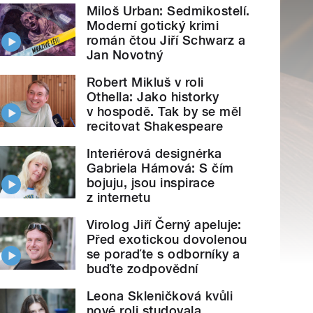
Miloš Urban: Sedmikostelí.
Moderní gotický krimi
román čtou Jiří Schwarz a
Jan Novotný
Robert Mikluš v roli
Othella: Jako historky
v hospodě. Tak by se měl
recitovat Shakespeare
Interiérová designérka
Gabriela Hámová: S čím
bojuju, jsou inspirace
z internetu
Virolog Jiří Černý apeluje:
Před exotickou dovolenou
se poraďte s odborníky a
buďte zodpovědní
Leona Skleničková kvůli
nové roli studovala