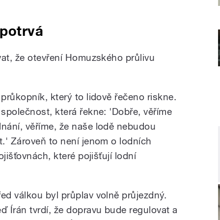
potrvá
vat, že otevření Homuzského průlivu
růkopník, který to lidově řečeno riskne.
společnost, která řekne: 'Dobře, věříme
nání, věříme, že naše lodě nebudou
.' Zároveň to není jenom o lodních
jišťovnách, které pojišťují lodní
řed válkou byl průplav volně průjezdný.
eď Írán tvrdí, že dopravu bude regulovat a