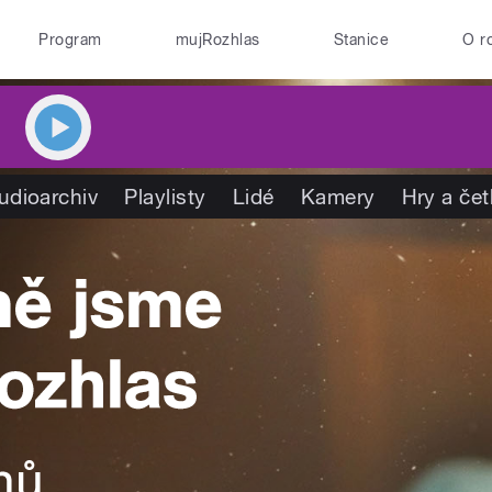
Program
mujRozhlas
Stanice
O r
udioarchiv
Playlisty
Lidé
Kamery
Hry a če