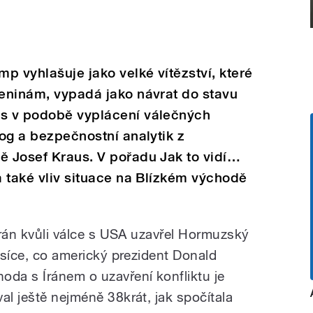
p vyhlašuje jako velké vítězství, které
zeninám, vypadá jako návrat do stavu
us v podobě vyplácení válečných
log a bezpečnostní analytik z
ě Josef Kraus. V pořadu Jak to vidí…
a také vliv situace na Blízkém východě
 Írán kvůli válce s USA uzavřel Hormuzský
měsíce, co americký prezident Donald
oda s Íránem o uzavření konfliktu je
al ještě nejméně 38krát, jak spočítala