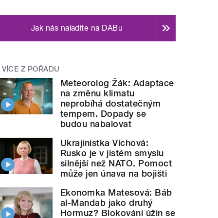
Jak nás naladíte na DABu
VÍCE Z POŘADU
Meteorolog Žák: Adaptace
na změnu klimatu
neprobíhá dostatečným
tempem. Dopady se
budou nabalovat
Ukrajinistka Víchová:
Rusko je v jistém smyslu
silnější než NATO. Pomoct
může jen únava na bojišti
Ekonomka Matesová: Báb
al-Mandab jako druhý
Hormuz? Blokování úžin se