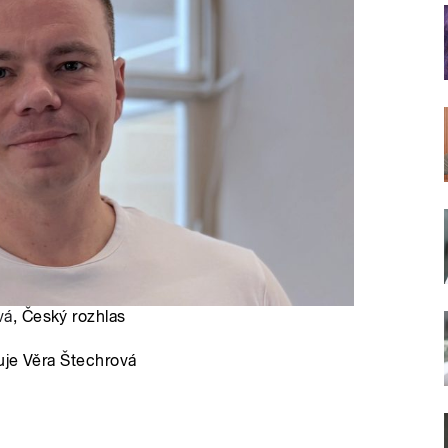
vá
, Český rozhlas
uje Věra Štechrová