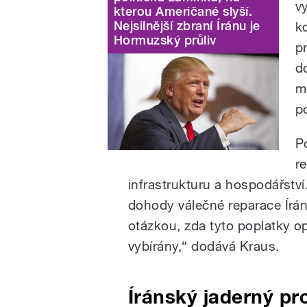
vy
kterou Američané slyší.
Nejsilnější zbraní Íránu je
k
Hormuzský průliv
p
d
m
p
P
r
infrastrukturu a hospodářstv
dohody válečné reparace Írán
otázkou, zda tyto poplatky 
vybírány,“ dodává Kraus.
Íránský jaderný p