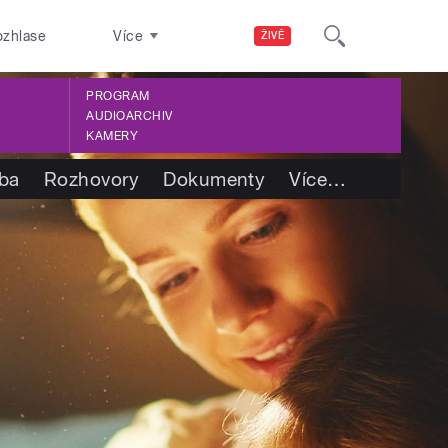
ozhlase
Více
ŽIVĚ
PROGRAM
AUDIOARCHIV
KAMERY
tba
Rozhovory
Dokumenty
Více
…