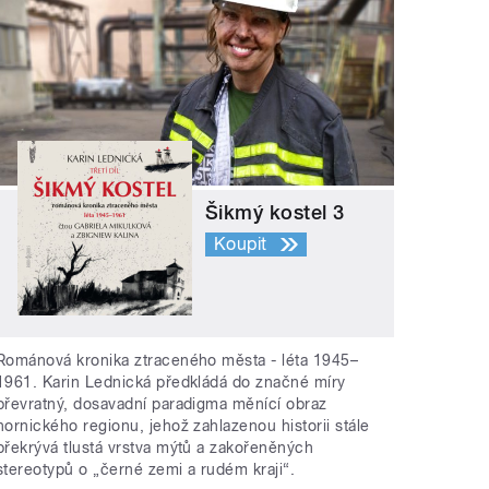
Šikmý kostel 3
Koupit
Románová kronika ztraceného města - léta 1945–
1961. Karin Lednická předkládá do značné míry
převratný, dosavadní paradigma měnící obraz
hornického regionu, jehož zahlazenou historii stále
překrývá tlustá vrstva mýtů a zakořeněných
stereotypů o „černé zemi a rudém kraji“.