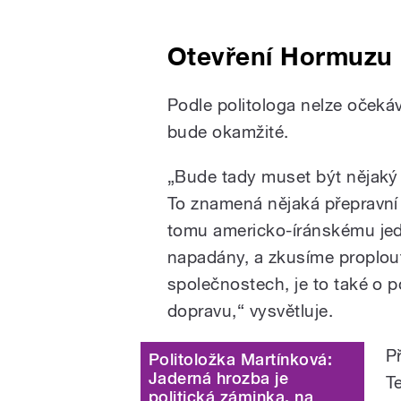
Otevření Hormuzu 
Podle politologa nelze očeká
bude okamžité.
„Bude tady muset být nějaký p
To znamená nějaká přepravní 
tomu americko-íránskému jed
napadány, a zkusíme proplout
společnostech, je to také o po
dopravu,“ vysvětluje.
P
Politoložka Martínková:
Jaderná hrozba je
T
politická záminka, na