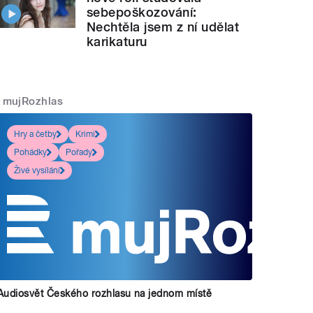
sebepoškozování:
Nechtěla jsem z ní udělat
karikaturu
mujRozhlas
Hry a četby
Krimi
Pohádky
Pořady
Živé vysílání
Audiosvět Českého rozhlasu na jednom místě