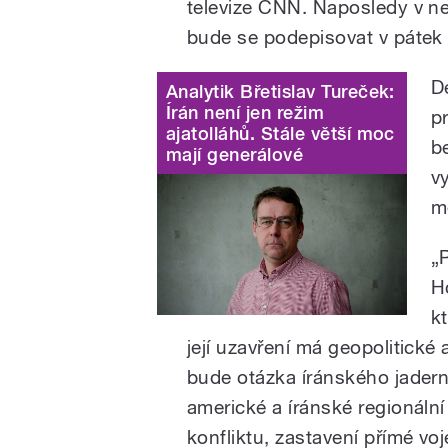
televize CNN. Naposledy v ne
bude se podepisovat v pátek
D
Analytik Břetislav Tureček:
Írán není jen režim
p
ajatolláhů. Stále větší moc
b
mají generálové
v
mě
„
H
k
její uzavření má geopolitick
bude otázka íránského jader
americké a íránské regionáln
konfliktu, zastavení přímé vo