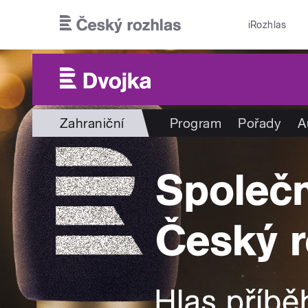
Přejít k hlavnímu obsahu
iRozhlas
Zahraniční
Program
Pořady
A