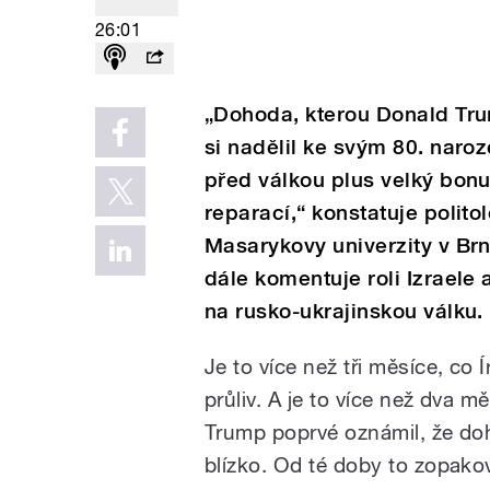
26:01
„Dohoda, kterou Donald Trum
si nadělil ke svým 80. naro
před válkou plus velký bon
reparací,“ konstatuje polito
Masarykovy univerzity v Brn
dále komentuje roli Izraele 
na rusko-ukrajinskou válku.
Je to více než tři měsíce, co
průliv. A je to více než dva 
Trump poprvé oznámil, že doh
blízko. Od té doby to zopakov