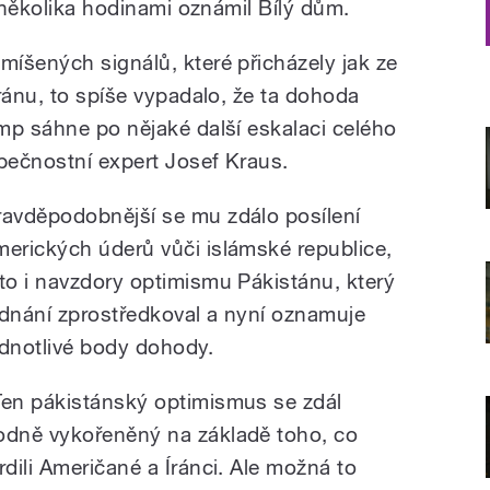
d několika hodinami oznámil Bílý dům.
íšených signálů, které přicházely jak ze
ránu, to spíše vypadalo, že ta dohoda
mp sáhne po nějaké další eskalaci celého
pečnostní expert Josef Kraus.
ravděpodobnější se mu zdálo posílení
merických úderů vůči islámské republice,
 to i navzdory optimismu Pákistánu, který
ednání zprostředkoval a nyní oznamuje
ednotlivé body dohody.
Ten pákistánský optimismus se zdál
odně vykořeněný na základě toho, co
vrdili Američané a Íránci. Ale možná to