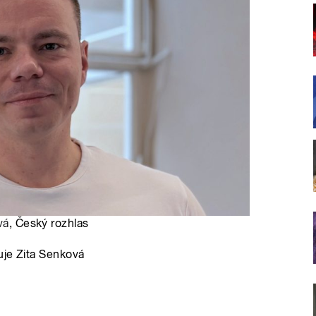
vá
, Český rozhlas
uje Zita Senková