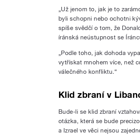
„Už jenom to, jak je to zará
byli schopni nebo ochotni ký
spíše svědčí o tom, že Donald
íránská neústupnost se Íránců
„Podle toho, jak dohoda vypa
vytřískat mnohem více, než c
válečného konfliktu.“
Klid zbraní v Liba
Bude-li se klid zbraní vztahov
otázka, která se bude precizo
a Izrael ve věci nejsou zajed