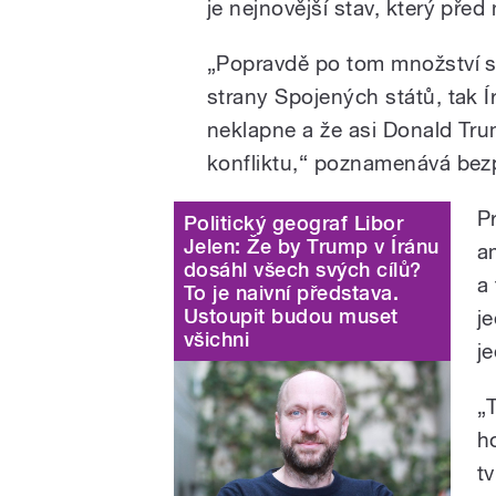
je nejnovější stav, který pře
„Popravdě po tom množství sm
strany Spojených států, tak Í
neklapne a že asi Donald Tru
konfliktu,“ poznamenává bez
P
Politický geograf Libor
Jelen: Že by Trump v Íránu
a
dosáhl všech svých cílů?
a
To je naivní představa.
Ustoupit budou muset
j
všichni
j
„
h
t