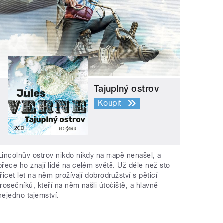
Tajuplný ostrov
Koupit
Lincolnův ostrov nikdo nikdy na mapě nenašel, a
přece ho znají lidé na celém světě. Už déle než sto
třicet let na něm prožívají dobrodružství s pěticí
trosečníků, kteří na něm našli útočiště, a hlavně
nejedno tajemství.