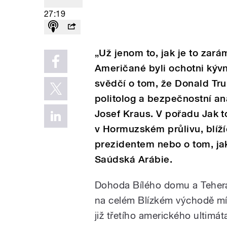
27:19
„Už jenom to, jak je to zar
Američané byli ochotni kývn
svědčí o tom, že Donald Trum
politolog a bezpečnostní an
Josef Kraus. V pořadu Jak to
v Hormuzském průlivu, blíž
prezidentem nebo o tom, jak
Saúdská Arábie.
Dohoda Bílého domu a Teher
na celém Blízkém východě mís
již třetího amerického ultimá