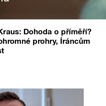
Kraus: Dohoda o příměří?
 ohromné prohry, Íráncům
st