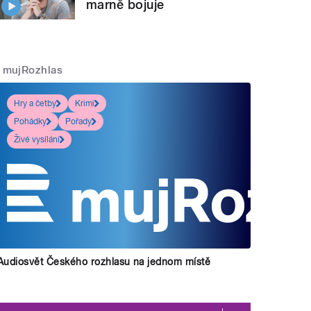
marně bojuje
mujRozhlas
Hry a četby
Krimi
Pohádky
Pořady
Živé vysílání
Audiosvět Českého rozhlasu na jednom místě