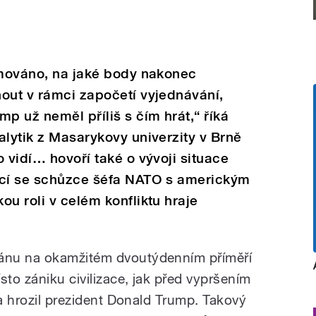
ámováno, na jaké body nakonec
out v rámci započetí vyjednávání,
p už neměl příliš s čím hrát,“ říká
alytik z Masarykovy univerzity v Brně
 vidí… hovoří také o vývoji situace
ící se schůzce šéfa NATO s americkým
ou roli v celém konfliktu hraje
ánu na okamžitém dvoutýdenním příměří
to zániku civilizace, jak před vypršením
ta hrozil prezident Donald Trump. Takový