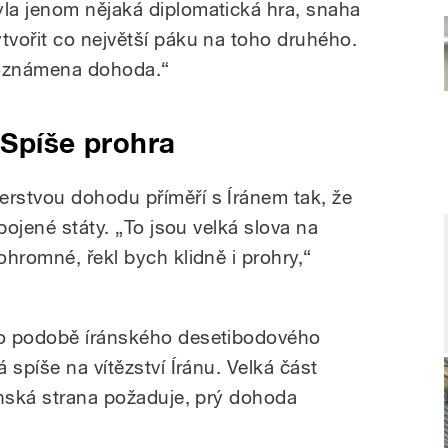
yla jenom nějaká diplomatická hra, snaha
ytvořit co největší páku na toho druhého.
 oznámena dohoda.“
 Spíše prohra
rstvou dohodu příměří s Íránem tak, že
pojené státy. „To jsou velká slova na
hromné, řekl bych klidně i prohry,“
 o podobě íránského desetibodového
 spíše na vítězství Íránu. Velká část
ánská strana požaduje, prý dohoda