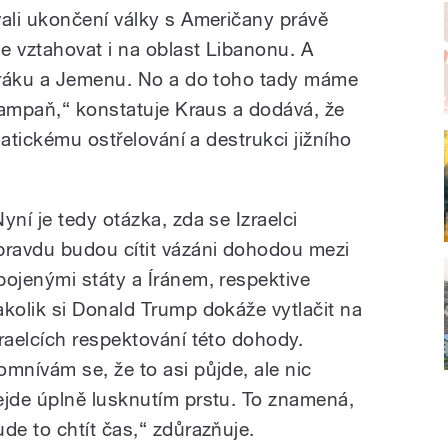
ali ukončení války s Američany právě
e vztahovat i na oblast Libanonu. A
Iráku a Jemenu. No a do toho tady máme
kampaň,“ konstatuje Kraus a dodává, že
matickému ostřelování a destrukci jižního
Nyní je tedy otázka, zda se Izraelci
pravdu budou cítit vázáni dohodou mezi
pojenými státy a Íránem, respektive
akolik si Donald Trump dokáže vytlačit na
zraelcích respektování této dohody.
omnívám se, že to asi půjde, ale nic
ejde úplně lusknutím prstu. To znamená,
ude to chtít čas,“ zdůrazňuje.