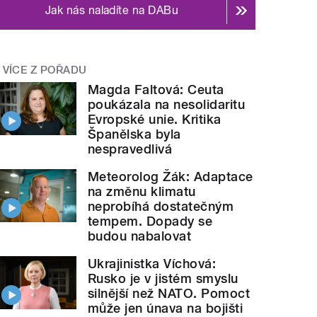
Jak nás naladíte na DABu
VÍCE Z POŘADU
Magda Faltová: Ceuta
poukázala na nesolidaritu
Evropské unie. Kritika
Španělska byla
nespravedlivá
Meteorolog Žák: Adaptace
na změnu klimatu
neprobíhá dostatečným
tempem. Dopady se
budou nabalovat
Ukrajinistka Víchová:
Rusko je v jistém smyslu
silnější než NATO. Pomoct
může jen únava na bojišti