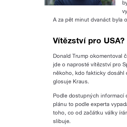
b
v
A za pět minut dvanáct byla
Vítězství pro USA?
Donald Trump okomentoval če
jde o naprosté vítězství pro S
někoho, kdo fakticky dosáhl o
glosuje Kraus.
Podle dostupných informací
plánu to podle experta vypadá
toho, co od začátku války ír
slibuje.