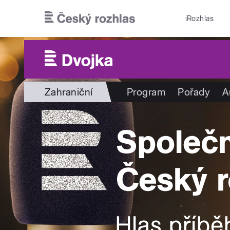
Přejít k hlavnímu obsahu
iRozhlas
Zahraniční
Program
Pořady
A