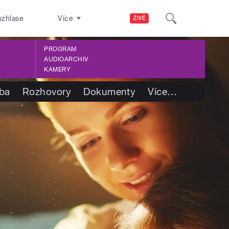
ozhlase
Více
ŽIVĚ
PROGRAM
AUDIOARCHIV
KAMERY
tba
Rozhovory
Dokumenty
Více
…