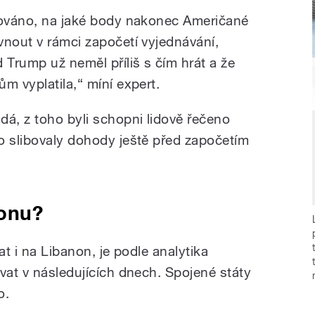
mováno, na jaké body nakonec Američané
vnout v rámci započetí vyjednávání,
 Trump už neměl příliš s čím hrát a že
m vyplatila,“ míní expert.
dá, z toho byli schopni lidově řečeno
o slibovaly dohody ještě před započetím
nonu?
at i na Libanon, je podle analytika
vat v následujících dnech. Spojené státy
no.