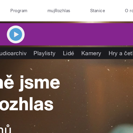
Program
mujRozhlas
Stanice
O r
udioarchiv
Playlisty
Lidé
Kamery
Hry a če