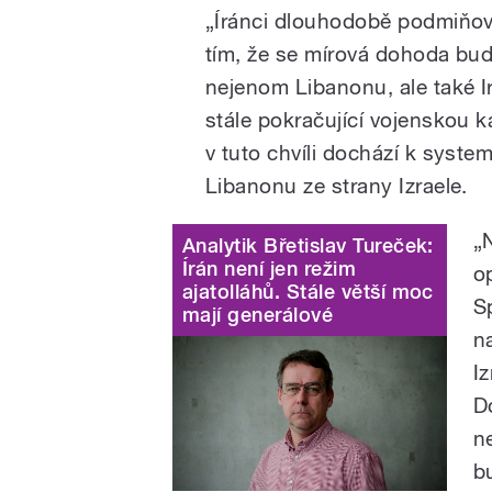
„Íránci dlouhodobě podmiňov
tím, že se mírová dohoda bud
nejenom Libanonu, ale také 
stále pokračující vojenskou 
v tuto chvíli dochází k syste
Libanonu ze strany Izraele.
„
Analytik Břetislav Tureček:
Írán není jen režim
o
ajatolláhů. Stále větší moc
S
mají generálové
n
I
D
n
b