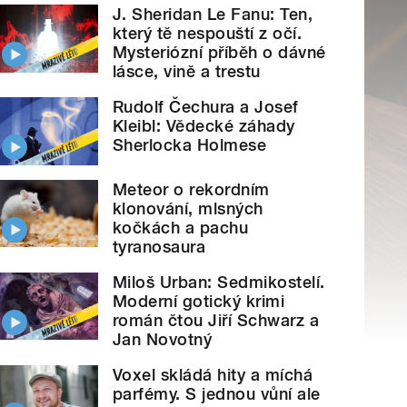
J. Sheridan Le Fanu: Ten,
který tě nespouští z očí.
Mysteriózní příběh o dávné
lásce, vině a trestu
Rudolf Čechura a Josef
Kleibl: Vědecké záhady
Sherlocka Holmese
Meteor o rekordním
klonování, mlsných
kočkách a pachu
tyranosaura
Miloš Urban: Sedmikostelí.
Moderní gotický krimi
román čtou Jiří Schwarz a
Jan Novotný
Voxel skládá hity a míchá
parfémy. S jednou vůní ale