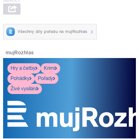
Všechny díly pořadu na mujRozhlas
mujRozhlas
Hry a četby
Krimi
Pohádky
Pořady
Živé vysílání