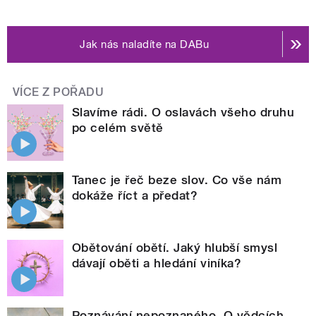
Jak nás naladíte na DABu
VÍCE Z POŘADU
Slavíme rádi. O oslavách všeho druhu
po celém světě
Tanec je řeč beze slov. Co vše nám
dokáže říct a předat?
Obětování obětí. Jaký hlubší smysl
dávají oběti a hledání viníka?
Poznávání nepoznaného. O vědcích,