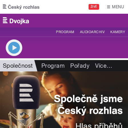
Přejít k hlavnímu obsahu
MENU
ŽIVĚ
PROGRAM
AUDIOARCHIV
KAMERY
Společnost
Program
Pořady
Více
…