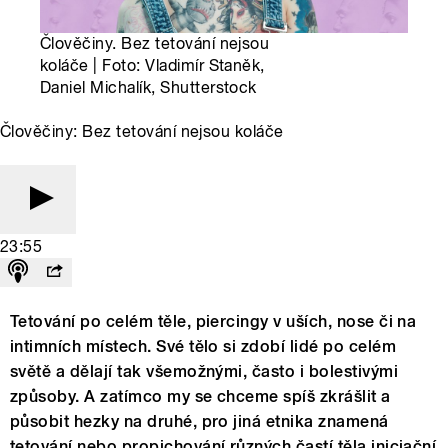
Člověčiny. Bez tetování nejsou
koláče | Foto: Vladimír Staněk,
Daniel Michalík, Shutterstock
Člověčiny: Bez tetování nejsou koláče
23:55
Tetování po celém těle, piercingy v uších, nose či na
intimních místech. Své tělo si zdobí lidé po celém
světě a dělají tak všemožnými, často i bolestivými
způsoby. A zatímco my se chceme spíš zkrášlit a
působit hezky na druhé, pro jiná etnika znamená
tetování nebo propichování různých častí těla iniciační