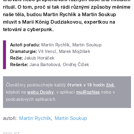
rituál. O tom, proč si tak rádi různými způsoby měníme
naše těla, budou Martin Rychlík a Martin Soukup
mluvit s Marií König Dudziakovou, expertkou na
tetování a cyberpunk.
Autoři pořadu:
Martin Rychlík, Martin Soukup
Dramaturgie:
Vít Vencl, Marek Mojžíšek
Režie:
Jakub Horáček
Rešerše:
Jana Bartošová, Ondřej Čížek
Člověčiny poslouchejte každý
čtvrtek v 18 hodin
živě
,
kdykoli na
webu Dvojky
, v aplikaci
mujRozhlas
nebo v
podcastových aplikacích.
autoři:
Martin Rychlík
,
Martin Soukup