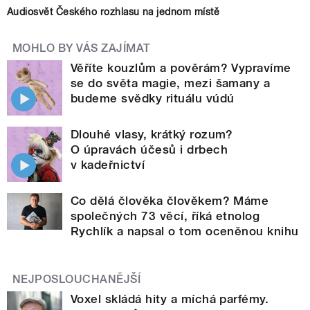
Audiosvět Českého rozhlasu na jednom místě
MOHLO BY VÁS ZAJÍMAT
Věříte kouzlům a pověrám? Vypravíme
se do světa magie, mezi šamany a
budeme svědky rituálu vúdú
Dlouhé vlasy, krátký rozum?
O úpravách účesů i drbech
v kadeřnictví
Co dělá člověka člověkem? Máme
společných 73 věcí, říká etnolog
Rychlík a napsal o tom oceněnou knihu
NEJPOSLOUCHANĚJŠÍ
Voxel skládá hity a míchá parfémy.