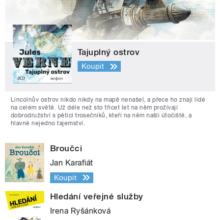
Tajuplný ostrov
Koupit
Lincolnův ostrov nikdo nikdy na mapě nenašel, a přece ho znají lidé
na celém světě. Už déle než sto třicet let na něm prožívají
dobrodružství s pěticí trosečníků, kteří na něm našli útočiště, a
hlavně nejedno tajemství.
Broučci
Jan Karafiát
Koupit
Hledání veřejné služby
Irena Ryšánková