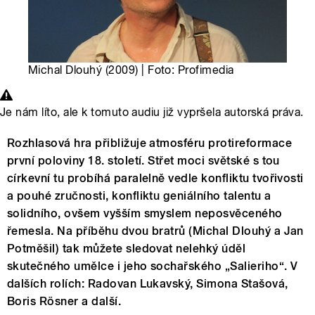
Michal Dlouhý (2009) | Foto: Profimedia
Je nám líto, ale k tomuto audiu již vypršela autorská práva.
Rozhlasová hra přibližuje atmosféru protireformace
první poloviny 18. století. Střet moci světské s tou
církevní tu probíhá paralelně vedle konfliktu tvořivosti
a pouhé zručnosti, konfliktu geniálního talentu a
solidního, ovšem vyšším smyslem neposvěceného
řemesla. Na příběhu dvou bratrů (Michal Dlouhý a Jan
Potměšil) tak můžete sledovat nelehký úděl
skutečného umělce i jeho sochařského „Salieriho“. V
dalších rolích: Radovan Lukavský, Simona Stašová,
Boris Rösner a další.