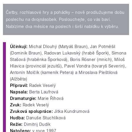
Četby, rozhlasové hry a pohádky – nově prodlužujeme dobu
poslechu na dvojnásobek. Poslouchejte, co vás baví.
Nabízíme dva měsíce na poslech i širší nabídku k výběru.
Účinkují:
Michal Dlouhý (Matyáš Braun), Jan Potměšil
(Dominik Braun), Radovan Lukavský (hrabě Špork), Simona
Stašová (hraběnka Šporková), Boris Rösner (mnich), Miloš
Hlavica (provinciál jezuitů), Pavel Vondra (tovaryš Severin),
Antonín Molčík (kameník Petera) a Miroslava Pleštilová
(Alžběta)
Připravil:
Radek Veselý
Napsala:
Berta Laufrová
Dramaturgie:
Marie Říhová
Zvuk:
Radek Veselý
Zvuková spolupráce:
Jitka Kundrumová
Hudba:
Danuše Stuchlíková
Režie:
Dimitrij Dudík
Natočeno:
v roce 1997