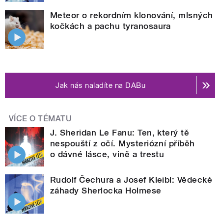
Meteor o rekordním klonování, mlsných
kočkách a pachu tyranosaura
Jak nás naladíte na DABu
VÍCE O TÉMATU
J. Sheridan Le Fanu: Ten, který tě
nespouští z očí. Mysteriózní příběh
o dávné lásce, vině a trestu
Rudolf Čechura a Josef Kleibl: Vědecké
záhady Sherlocka Holmese