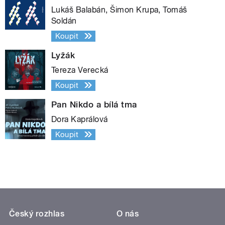
Lukáš Balabán, Šimon Krupa, Tomáš
Soldán
Koupit
Lyžák
Tereza Verecká
Koupit
Pan Nikdo a bílá tma
Dora Kaprálová
Koupit
Český rozhlas
O nás