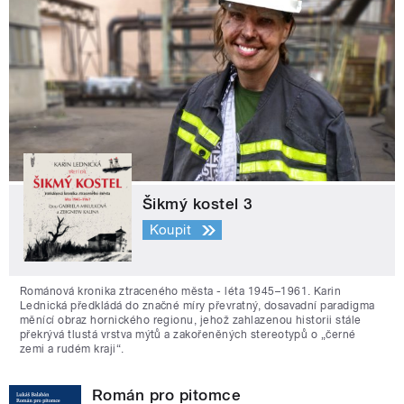
Šikmý kostel 3
Koupit
Románová kronika ztraceného města - léta 1945–1961. Karin
Lednická předkládá do značné míry převratný, dosavadní paradigma
měnící obraz hornického regionu, jehož zahlazenou historii stále
překrývá tlustá vrstva mýtů a zakořeněných stereotypů o „černé
zemi a rudém kraji“.
Román pro pitomce