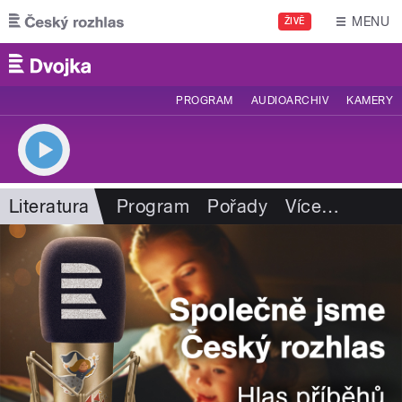
Přejít k hlavnímu obsahu
MENU
ŽIVĚ
PROGRAM
AUDIOARCHIV
KAMERY
Literatura
Program
Pořady
Více
…