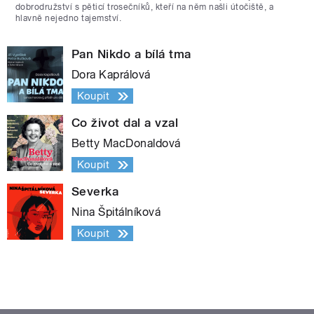
dobrodružství s pěticí trosečníků, kteří na něm našli útočiště, a
hlavně nejedno tajemství.
Pan Nikdo a bílá tma
Dora Kaprálová
Koupit
Co život dal a vzal
Betty MacDonaldová
Koupit
Severka
Nina Špitálníková
Koupit