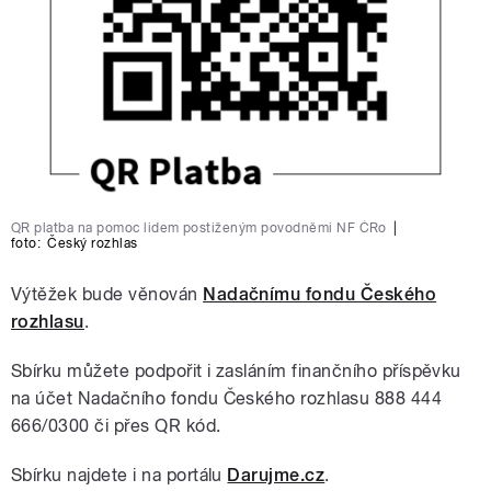
QR platba na pomoc lidem postiženým povodněmi NF ČRo
|
foto:
Český rozhlas
Výtěžek bude věnován
Nadačnímu fondu Českého
rozhlasu
.
Sbírku můžete podpořit i zasláním finančního příspěvku
na účet Nadačního fondu Českého rozhlasu 888 444
666/0300 či přes QR kód.
Sbírku najdete i na portálu
Darujme.cz
.