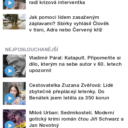
radí krizová interventka
Jak pomoci lidem zasaženým
záplavami? Sbírky vyhlásil Člověk
v tísni, Adra nebo Červený kříž
NEJPOSLOUCHANĚJŠÍ
Vladimír Páral: Katapult. Připomeňte si
dílo, kterým na sebe autor v 60. letech
upozornil
Cestovatelka Zuzana Zvěřová: Lidé
zbytečně přeplácejí letenky. Do
Benátek jsem letěla za 350 korun
Miloš Urban: Sedmikostelí. Moderní
gotický krimi román čtou Jiří Schwarz a
Jan Novotný