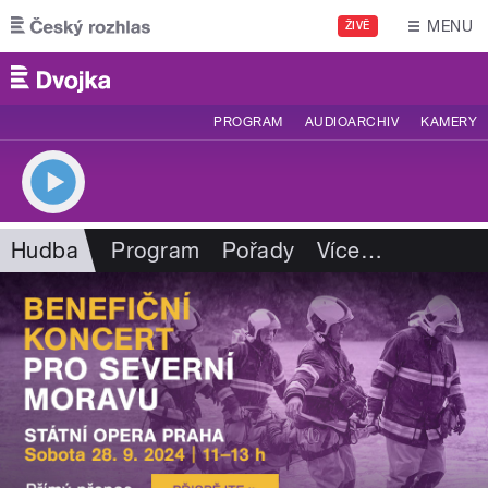
Přejít k hlavnímu obsahu
MENU
ŽIVĚ
PROGRAM
AUDIOARCHIV
KAMERY
Hudba
Program
Pořady
Více
…