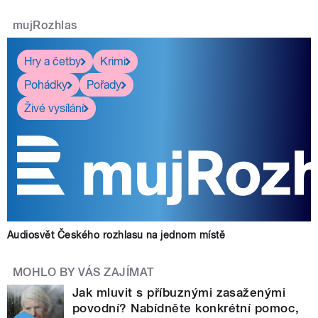
mujRozhlas
Hry a četby
Krimi
Pohádky
Pořady
Živé vysílání
Audiosvět Českého rozhlasu na jednom místě
MOHLO BY VÁS ZAJÍMAT
Jak mluvit s příbuznými zasaženými
povodní? Nabídněte konkrétní pomoc,