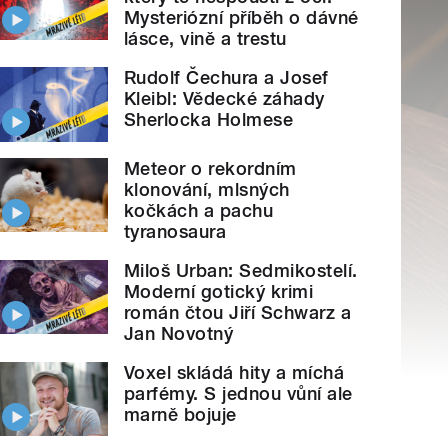
Mysteriózní příběh o dávné
lásce, vině a trestu
Rudolf Čechura a Josef
Kleibl: Vědecké záhady
Sherlocka Holmese
Meteor o rekordním
klonování, mlsných
kočkách a pachu
tyranosaura
Miloš Urban: Sedmikostelí.
Moderní gotický krimi
román čtou Jiří Schwarz a
Jan Novotný
Voxel skládá hity a míchá
parfémy. S jednou vůní ale
marně bojuje