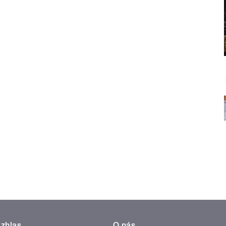
zhlas
O nás