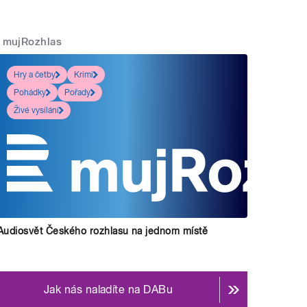
mujRozhlas
Hry a četby
Krimi
Pohádky
Pořady
Živé vysílání
Audiosvět Českého rozhlasu na jednom místě
Jak nás naladíte na DABu