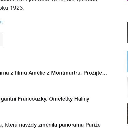
roku 1923.
ht
rna z filmu Amélie z Montmartru. Prožijte...
legantní Francouzky. Omeletky Haliny
na, která navždy změnila panorama Paříže