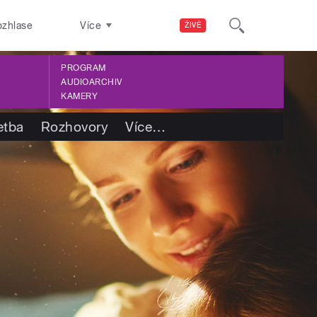
ozhlase
Více
ŽIVĚ
PROGRAM
AUDIOARCHIV
KAMERY
etba
Rozhovory
Více
…