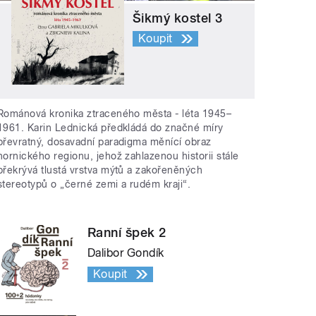
Šikmý kostel 3
Koupit
Románová kronika ztraceného města - léta 1945–
1961. Karin Lednická předkládá do značné míry
převratný, dosavadní paradigma měnící obraz
hornického regionu, jehož zahlazenou historii stále
překrývá tlustá vrstva mýtů a zakořeněných
stereotypů o „černé zemi a rudém kraji“.
Ranní špek 2
Dalibor Gondík
Koupit