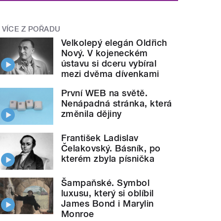
VÍCE Z POŘADU
Velkolepý elegán Oldřich
Nový. V kojeneckém
ústavu si dceru vybíral
mezi dvěma dívenkami
První WEB na světě.
Nenápadná stránka, která
změnila dějiny
František Ladislav
Čelakovský. Básník, po
kterém zbyla písnička
Šampaňské. Symbol
luxusu, který si oblíbil
James Bond i Marylin
Monroe