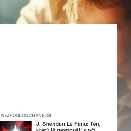
NEJPOSLOUCHANĚJŠÍ
J. Sheridan Le Fanu: Ten,
který tě nespouští z očí.