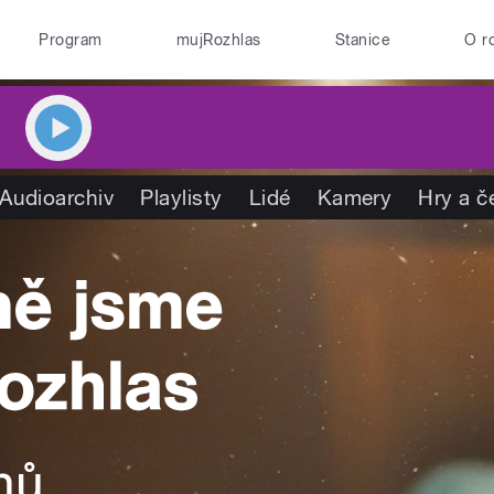
Program
mujRozhlas
Stanice
O r
Audioarchiv
Playlisty
Lidé
Kamery
Hry a č