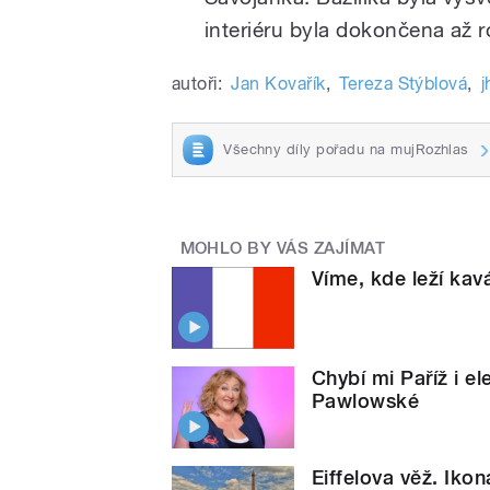
interiéru byla dokončena až 
autoři:
Jan Kovařík
,
Tereza Stýblová
,
j
Všechny díly pořadu na mujRozhlas
MOHLO BY VÁS ZAJÍMAT
Víme, kde leží kavá
Chybí mi Paříž i e
Pawlowské
Eiffelova věž. Iko