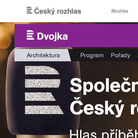
Přejít k hlavnímu obsahu
iRozhlas
Architektura
Program
Pořady