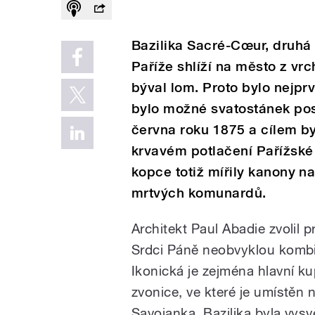
Bazilika Sacré-Cœur, druhá
Paříže shlíží na město z vr
býval lom. Proto bylo nejprv
bylo možné svatostánek pos
června roku 1875 a cílem byl
krvavém potlačení Pařížské
kopce totiž mířily kanony na
mrtvých komunardů.
Architekt Paul Abadie zvolil
Srdci Páně neobvyklou komb
Ikonická je zejména hlavní kup
zvonice, ve které je umístěn 
Savojanka. Bazilika byla vysv