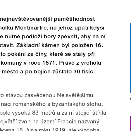
 nejnavštěvovanější pamětihodnost
cholku Montmartre, na jehož úpatí kdysi
e nutné podloží hory zpevnit, aby na ní
tavit. Základní kámen byl položen 16.
o pokání za činy, které se staly při
 komuny v roce 1871. Právě z vrcholu
 město a po bojích zůstalo 30 tisíc
 pro stavbu zasvěcenou Nejsvětějšímu
inaci románského a byzantského slohu.
ole vysoká 83 metrů a za ní stojící štíhlá
největší zvon na území Francie nazvaný
ěcena 16. října roku 1919, ale výzdoba