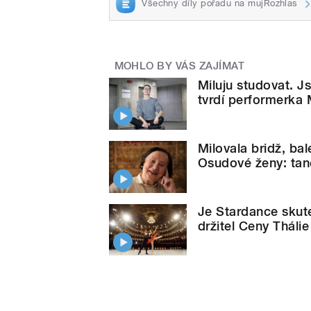
Všechny díly pořadu na mujRozhlas
MOHLO BY VÁS ZAJÍMAT
Miluju studovat. Js
tvrdí performerka
Milovala bridž, bal
Osudové ženy: tan
Je Stardance skut
držitel Ceny Thálie