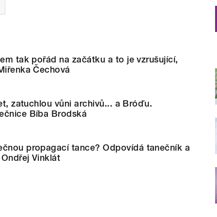
em tak pořád na začátku a to je vzrušující,
 Miřenka Čechová
et, zatuchlou vůni archivů... a Bróďu.
ečnice Bíba Brodská
ečnou propagací tance? Odpovídá tanečník a
 Ondřej Vinklát