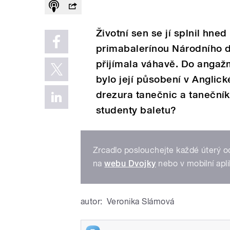
Životní sen se jí splnil hned
primabalerínou Národního d
přijímala váhavě. Do angažm
bylo její působení v Angli
drezura tanečnic a tanečníků
studenty baletu?
Zrcadlo poslouchejte každé úterý o
na
webu Dvojky
nebo v mobilní apl
autor:
Veronika Slámová