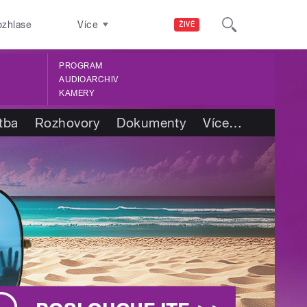
ozhlase
Více
ŽIVĚ
PROGRAM
AUDIOARCHIV
KAMERY
tba
Rozhovory
Dokumenty
Více
…