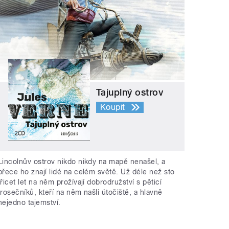
Tajuplný ostrov
Koupit
Lincolnův ostrov nikdo nikdy na mapě nenašel, a
přece ho znají lidé na celém světě. Už déle než sto
třicet let na něm prožívají dobrodružství s pěticí
trosečníků, kteří na něm našli útočiště, a hlavně
nejedno tajemství.