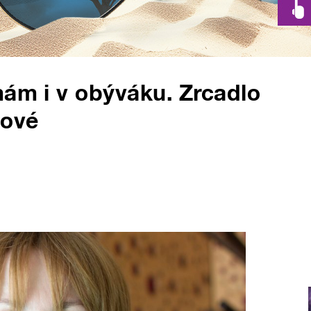
mám i v obýváku. Zrcadlo
tové