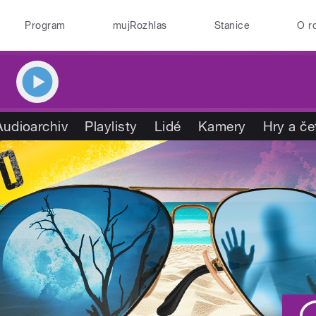
Program
mujRozhlas
Stanice
O r
Audioarchiv
Playlisty
Lidé
Kamery
Hry a če