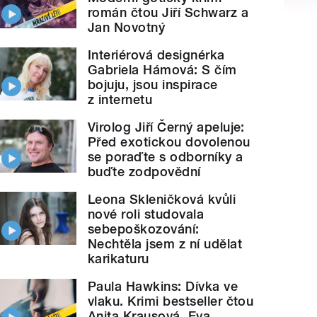
román čtou Jiří Schwarz a
Jan Novotný
Interiérová designérka
Gabriela Hámová: S čím
bojuju, jsou inspirace
z internetu
Virolog Jiří Černý apeluje:
Před exotickou dovolenou
se poraďte s odborníky a
buďte zodpovědní
Leona Skleničková kvůli
nové roli studovala
sebepoškozování:
Nechtěla jsem z ní udělat
karikaturu
Paula Hawkins: Dívka ve
vlaku. Krimi bestseller čtou
Anita Krausová, Eva