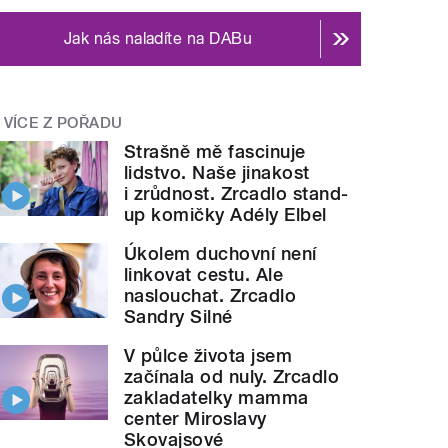
Jak nás naladíte na DABu
VÍCE Z POŘADU
Strašně mě fascinuje
lidstvo. Naše jinakost
i zrůdnost. Zrcadlo stand-
up komičky Adély Elbel
Úkolem duchovní není
linkovat cestu. Ale
naslouchat. Zrcadlo
Sandry Silné
V půlce života jsem
začínala od nuly. Zrcadlo
zakladatelky mamma
center Miroslavy
Skovajsové