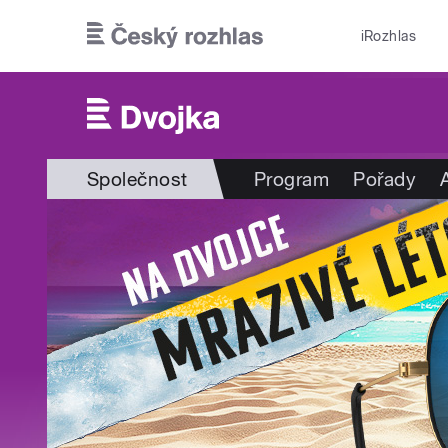
Přejít k hlavnímu obsahu
iRozhlas
Společnost
Program
Pořady