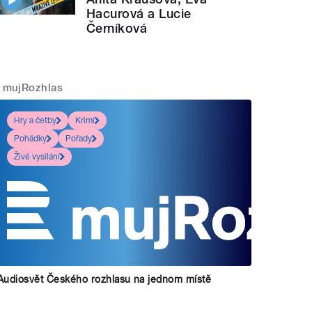
Hacurová a Lucie
Černíková
mujRozhlas
Hry a četby
Krimi
Pohádky
Pořady
Živé vysílání
Audiosvět Českého rozhlasu na jednom místě