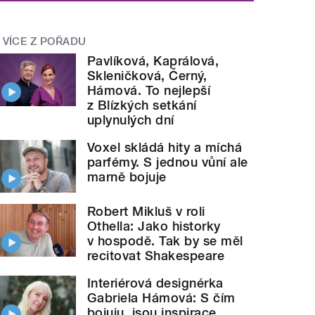
VÍCE Z POŘADU
Pavlíková, Kaprálová,
Skleničková, Černý,
Hámová. To nejlepší
z Blízkých setkání
uplynulých dní
Voxel skládá hity a míchá
parfémy. S jednou vůní ale
marně bojuje
Robert Mikluš v roli
Othella: Jako historky
v hospodě. Tak by se měl
recitovat Shakespeare
Interiérová designérka
Gabriela Hámová: S čím
bojuju, jsou inspirace