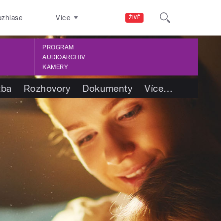
ozhlase
Více
ŽIVĚ
PROGRAM
AUDIOARCHIV
KAMERY
tba
Rozhovory
Dokumenty
Více
…