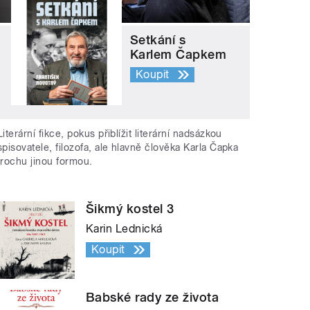
Setkání s
Karlem Čapkem
Koupit
Literární fikce, pokus přiblížit literární nadsázkou
spisovatele, filozofa, ale hlavně člověka Karla Čapka
trochu jinou formou.
Šikmý kostel 3
Karin Lednická
Koupit
Babské rady ze života