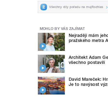
Všechny díly pořadu na mujRozhlas
MOHLO BY VÁS ZAJÍMAT
Nejraději mám jeho
pražského metra 
Architekt Adam Gebr
všechno postavili
David Mareček: Hra
Je to navýsost vý