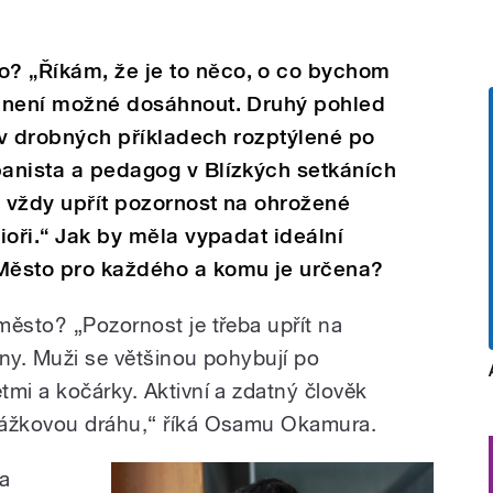
? „Říkám, že je to něco, o co bychom
ho není možné dosáhnout. Druhý pohled
je v drobných příkladech rozptýlené po
banista a pedagog v Blízkých setkáních
e vždy upřít pozornost na ohrožené
nioři.“ Jak by měla vypadat ideální
 Město pro každého a komu je určena?
město? „Pozornost je třeba upřít na
iny. Muži se většinou pohybují po
tmi a kočárky. Aktivní a zdatný člověk
kážkovou dráhu,“ říká Osamu Okamura.
 a