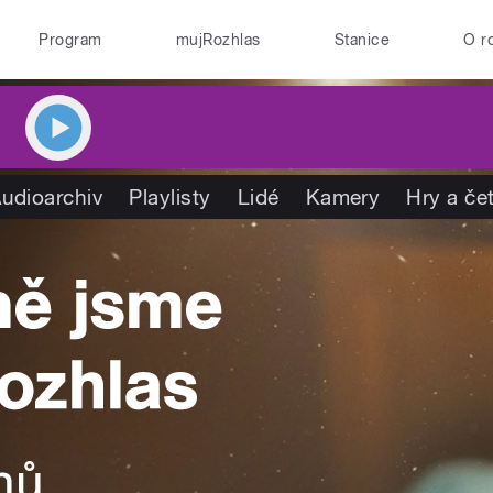
Program
mujRozhlas
Stanice
O r
udioarchiv
Playlisty
Lidé
Kamery
Hry a če