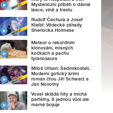
Mysteriózní příběh o dávné
lásce, vině a trestu
Rudolf Čechura a Josef
Kleibl: Vědecké záhady
Sherlocka Holmese
Meteor o rekordním
klonování, mlsných
kočkách a pachu
tyranosaura
Miloš Urban: Sedmikostelí.
Moderní gotický krimi
román čtou Jiří Schwarz a
Jan Novotný
Voxel skládá hity a míchá
parfémy. S jednou vůní ale
marně bojuje