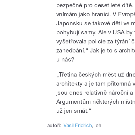
bezpečné pro desetileté dítě.
vnímám jako hranici. V Evrop
Japonsku se takové děti ve 
pohybují samy. Ale v USA by
vyšetřovala policie za týrání č
zanedbání.“ Jak je to s archi
u nás?
„Třetina českých měst už dn
architekty a je tam přítomná v
jsou dnes relativně nároční a 
Argumentům některých místní
už jen smát.“
autoři:
Vasil Fridrich
,
eh