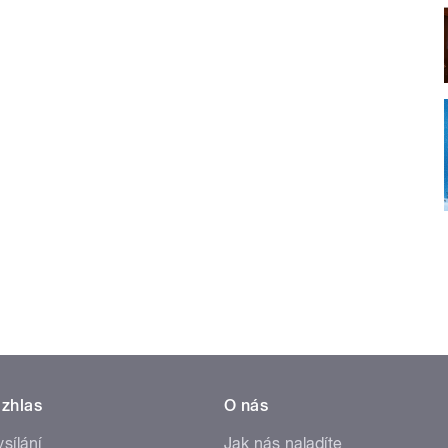
zhlas
O nás
ysílání
Jak nás naladíte