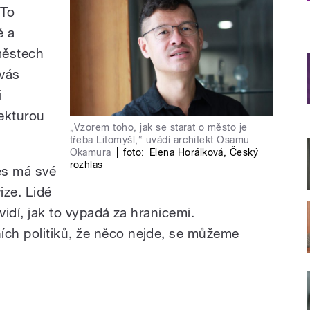
 To
ě a
městech
 vás
i
tekturou
„Vzorem toho, jak se starat o město je
třeba Litomyšl,“ uvádí architekt Osamu
Okamura
|
foto:
Elena Horálková
,
Český
rozhlas
es má své
ize. Lidé
vidí, jak to vypadá za hranicemi.
ch politiků, že něco nejde, se můžeme