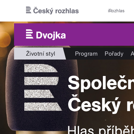
Přejít k hlavnímu obsahu
iRozhlas
Životní styl
Program
Pořady
A