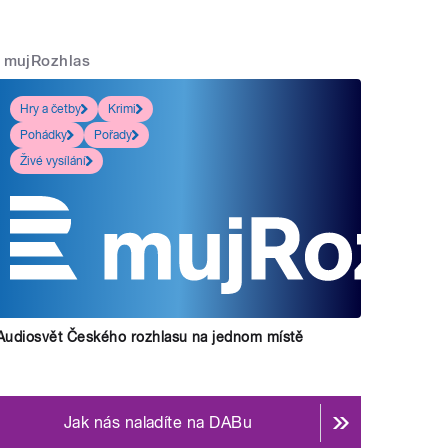
mujRozhlas
Hry a četby
Krimi
Pohádky
Pořady
Živé vysílání
Audiosvět Českého rozhlasu na jednom místě
Jak nás naladíte na DABu