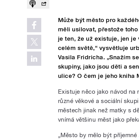
Může být město pro každého
měli usilovat, přestože to
je ten, že už existuje, jen 
celém světě,“ vysvětluje ur
Vasila Fridricha. „Snažím s
skupiny, jako jsou děti a se
ulice? O čem je jeho kniha
Existuje něco jako návod na 
různé věkové a sociální skup
městech jinak než matky s dě
vnímá většinu měst jako pře
„Město by mělo být příjemné