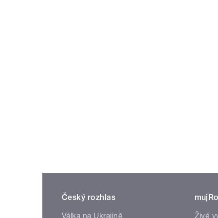
Český rozhlas
mujRo
Válka na Ukrajině
Živé v