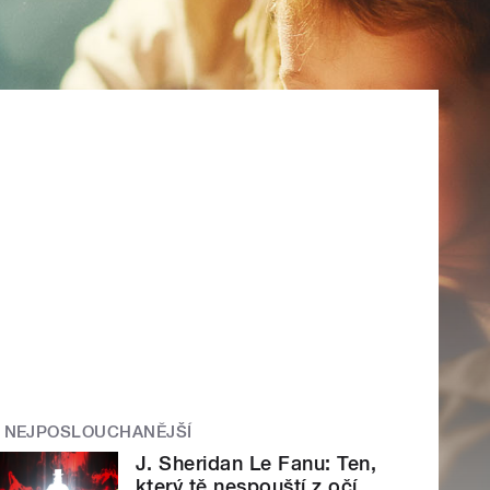
NEJPOSLOUCHANĚJŠÍ
J. Sheridan Le Fanu: Ten,
který tě nespouští z očí.