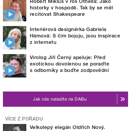
Robert Mikluš v roli Othella: Jako
historky v hospodě. Tak by se měl
recitovat Shakespeare
Interiérová designérka Gabriela
Hámová: S čím bojuju, jsou inspirace
z internetu
Virolog Jiří Černý apeluje: Před
exotickou dovolenou se poraďte
s odborníky a buďte zodpovědní
Jak nás naladíte na DABu
VÍCE Z POŘADU
Velkolepý elegán Oldřich Nový.