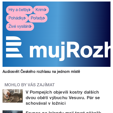
Hry a četby
Krimi
Pohádky
Pořady
Živé vysílání
Audiosvět Českého rozhlasu na jednom místě
MOHLO BY VÁS ZAJÍMAT
V Pompejích objevili kostry dalších
dvou obětí výbuchu Vesuvu. Pár se
schovával v ložnici
Erupce na Islandu mají trvat několik