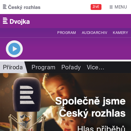
Přejít k hlavnímu obsahu
MENU
ŽIVĚ
PROGRAM
AUDIOARCHIV
KAMERY
Příroda
Program
Pořady
Více
…