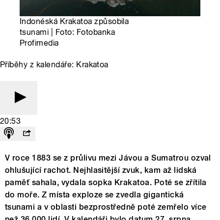
Indonéská Krakatoa způsobila
tsunami | Foto: Fotobanka
Profimedia
Příběhy z kalendáře: Krakatoa
20:53
V roce 1883 se z průlivu mezi Jávou a Sumatrou ozval
ohlušující rachot. Nejhlasitější zvuk, kam až lidská
paměť sahala, vydala sopka Krakatoa. Poté se zřítila
do moře. Z místa exploze se zvedla gigantická
tsunami a v oblasti bezprostředně poté zemřelo více
než 36 000 lidí. V kalendáři bylo datum 27. srpna.