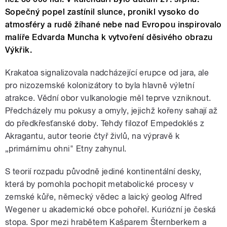
Sopečný popel zastínil slunce, pronikl vysoko do
atmosféry a rudě žíhané nebe nad Evropou inspirovalo
malíře Edvarda Muncha k vytvoření děsivého obrazu
Výkřik.
Krakatoa signalizovala nadcházející erupce od jara, ale
pro nizozemské kolonizátory to byla hlavně výletní
atrakce. Vědní obor vulkanologie měl teprve vzniknout.
Předcházely mu pokusy a omyly, jejichž kořeny sahají až
do předkřesťanské doby. Tehdy filozof Empedoklés z
Akragantu, autor teorie čtyř živlů, na výpravě k
„primárnímu ohni" Etny zahynul.
S teorií rozpadu původně jediné kontinentální desky,
která by pomohla pochopit metabolické procesy v
zemské kůře, německý vědec a laický geolog Alfred
Wegener u akademické obce pohořel. Kuriózní je česká
stopa. Spor mezi hrabětem Kašparem Šternberkem a