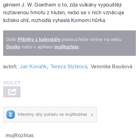
géniem J. W. Goethem o to, zda vulkány vypouštějí
roztavenou hmotu z hlubin, nebo se v nich vzněcuje
ložisko uhlí, rozhodla vyhaslá Komorní hůrka.
Další
Příběhy z kalendáře
poslouchejte online na webu
Dvojky
nebo v aplikaci
mujRozhlas
.
autoři:
Jan Kovařík
,
Tereza Stýblová
,
Veronika Boušová
Všechny díly pořadu na mujRozhlas
mujRozhlas