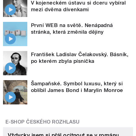
V kojeneckém ústavu si dceru vybíral
mezi dvěma dívenkami
První WEB na světě. Nenápadná
stránka, která změnila dějiny
František Ladislav Čelakovský. Básník,
po kterém zbyla písnička
Šampaňské. Symbol luxusu, který si
oblíbil James Bond i Marylin Monroe
E-SHOP ČESKÉHO ROZHLASU
Vždycky jsem si přál ocitnout se v románu