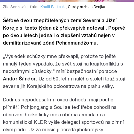
Zita Senková
|
foto:
Khalil Baalbaki
,
Český rozhlas Dvojka
Šéfové dvou znepřátelených zemí Severní a Jižní
Koreje si tento týden až překvapivě notovali. Poprvé
po dvou letech jednali o zlepšení vztahů nejen v
demilitarizované zóně Pchanmundžomu.
„Výsledek schůzky mne překvapil, protože to ještě
minulý týden vypadalo, že svět stojí na kraji konfliktu s
nedozírnými důsledky,“ míní bezpečnostní poradce
Andor Šándor
. Už od 50. let minulého století totiž stojí
sever a jih Korejského poloostrova na prahu války.
Dodnes nepodepsali mírovou dohodu, mají pouhé
příměří. Pchjongjang a Soul se teď třeba dohodli na
obnovení horké linky mezi oběma armádami a
komunistická KLDR vyšle delegaci sportovců na zimní
olympiádu. Už za měsíc ji pořádá jihokorejský