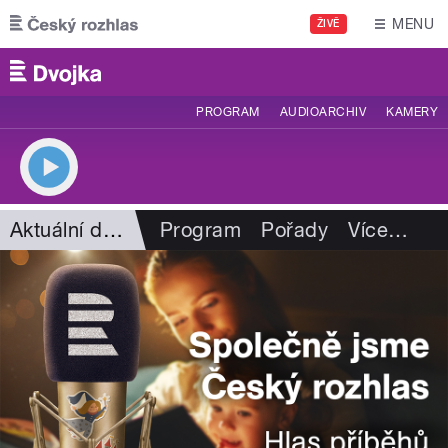
Přejít k hlavnímu obsahu
MENU
ŽIVĚ
PROGRAM
AUDIOARCHIV
KAMERY
Aktuální dění
Program
Pořady
Více
…