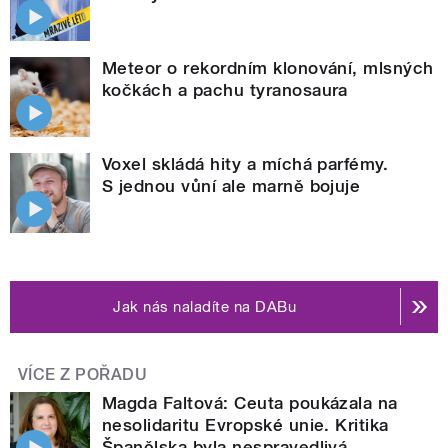
Meteor o rekordním klonování, mlsných
kočkách a pachu tyranosaura
Voxel skládá hity a míchá parfémy.
S jednou vůní ale marně bojuje
Jak nás naladíte na DABu
VÍCE Z POŘADU
Magda Faltová: Ceuta poukázala na
nesolidaritu Evropské unie. Kritika
Španělska byla nespravedlivá