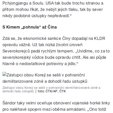
Pchjongjangu a Soulu. USA tak bude trochu stranou a
přitom mohou říkat, že nebýt jejich tlaku, tak by sever
nikdy podobné ústupky nepředvedl.“
S Kimem „pohnula“ až Čína
Zdá se, že ekonomické sankce Číny dopadají na KLDR
opravdu vážně. Už tak nízká životní úroveň
Severokorejců padá rychlým tempem. „Uvidíme, co za to
severokorejský vůdce bude opravdu chtít. Ale asi půjde
hlavně o nedostatkové potraviny a jídlo.“
Zástupci obou Korejí se sešli v pohraniční demilitarizované zóně a
dohodli řadu ústupků
|
foto:
ČTK/AP
,
ČTK
Šándor taky velmi oceňuje obnovení vojenské horké linky
pro naléhavé spojení mezi oběma armádami. „Ono totiž