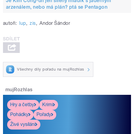
Je Kim Čong-un jen šílený mladík s jaderným
arzenálem, nebo má plán? ptá se Pentagon
autoři:
lup
,
zis
,
Andor Šándor
Všechny díly pořadu na mujRozhlas
mujRozhlas
Hry a četby
Krimi
Pohádky
Pořady
Živé vysílání