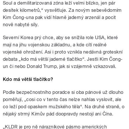
Soul a demilitarizovaná zóna leží velmi blízko, jen pár
desítek kilometrů,“ vysvětluje. Za novým sebevědomím
Kim Čong-una pak vidí hlavně jaderný arzenál a pocit
nově nabyté síly.
Severní Korea prý chce, aby se snížila role USA, které
mají na jihu vojenskou základnu, a kde cítí reálné
vojenské ohrožení. Asi i proto vznikla nedávná groteskní
debata „kdo má větší jaderné tlačítko“. Jestli Kim Čong-
un či nebo Donald Trump, jak si vzájemně vzkazovali.
Kdo má větší tlačítko?
Podle bezpečnostního poradce si oba pánové už dlouho
poměřují, „cosi co v tento čas nelze nahlas vyslovit, ale
co leží pod opaskem mužského těla“. Na druhé straně, o
nějaký strmý Kimův pád doopravdy nestojí ani Čína.
„KLDR je pro ně nárazníkové pásmo amerických