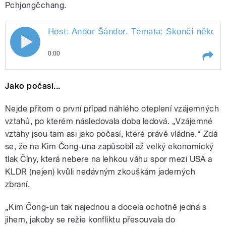
Pchjongčchang.
Host: Andor Šándor. Témata: Skončí někdy v
0:00
Play /
Senková.
Host: Andor Šándor. Témata:
Jako počasí...
Skončí někdy válečné konflikty
na Blízkém východě? Proč je
czexit (czechexit) obrovský
Nejde přitom o první případ náhlého oteplení vzájemných
nesmysl? Co je za nečekaným
vztahů, po kterém následovala doba ledová. „Vzájemné
obratem postojů severní a jižní
vztahy jsou tam asi jako počasí, které právě vládne.“ Zdá
Korei? Tři roky po popravě v
časopisu Charlie Hebdo.
se, že na Kim Čong-una zapůsobil až velký ekonomický
Moderuje Zita
tlak Číny, která nebere na lehkou váhu spor mezi USA a
KLDR (nejen) kvůli nedávným zkouškám jaderných
pause
zbraní.
„Kim Čong-un tak najednou a docela ochotně jedná s
jihem, jakoby se režie konfliktu přesouvala do