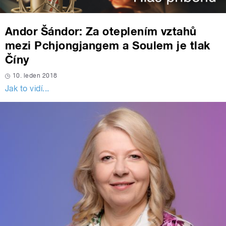
Andor Šándor: Za oteplením vztahů
mezi Pchjongjangem a Soulem je tlak
Číny
10. leden 2018
Jak to vidí...