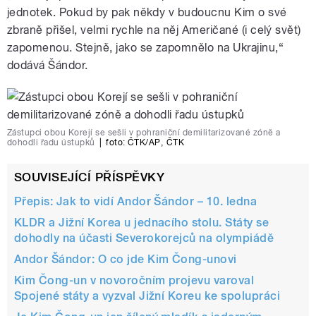
jednotek. Pokud by pak někdy v budoucnu Kim o své
zbraně přišel, velmi rychle na něj Američané (i celý svět)
zapomenou. Stejně, jako se zapomnělo na Ukrajinu,“
dodává Šándor.
Zástupci obou Korejí se sešli v pohraniční demilitarizované zóně a
dohodli řadu ústupků
|
foto:
ČTK/AP
,
ČTK
SOUVISEJÍCÍ PŘÍSPĚVKY
Přepis: Jak to vidí Andor Šándor – 10. ledna
KLDR a Jižní Korea u jednacího stolu. Státy se
dohodly na účasti Severokorejců na olympiádě
Andor Šándor: O co jde Kim Čong-unovi
Kim Čong-un v novoročním projevu varoval
Spojené státy a vyzval Jižní Koreu ke spolupráci