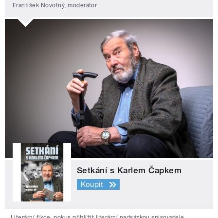
František Novotný, moderátor
Setkání s Karlem Čapkem
Koupit
Literární fikce, pokus přiblížit literární nadsázkou spisovatele,