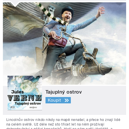
Tajuplný ostrov
Koupit
Lincolnův ostrov nikdo nikdy na mapě nenašel, a přece ho znají lidé
na celém světě. Už déle než sto třicet let na něm prožívají
dobrodružství s pěticí trosečníků, kteří na něm našli útočiště, a