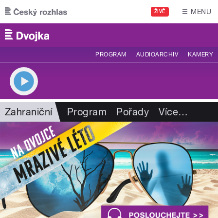
Přejít k hlavnímu obsahu
MENU
ŽIVĚ
PROGRAM
AUDIOARCHIV
KAMERY
Zahraniční
Program
Pořady
Více
…