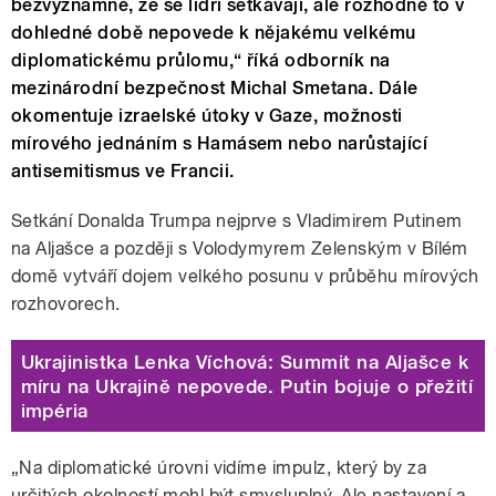
bezvýznamné, že se lídři setkávají, ale rozhodně to v
dohledné době nepovede k nějakému velkému
diplomatickému průlomu,“ říká odborník na
mezinárodní bezpečnost Michal Smetana. Dále
okomentuje izraelské útoky v Gaze, možnosti
mírového jednáním s Hamásem nebo narůstající
antisemitismus ve Francii.
Setkání Donalda Trumpa nejprve s Vladimirem Putinem
na Aljašce a později s Volodymyrem Zelenským v Bílém
domě vytváří dojem velkého posunu v průběhu mírových
rozhovorech.
Ukrajinistka Lenka Víchová: Summit na Aljašce k
míru na Ukrajině nepovede. Putin bojuje o přežití
impéria
„Na diplomatické úrovni vidíme impulz, který by za
určitých okolností mohl být smysluplný. Ale nastavení a