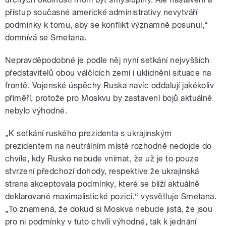
přístup současné americké administrativy nevytváří
podmínky k tomu, aby se konflikt významně posunul,“
domnívá se Smetana.
Nepravděpodobné je podle něj nyní setkání nejvyšších
představitelů obou válčících zemí i uklidnění situace na
frontě. Vojenské úspěchy Ruska navíc oddalují jakékoliv
příměří, protože pro Moskvu by zastavení bojů aktuálně
nebylo výhodné.
„K setkání ruského prezidenta s ukrajinským
prezidentem na neutrálním místě rozhodně nedojde do
chvíle, kdy Rusko nebude vnímat, že už je to pouze
stvrzení předchozí dohody, respektive že ukrajinská
strana akceptovala podmínky, které se blíží aktuálně
deklarované maximalistické pozici,“ vysvětluje Smetana.
„To znamená, že dokud si Moskva nebude jistá, že jsou
pro ni podmínky v tuto chvíli výhodné, tak k jednání