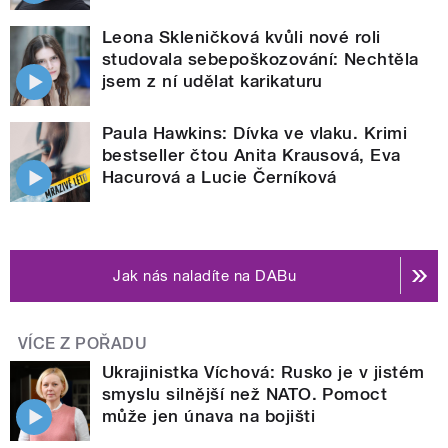
Leona Skleničková kvůli nové roli
studovala sebepoškozování: Nechtěla
jsem z ní udělat karikaturu
Paula Hawkins: Dívka ve vlaku. Krimi
bestseller čtou Anita Krausová, Eva
Hacurová a Lucie Černíková
Jak nás naladíte na DABu
VÍCE Z POŘADU
Ukrajinistka Víchová: Rusko je v jistém
smyslu silnější než NATO. Pomoct
může jen únava na bojišti