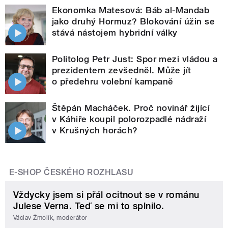
Ekonomka Matesová: Báb al-Mandab
jako druhý Hormuz? Blokování úžin se
stává nástojem hybridní války
Politolog Petr Just: Spor mezi vládou a
prezidentem zevšedněl. Může jít
o předehru volební kampaně
Štěpán Macháček. Proč novinář žijící
v Káhiře koupil polorozpadlé nádraží
v Krušných horách?
E-SHOP ČESKÉHO ROZHLASU
Vždycky jsem si přál ocitnout se v románu
Julese Verna. Teď se mi to splnilo.
Václav Žmolík, moderátor