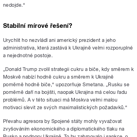
nedojde.“
Stabilní mírové řešení?
Urychlit ho nezvládl ani americký prezident a jeho
administrativa, která zastává k Ukrajině velmi rozporuplné
a nejednotné postoje.
„Donald Trump zvolil strategii cukru a biče, kdy směrem k
Moskvě nabízí hodně cukru a směrem k Ukrajině
poměrně hodně biče,“ upozorňuje Smetana. „Rusku se
poměrně daří na bojišti, naopak Ukrajina má celou řadu
problémů. A v této situaci má Moskva velmi malou
motivaci slevit ze svých maximalistických požadavků.“
Převahu agresora by Spojené státy mohly vyvažovat
zvyšováním ekonomického a diplomatického tlaku na
Rusko a podpory Ukrajině. To by zahrnovalo i sankce, o