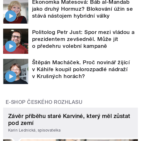
Ekonomka Matesová: Báb al-Mandab
jako druhý Hormuz? Blokování úžin se
stává nástojem hybridní války
Politolog Petr Just: Spor mezi vládou a
prezidentem zevšedněl. Může jít
o předehru volební kampaně
Štěpán Macháček. Proč novinář žijící
v Káhiře koupil polorozpadlé nádraží
v Krušných horách?
E-SHOP ČESKÉHO ROZHLASU
Závěr příběhu staré Karviné, který měl zůstat
pod zemí
Karin Lednická, spisovatelka