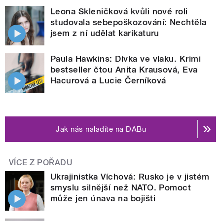
Leona Skleničková kvůli nové roli
studovala sebepoškozování: Nechtěla
jsem z ní udělat karikaturu
Paula Hawkins: Dívka ve vlaku. Krimi
bestseller čtou Anita Krausová, Eva
Hacurová a Lucie Černíková
Jak nás naladíte na DABu
VÍCE Z POŘADU
Ukrajinistka Víchová: Rusko je v jistém
smyslu silnější než NATO. Pomoct
může jen únava na bojišti