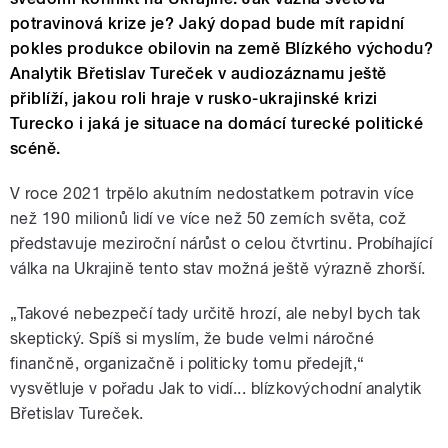
potravinová krize je? Jaký dopad bude mít rapidní
pokles produkce obilovin na země Blízkého východu?
Analytik Břetislav Tureček v audiozáznamu ještě
přiblíží, jakou roli hraje v rusko-ukrajinské krizi
Turecko i jaká je situace na domácí turecké politické
scéně.
V roce 2021 trpělo akutním nedostatkem potravin více
než 190 milionů lidí ve více než 50 zemích světa, což
představuje meziroční nárůst o celou čtvrtinu. Probíhající
válka na Ukrajině tento stav možná ještě výrazně zhorší.
„Takové nebezpečí tady určitě hrozí, ale nebyl bych tak
skeptický. Spíš si myslím, že bude velmi náročné
finančně, organizačně i politicky tomu předejít,“
vysvětluje v pořadu Jak to vidí... blízkovýchodní analytik
Břetislav Tureček.