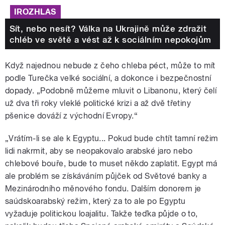
IROZHLAS
Sít, nebo nesít? Válka na Ukrajině může zdražit
chléb ve světě a vést až k sociálním nepokojům
Když najednou nebude z čeho chleba péct, může to mít
podle Turečka velké sociální, a dokonce i bezpečnostní
dopady. „Podobně můžeme mluvit o Libanonu, který čelí
už dva tři roky vleklé politické krizi a až dvě třetiny
pšenice dováží z východní Evropy.“
„Vrátím-li se ale k Egyptu... Pokud bude chtít tamní režim
lidi nakrmit, aby se neopakovalo arabské jaro nebo
chlebové bouře, bude to muset někdo zaplatit. Egypt má
ale problém se získáváním půjček od Světové banky a
Mezinárodního měnového fondu. Dalším donorem je
saúdskoarabský režim, který za to ale po Egyptu
vyžaduje politickou loajalitu. Takže teďka půjde o to,