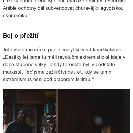
nakolik budou třeba Spojené arabské emiráty a Saúdská
Arábie ochotny dál subvencovat churavějící egyptskou
ekonomiku.“
Boj o přežití
Toto všechno může podle analytika vést k radikalizaci.
„Desítky let jsme tu měli revoluční extremistické ideje v
době studené války. Tehdy teroristé byli v podstatě
marxisté. Teď jsme zažili čtyřicet let, kdy se tamní
extremismus nesl pod praporem islámu.“