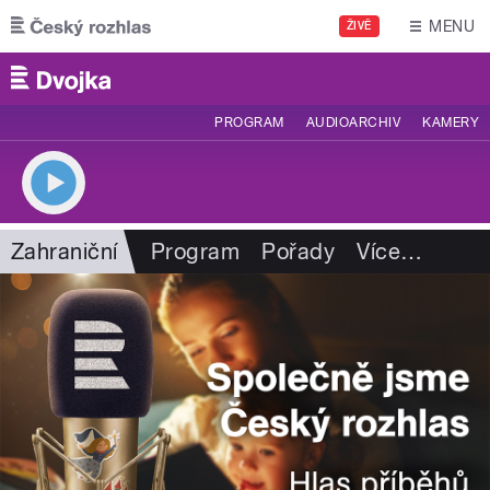
Přejít k hlavnímu obsahu
MENU
ŽIVĚ
PROGRAM
AUDIOARCHIV
KAMERY
Zahraniční
Program
Pořady
Více
…