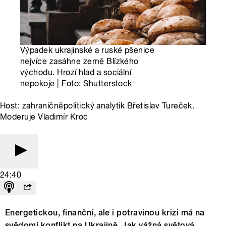
Výpadek ukrajinské a ruské pšenice
nejvíce zasáhne země Blízkého
východu. Hrozí hlad a sociální
nepokoje | Foto: Shutterstock
Host: zahraničněpolitický analytik Břetislav Tureček.
Moderuje Vladimír Kroc
24:40
Energetickou, finanční, ale i potravinou krizi má na
svědomí konflikt na Ukrajině. Jak vážná světová