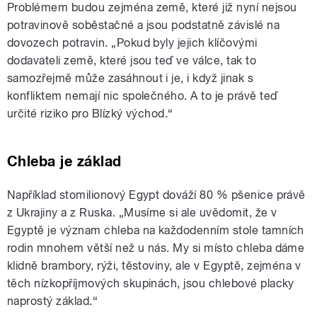
Problémem budou zejména země, které již nyní nejsou
potravinově soběstačné a jsou podstatně závislé na
dovozech potravin. „Pokud byly jejich klíčovými
dodavateli země, které jsou teď ve válce, tak to
samozřejmě může zasáhnout i je, i když jinak s
konfliktem nemají nic společného. A to je právě teď
určité riziko pro Blízký východ.“
Chleba je základ
Například stomilionový Egypt dováží 80 % pšenice právě
z Ukrajiny a z Ruska. „Musíme si ale uvědomit, že v
Egyptě je význam chleba na každodenním stole tamních
rodin mnohem větší než u nás. My si místo chleba dáme
klidně brambory, rýži, těstoviny, ale v Egyptě, zejména v
těch nízkopříjmových skupinách, jsou chlebové placky
naprostý základ.“