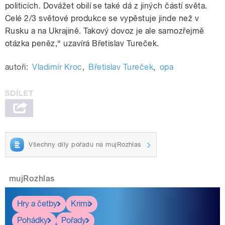
politicích. Dovážet obilí se také dá z jiných částí světa.
Celé 2/3 světové produkce se vypěstuje jinde než v
Rusku a na Ukrajině. Takový dovoz je ale samozřejmě
otázka peněz,“ uzavírá Břetislav Tureček.
autoři:
Vladimír Kroc
,
Břetislav Tureček
,
opa
Všechny díly pořadu na mujRozhlas
mujRozhlas
Hry a četby
Krimi
Pohádky
Pořady