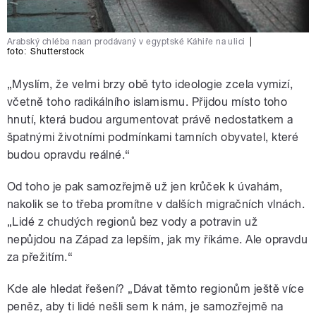
Arabský chléba naan prodávaný v egyptské Káhiře na ulici
|
foto:
Shutterstock
„Myslím, že velmi brzy obě tyto ideologie zcela vymizí,
včetně toho radikálního islamismu. Přijdou místo toho
hnutí, která budou argumentovat právě nedostatkem a
špatnými životními podmínkami tamních obyvatel, které
budou opravdu reálné.“
Od toho je pak samozřejmě už jen krůček k úvahám,
nakolik se to třeba promítne v dalších migračních vlnách.
„
Lidé z chudých regionů bez vody a potravin už
nepůjdou na Západ za lepším, jak my říkáme. Ale opravdu
za přežitím.“
Kde ale hledat řešení? „Dávat těmto regionům ještě více
peněz, aby ti lidé nešli sem k nám, je samozřejmě na