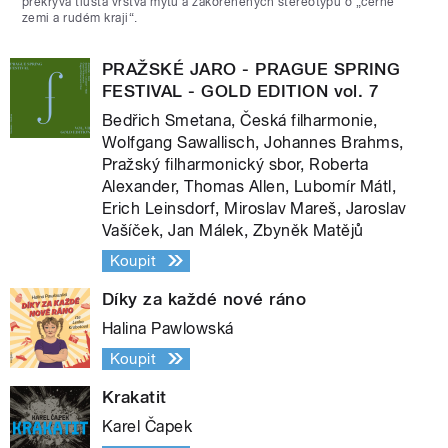
překrývá tlustá vrstva mýtů a zakořeněných stereotypů o „černé
zemi a rudém kraji“.
PRAŽSKÉ JARO - PRAGUE SPRING
FESTIVAL - GOLD EDITION vol. 7
Bedřich Smetana, Česká filharmonie,
Wolfgang Sawallisch, Johannes Brahms,
Pražský filharmonický sbor, Roberta
Alexander, Thomas Allen, Lubomír Mátl,
Erich Leinsdorf, Miroslav Mareš, Jaroslav
Vašíček, Jan Málek, Zbyněk Matějů
Koupit
Díky za každé nové ráno
Halina Pawlowská
Koupit
Krakatit
Karel Čapek