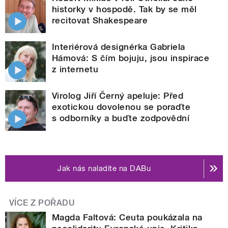
historky v hospodě. Tak by se měl
recitovat Shakespeare
Interiérová designérka Gabriela
Hámová: S čím bojuju, jsou inspirace
z internetu
Virolog Jiří Černý apeluje: Před
exotickou dovolenou se poraďte
s odborníky a buďte zodpovědní
Jak nás naladíte na DABu
VÍCE Z POŘADU
Magda Faltová: Ceuta poukázala na