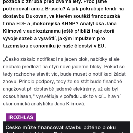
požádalo zhruba před dvěma lety. Proč jsme
potřebovali ano z Bruselu? A jak pokračuje tendr na
dostavbu Dukovan, ve kterém soutěží francouzská
firma EDF a jihokorejská KHNP? Analytička Jana
Klímová v audiozáznamu ještě přiblíží trajektorii
vývoje sazeb a vysvětlí, jakým impulzem pro
tuzemskou ekonomiku je naše členství v EU.
„Česko získalo notifikaci na jeden blok, nabídky si ale
nechalo předložit na čtyři nové jaderné bloky. Pokud se
tedy rozhodne stavět víc, bude muset o notifikaci žádat
znovu. Princip podpory, tedy že se stát bude finančně
angažovat při dostavbě jaderné elektrárny, už ale byl
odsouhlasen,“ vysvětluje v pořadu Jak to vidí... hlavní
ekonomická analytička Jana Klímová.
IROZHLAS
Česko může financovat stavbu pátého bloku