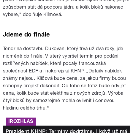
způsobem stát dá podporu jádru a kolik bloků nakonec
vybere,“ doplňuje Klímová.
Jdeme do finále
Tendr na dostavbu Dukovan, který trvá už dva roky, jde
nicméně do finále. V úterý vypršel termín pro podání
rozšířených nabídek, které podaly francouzská
společnost EDF a jihokorejská KHNP. „Detaily nabídek
známy nejsou. Klíčová bude cena, za jakou firmy budou
schopny projekt dokončit. Od toho se totiž bude odvíjet
cena, kolik bude stát elektřina z nových zdrojů. Výroba
čtyř bloků by samozřejmě mohla ovlivnit i cenovou
hladinu celého trhu.“
IROZHLAS
Prezident KHNP: Termíny dodržíme, i když už má