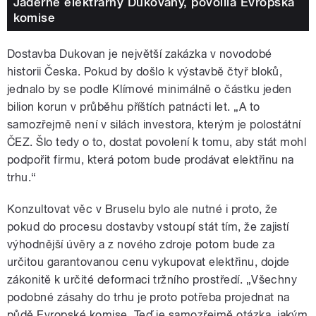
Jaderné elektrárny Dukovany, povolila Evropská
komise
Dostavba Dukovan je největší zakázka v novodobé
historii Česka. Pokud by došlo k výstavbě čtyř bloků,
jednalo by se podle Klímové minimálně o částku jeden
bilion korun v průběhu příštích patnácti let. „A to
samozřejmě není v silách investora, kterým je polostátní
ČEZ. Šlo tedy o to, dostat povolení k tomu, aby stát mohl
podpořit firmu, která potom bude prodávat elektřinu na
trhu.“
Konzultovat věc v Bruselu bylo ale nutné i proto, že
pokud do procesu dostavby vstoupí stát tím, že zajistí
výhodnější úvěry a z nového zdroje potom bude za
určitou garantovanou cenu vykupovat elektřinu, dojde
zákonitě k určité deformaci tržního prostředí. „Všechny
podobné zásahy do trhu je proto potřeba projednat na
půdě Evropské komise. Teď je samozřejmě otázka, jakým