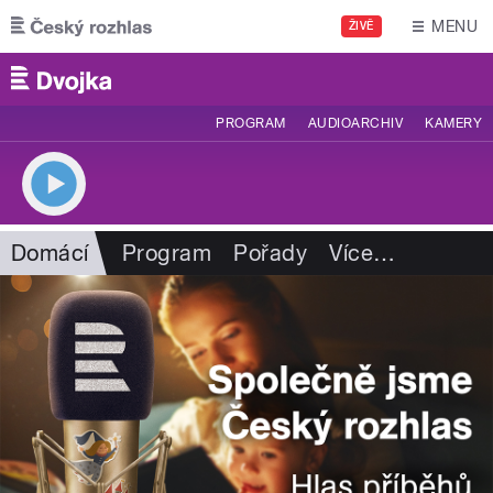
Přejít k hlavnímu obsahu
MENU
ŽIVĚ
PROGRAM
AUDIOARCHIV
KAMERY
Domácí
Program
Pořady
Více
…