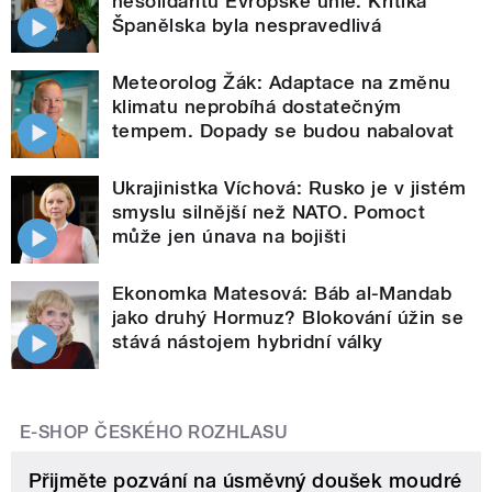
nesolidaritu Evropské unie. Kritika
Španělska byla nespravedlivá
Meteorolog Žák: Adaptace na změnu
klimatu neprobíhá dostatečným
tempem. Dopady se budou nabalovat
Ukrajinistka Víchová: Rusko je v jistém
smyslu silnější než NATO. Pomoct
může jen únava na bojišti
Ekonomka Matesová: Báb al-Mandab
jako druhý Hormuz? Blokování úžin se
stává nástojem hybridní války
E-SHOP ČESKÉHO ROZHLASU
Přijměte pozvání na úsměvný doušek moudré