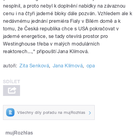
nesplnil, a proto nebyl k
doplnění nabídky na závaznou
cenu i na čtyři jaderné bloky dále pozván. Vzhledem ale k
nedávnému jednání premiéra Fialy v Bílém domě a k
tomu, že Česká republika chce s USA pokračovat v
jaderné energetice, se tady otevírá prostor pro
Westinghouse třeba v malých modulárních
reaktorech...,“ připouští Jana Klímová.
autoři:
Zita Senková
,
Jana Klímová
,
opa
Všechny díly pořadu na mujRozhlas
mujRozhlas