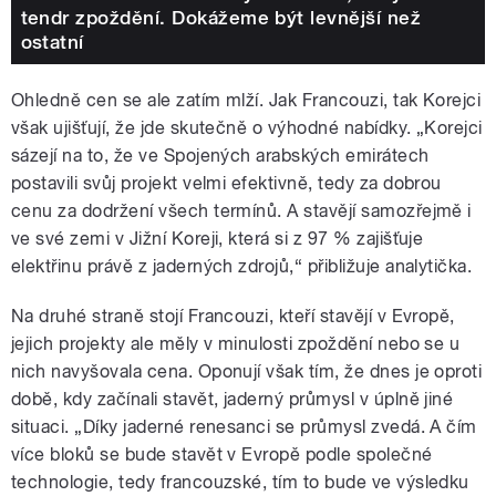
tendr zpoždění. Dokážeme být levnější než
ostatní
Ohledně cen se ale zatím mlží. Jak Francouzi, tak Korejci
však ujišťují, že jde skutečně o výhodné nabídky. „Korejci
sázejí na to, že ve Spojených arabských emirátech
postavili svůj projekt velmi efektivně, tedy za dobrou
cenu za dodržení všech termínů. A stavějí samozřejmě i
ve své zemi v Jižní Koreji, která si z 97 % zajišťuje
elektřinu právě z jaderných zdrojů,“ přibližuje analytička.
Na druhé straně stojí Francouzi, kteří stavějí v Evropě,
jejich projekty ale měly v minulosti zpoždění nebo se u
nich navyšovala cena. Oponují však tím, že dnes je oproti
době, kdy začínali stavět, jaderný průmysl v úplně jiné
situaci. „Díky jaderné renesanci se průmysl zvedá. A čím
více bloků se bude stavět v Evropě podle společné
technologie, tedy francouzské, tím to bude ve výsledku