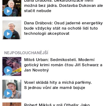
Dana Drábová: Dekarbonizace není
možná bez jádra. Dostavba Dukovan ale
stačit nebude
Dana Drábová: Osud jaderné energetiky
bude vždycky stát na ochotě lidí tuto
technologii akceptovat
NEJPOSLOUCHANĚJŠÍ
Miloš Urban: Sedmikostelí. Moderní
gotický krimi román čtou Jiří Schwarz a
Jan Novotný
Voxel skládá hity a míchá parfémy.
S jednou vůní ale marně bojuje
Robert Mikluš v roli Othella: Jako