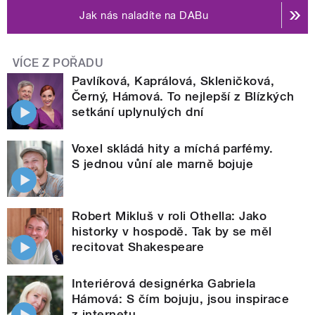
Jak nás naladíte na DABu
VÍCE Z POŘADU
Pavlíková, Kaprálová, Skleničková,
Černý, Hámová. To nejlepší z Blízkých
setkání uplynulých dní
Voxel skládá hity a míchá parfémy.
S jednou vůní ale marně bojuje
Robert Mikluš v roli Othella: Jako
historky v hospodě. Tak by se měl
recitovat Shakespeare
Interiérová designérka Gabriela
Hámová: S čím bojuju, jsou inspirace
z internetu