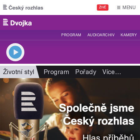
Přejít k hlavnímu obsahu
MENU
ŽIVĚ
PROGRAM
AUDIOARCHIV
KAMERY
Životní styl
Program
Pořady
Více
…