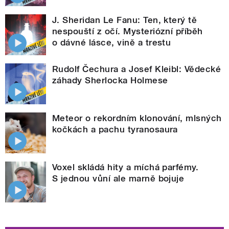
J. Sheridan Le Fanu: Ten, který tě
nespouští z očí. Mysteriózní příběh
o dávné lásce, vině a trestu
Rudolf Čechura a Josef Kleibl: Vědecké
záhady Sherlocka Holmese
Meteor o rekordním klonování, mlsných
kočkách a pachu tyranosaura
Voxel skládá hity a míchá parfémy.
S jednou vůní ale marně bojuje