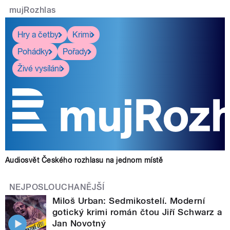
mujRozhlas
Hry a četby
Krimi
Pohádky
Pořady
Živé vysílání
Audiosvět Českého rozhlasu na jednom místě
NEJPOSLOUCHANĚJŠÍ
Miloš Urban: Sedmikostelí. Moderní
gotický krimi román čtou Jiří Schwarz a
Jan Novotný