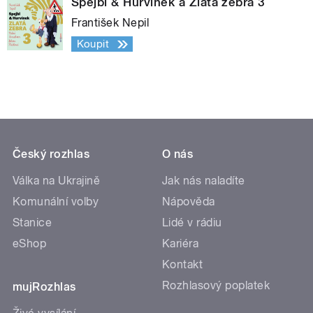
Spejbl & Hurvínek a Zlatá zebra 3
František Nepil
Koupit
Český rozhlas
O nás
Válka na Ukrajině
Jak nás naladíte
Komunální volby
Nápověda
Stanice
Lidé v rádiu
eShop
Kariéra
Kontakt
Rozhlasový poplatek
mujRozhlas