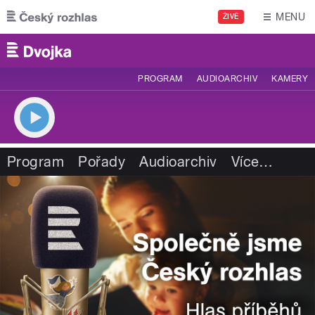
Přejít k hlavnímu obsahu
MENU
ŽIVĚ
PROGRAM
AUDIOARCHIV
KAMERY
Program
Pořady
Audioarchiv
Více
…