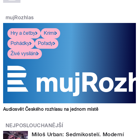
mujRozhlas
Hry a četby
Krimi
Pohádky
Pořady
Živé vysílání
Audiosvět Českého rozhlasu na jednom místě
NEJPOSLOUCHANĚJŠÍ
Miloš Urban: Sedmikostelí. Moderní