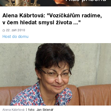
Alena Kábrtová: "Vozíčkářům radíme,
v čem hledat smysl života ..."
22. září 2010
Host do domu
Alena Kábrtová
|
foto:
Jan Sklenář