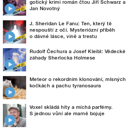
gotický krimi román čtou Jiří Schwarz a
Jan Novotný
J. Sheridan Le Fanu: Ten, který tě
nespouští z očí. Mysteriózní příběh
o dávné lásce, vině a trestu
Rudolf Čechura a Josef Kleibl: Vědecké
záhady Sherlocka Holmese
Meteor o rekordním klonování, mlsných
kočkách a pachu tyranosaura
Voxel skládá hity a míchá parfémy.
S jednou vůní ale marně bojuje