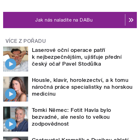
Jak nás naladíte na DABu
VÍCE Z POŘADU
Laserové oční operace patří
k nejbezpečnějším, ujišťuje přední
český očař Pavel Stodůlka
Housle, klavír, horolezectví, a k tomu
náročná práce specialistky na horskou
medicínu
Tomki Němec: Fotit Havla bylo
bezvadné, ale neslo to velkou
zodpovědnost
Cestovatel Kramařík s Dvojkou obletí