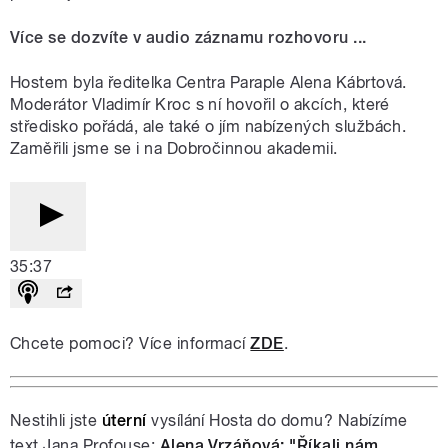
Více se dozvíte v audio záznamu rozhovoru ...
Hostem byla ředitelka Centra Paraple Alena Kábrtová.
Moderátor Vladimír Kroc s ní hovořil o akcích, které
středisko pořádá, ale také o jím nabízených službách.
Zaměřili jsme se i na Dobročinnou akademii.
35:37
Chcete pomoci? Více informací
ZDE
.
Nestihli jste
úterní
vysílání Hosta do domu? Nabízíme
text Jana Profouse:
Alena Vrzáňová: "Říkali nám