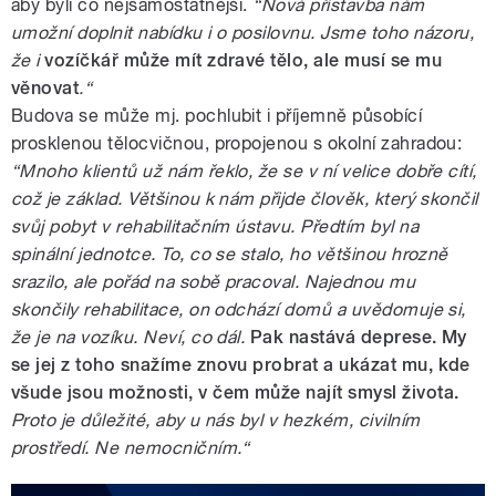
aby byli co nejsamostatnější.
“Nová přístavba nám
umožní doplnit nabídku i o posilovnu. Jsme toho názoru,
že i
vozíčkář může mít zdravé tělo, ale musí se mu
věnovat
.“
Budova se může mj. pochlubit i příjemně působící
prosklenou tělocvičnou, propojenou s okolní zahradou:
“Mnoho klientů už nám řeklo, že se v ní velice dobře cítí,
což je základ. Většinou k nám přijde člověk, který skončil
svůj pobyt v rehabilitačním ústavu. Předtím byl na
spinální jednotce. To, co se stalo, ho většinou hrozně
srazilo, ale pořád na sobě pracoval. Najednou mu
skončily rehabilitace, on odchází domů a uvědomuje si,
že je na vozíku. Neví, co dál.
Pak nastává deprese. My
se jej z toho snažíme znovu probrat a ukázat mu, kde
všude jsou možnosti, v čem může najít smysl života.
Proto je důležité, aby u nás byl v hezkém, civilním
prostředí. Ne nemocničním.“