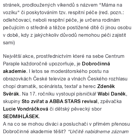
stránek, prodloužených víkendů s názvem “Máma na
vozíku“ či poskytováním tzv. respitní péče (red. pozn.:
odlehčovací, neboli respitní péče, je určena rodinám
pečujícím o středně a těžce postižené dítě či jinou osobu
v době, kdy z jakýchkoliv důvodů nemohou péči zajistit
sami)
Největší akce, prostřednictvím které na sebe Centrum
Paraple každoročně upozorňuje, je
Dobročinná
akademie
. I letos se moderátorského postu na
obrazovkách České televize a vlnách Českého rozhlasu
chopí dramatik, scénárista, textař a herec
Zdeněk
Svěrák
. Na 17. ročníku vystoupí písničkář
Wabi Daněk
,
skupiny
Sto zvířat a ABBA STARS revival
, zpěvačka
Lucie Vondráčková
či dětský pěvecký sbor
SEDMIHLÁSEK
.
A na co se mohou diváci a posluchači v přímém přenosu
Dobročinné akademie těšit?
“Určitě nabídneme záznam