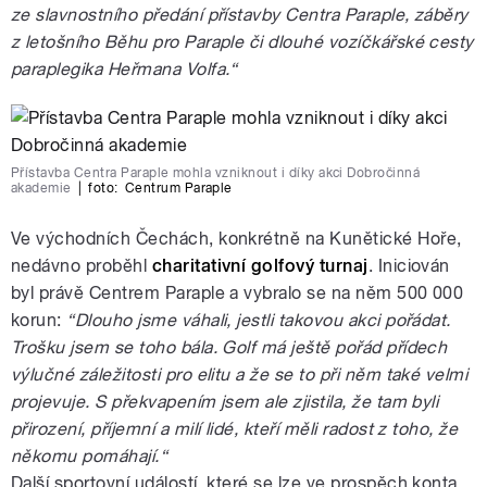
ze slavnostního předání přístavby Centra Paraple, záběry
z letošního Běhu pro Paraple či dlouhé vozíčkářské cesty
paraplegika Heřmana Volfa.“
Přístavba Centra Paraple mohla vzniknout i díky akci Dobročinná
akademie
|
foto:
Centrum Paraple
Ve východních Čechách, konkrétně na Kunětické Hoře,
nedávno proběhl
charitativní golfový turnaj
. Iniciován
byl právě Centrem Paraple a vybralo se na něm 500 000
korun:
“Dlouho jsme váhali, jestli takovou akci pořádat.
Trošku jsem se toho bála. Golf má ještě pořád přídech
výlučné záležitosti pro elitu a že se to při něm také velmi
projevuje. S překvapením jsem ale zjistila, že tam byli
přirození, příjemní a milí lidé, kteří měli radost z toho, že
někomu pomáhají.“
Další sportovní událostí, které se lze ve prospěch konta