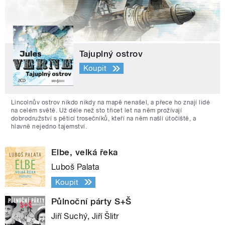
Tajuplný ostrov
Koupit
Lincolnův ostrov nikdo nikdy na mapě nenašel, a přece ho znají lidé
na celém světě. Už déle než sto třicet let na něm prožívají
dobrodružství s pěticí trosečníků, kteří na něm našli útočiště, a
hlavně nejedno tajemství.
Elbe, velká řeka
Luboš Palata
Koupit
Půlnoční párty S+Š
Jiří Suchý, Jiří Šlitr