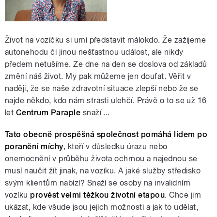
Život na vozíčku si umí představit málokdo. Že zažijeme
autonehodu či jinou nešťastnou událost, ale nikdy
předem netušíme. Ze dne na den se doslova od základů
změní náš život. My pak můžeme jen doufat. Věřit v
naději, že se naše zdravotní situace zlepší nebo že se
najde někdo, kdo nám strasti ulehčí. Právě o to se už 16
let
Centrum Paraple
snaží ...
Tato obecně prospěšná společnost pomáhá lidem po
poranění míchy
, kteří v důsledku úrazu nebo
onemocnění v průběhu života ochrnou a najednou se
musí naučit žít jinak, na vozíku. A jaké služby středisko
svým klientům nabízí? Snaží se osoby na invalidním
vozíku
provést velmi těžkou životní etapou
. Chce jim
ukázat, kde všude jsou jejich možnosti a jak to udělat,