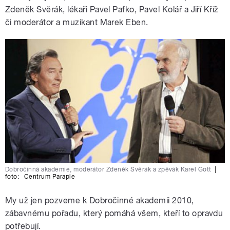
Zdeněk Svěrák, lékaři Pavel Pafko, Pavel Kolář a Jiří Kříž
či moderátor a muzikant Marek Eben.
Dobročinná akademie, moderátor Zdeněk Svěrák a zpěvák Karel Gott
|
foto:
Centrum Paraple
My už jen pozveme k Dobročinné akademii 2010,
zábavnému pořadu, který pomáhá všem, kteří to opravdu
potřebují.