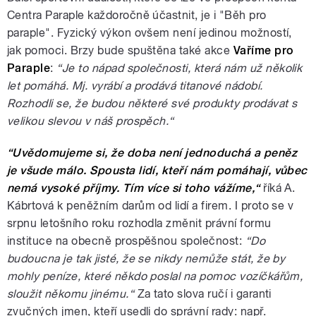
Centra Paraple každoročně účastnit, je i "Běh pro
paraple". Fyzický výkon ovšem není jedinou možností,
jak pomoci. Brzy bude spuštěna také akce
Vaříme pro
Paraple
:
“Je to nápad společnosti, která nám už několik
let pomáhá. Mj. vyrábí a prodává titanové nádobí.
Rozhodli se, že budou některé své produkty prodávat s
velikou slevou v náš prospěch.“
“Uvědomujeme si, že doba není jednoduchá a peněz
je všude málo. Spousta lidí, kteří nám pomáhají, vůbec
nemá vysoké příjmy. Tím více si toho vážíme,“
říká A.
Kábrtová k peněžním darům od lidí a firem. I proto se v
srpnu letošního roku rozhodla změnit právní formu
instituce na obecně prospěšnou společnost:
“Do
budoucna je tak jisté, že se nikdy nemůže stát, že by
mohly peníze, které někdo poslal na pomoc vozíčkářům,
sloužit někomu jinému.“
Za tato slova ručí i garanti
zvučných jmen, kteří usedli do správní rady: např.