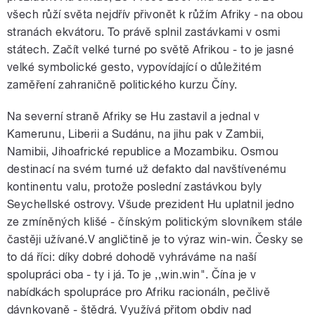
všech růží světa nejdřív přivonět k růžím Afriky - na obou
pause
stranách ekvátoru. To právě splnil zastávkami v osmi
státech. Začít velké turné po světě Afrikou - to je jasné
velké symbolické gesto, vypovídající o důležitém
zaměření zahraničně politického kurzu Číny.
Na severní straně Afriky se Hu zastavil a jednal v
Kamerunu, Liberii a Sudánu, na jihu pak v Zambii,
Namibii, Jihoafrické republice a Mozambiku. Osmou
destinací na svém turné už defakto dal navštívenému
kontinentu valu, protože poslední zastávkou byly
Seychellské ostrovy. Všude prezident Hu uplatnil jedno
ze zmíněných klišé - čínským politickým slovníkem stále
častěji užívané.V angličtině je to výraz win-win. Česky se
to dá říci: díky dobré dohodě vyhráváme na naší
spolupráci oba - ty i já. To je ,,win.win". Čína je v
nabídkách spolupráce pro Afriku racionáln, pečlivě
dávnkovaně - štědrá. Využívá přitom obdiv nad