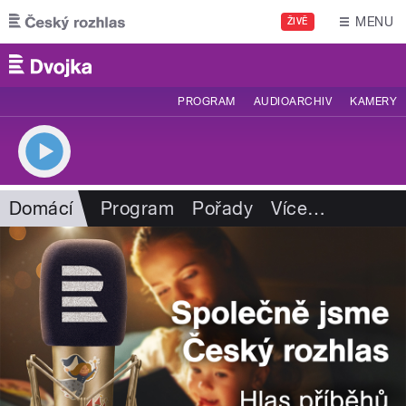
Přejít k hlavnímu obsahu
MENU
ŽIVĚ
PROGRAM
AUDIOARCHIV
KAMERY
Domácí
Program
Pořady
Více
…