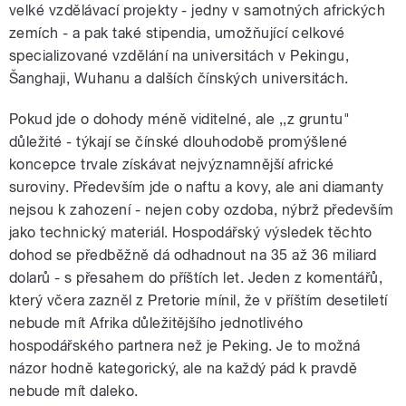
velké vzdělávací projekty - jedny v samotných afrických
zemích - a pak také stipendia, umožňující celkové
specializované vzdělání na universitách v Pekingu,
Šanghaji, Wuhanu a dalších čínských universitách.
Pokud jde o dohody méně viditelné, ale ,,z gruntu"
důležité - týkají se čínské dlouhodobě promýšlené
koncepce trvale získávat nejvýznamnější africké
suroviny. Především jde o naftu a kovy, ale ani diamanty
nejsou k zahození - nejen coby ozdoba, nýbrž především
jako technický materiál. Hospodářský výsledek těchto
dohod se předběžně dá odhadnout na 35 až 36 miliard
dolarů - s přesahem do příštích let. Jeden z komentářů,
který včera zazněl z Pretorie mínil, že v příštím desetiletí
nebude mít Afrika důležitějšího jednotlivého
hospodářského partnera než je Peking. Je to možná
názor hodně kategorický, ale na každý pád k pravdě
nebude mít daleko.