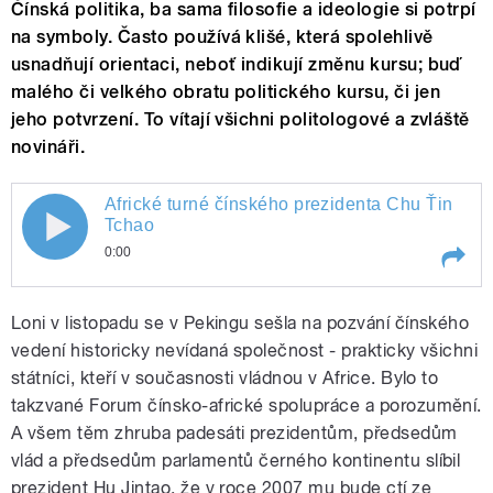
Čínská politika, ba sama filosofie a ideologie si potrpí
na symboly. Často používá klišé, která spolehlivě
usnadňují orientaci, neboť indikují změnu kursu; buď
malého či velkého obratu politického kursu, či jen
jeho potvrzení. To vítají všichni politologové a zvláště
novináři.
Africké turné čínského prezidenta Chu Ťin
Tchao
0:00
Play /
Africké turné čínského prezidenta Chu Ťin Tchao
Loni v listopadu se v Pekingu sešla na pozvání čínského
vedení historicky nevídaná společnost - prakticky všichni
státníci, kteří v současnosti vládnou v Africe. Bylo to
takzvané Forum čínsko-africké spolupráce a porozumění.
A všem těm zhruba padesáti prezidentům, předsedům
vlád a předsedům parlamentů černého kontinentu slíbil
prezident Hu Jintao, že v roce 2007 mu bude ctí ze