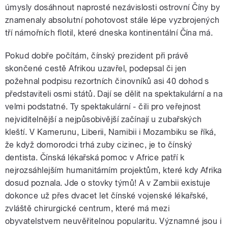
úmysly dosáhnout naprosté nezávislosti ostrovní Číny by
znamenaly absolutní pohotovost stále lépe vyzbrojených
tří námořních flotil, které dneska kontinentální Čína má.
Pokud dobře počítám, čínský prezident při právě
skončené cestě Afrikou uzavřel, podepsal či jen
požehnal podpisu rezortních činovníků asi 40 dohod s
představiteli osmi států. Dají se dělit na spektakulární a na
velmi podstatné. Ty spektakulární - čili pro veřejnost
nejviditelnější a nejpůsobivější začínají u zubařských
kleští. V Kamerunu, Liberii, Namibii i Mozambiku se říká,
že když domorodci trhá zuby cizinec, je to čínský
dentista. Čínská lékařská pomoc v Africe patří k
nejrozsáhlejším humanitárním projektům, které kdy Afrika
dosud poznala. Jde o stovky týmů! A v Zambii existuje
dokonce už přes dvacet let čínské vojenské lékařské,
zvláště chirurgické centrum, které má mezi
obyvatelstvem neuvěřitelnou popularitu. Významné jsou i