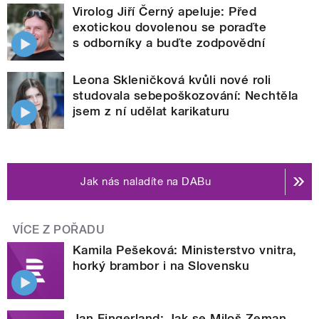
Virolog Jiří Černý apeluje: Před
exotickou dovolenou se poraďte
s odborníky a buďte zodpovědní
Leona Skleničková kvůli nové roli
studovala sebepoškozování: Nechtěla
jsem z ní udělat karikaturu
Jak nás naladíte na DABu
VÍCE Z POŘADU
Kamila Pešeková: Ministerstvo vnitra,
horký brambor i na Slovensku
Jan Fingerland: Jak se Miloš Zeman