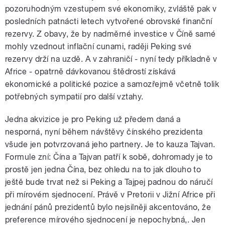
pozoruhodným vzestupem své ekonomiky, zvláště pak v
posledních patnácti letech vytvořené obrovské finanční
rezervy. Z obavy, že by nadměrné investice v Číně samé
mohly vzednout inflační cunami, raději Peking své
rezervy drží na uzdě. A v zahraničí - nyní tedy příkladně v
Africe - opatrně dávkovanou štědrostí získává
ekonomické a politické pozice a samozřejmě včetně tolik
potřebných sympatií pro další vztahy.
Jedna akvizice je pro Peking už předem daná a
nesporná, nyní během návštěvy čínského prezidenta
všude jen potvrzovaná jeho partnery. Je to kauza Tajvan.
Formule zní: Čína a Tajvan patří k sobě, dohromady je to
prostě jen jedna Čína, bez ohledu na to jak dlouho to
ještě bude trvat než si Peking a Tajpej padnou do náručí
při mírovém sjednocení. Právě v Pretorii v Jižní Africe při
jednání pánů prezidentů bylo nejsilněji akcentováno, že
preference mírového sjednocení je nepochybná,. Jen