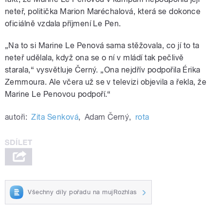
neteř, politička Marion Maréchalová, která se dokonce
oficiálně vzdala příjmení Le Pen.
„Na to si Marine Le Penová sama stěžovala, co jí to ta
neteř udělala, když ona se o ní v mládí tak pečlivě
starala,“ vysvětluje Černý. „Ona nejdřív podpořila Érika
Zemmoura. Ale včera už se v televizi objevila a řekla, že
Marine Le Penovou podpoří.“
autoři:
Zita Senková
,
Adam Černý
,
rota
Všechny díly pořadu na mujRozhlas