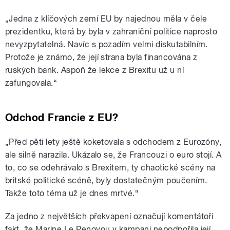
„Jedna z klíčových zemí EU by najednou měla v čele
prezidentku, která by byla v zahraniční politice naprosto
nevyzpytatelná. Navíc s pozadím velmi diskutabilním.
Protože je známo, že její strana byla financována z
ruských bank. Aspoň že lekce z Brexitu už u ní
zafungovala.“
Odchod Francie z EU?
„Před pěti lety ještě koketovala s odchodem z Eurozóny,
ale silně narazila. Ukázalo se, že Francouzi o euro stojí. A
to, co se odehrávalo s Brexitem, ty chaotické scény na
britské politické scéně, byly dostatečným poučením.
Takže toto téma už je dnes mrtvé.“
Za jedno z největších překvapení označují komentátoři
fakt, že Marine Le Penovou v kampani nepodpořila její