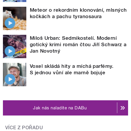
Meteor o rekordním klonování, mlsných
kočkách a pachu tyranosaura
Miloš Urban: Sedmikostelí. Moderní
gotický krimi román čtou Jiří Schwarz a
Jan Novotný
Voxel skládá hity a míchá parfémy.
S jednou vůní ale marně bojuje
Jak nás naladíte na DABu
VÍCE Z POŘADU