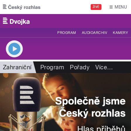
Přejít k hlavnímu obsahu
MENU
ŽIVĚ
PROGRAM
AUDIOARCHIV
KAMERY
Zahraniční
Program
Pořady
Více
…