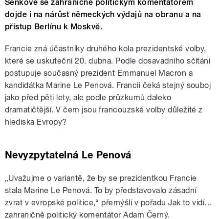
Senkové se zahraničně politickým komentátorem
dojde i na nárůst německých výdajů na obranu a na
přístup Berlínu k Moskvě.
Francie zná účastníky druhého kola prezidentské volby,
které se uskuteční 20. dubna. Podle dosavadního sčítání
postupuje současný prezident Emmanuel Macron a
kandidátka Marine Le Penová. Francii čeká stejný souboj
jako před pěti lety, ale podle průzkumů daleko
dramatičtější. V čem jsou francouzské volby důležité z
hlediska Evropy?
Nevyzpytatelná Le Penová
„Uvažujme o variantě, že by se prezidentkou Francie
stala Marine Le Penová. To by představovalo zásadní
zvrat v evropské politice,“ přemýšlí v pořadu Jak to vidí…
zahraničně politický komentátor Adam Černý.