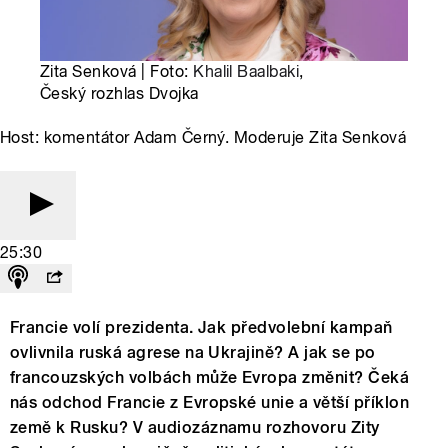
Zita Senková | Foto:
Khalil Baalbaki
,
Český rozhlas Dvojka
Host: komentátor Adam Černý. Moderuje Zita Senková
25:30
Francie volí prezidenta. Jak předvolební kampaň
ovlivnila ruská agrese na Ukrajině? A jak se po
francouzských volbách může Evropa změnit? Čeká
nás odchod Francie z Evropské unie a větší příklon
země k Rusku? V audiozáznamu rozhovoru Zity