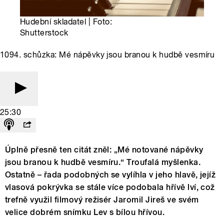
Hudební skladatel | Foto:
Shutterstock
1094. schůzka: Mé nápěvky jsou branou k hudbě vesmíru
25:30
Úplně přesně ten citát zněl: „Mé notované nápěvky
jsou branou k hudbě vesmíru.“ Troufalá myšlenka.
Ostatně – řada podobných se vylíhla v jeho hlavě, jejíž
vlasová pokrývka se stále více podobala hřívě lví, což
trefně využil filmový režisér Jaromil Jireš ve svém
velice dobrém snímku Lev s bílou hřívou.