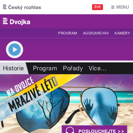
Přejít k hlavnímu obsahu
MENU
ŽIVĚ
PROGRAM
AUDIOARCHIV
KAMERY
Historie
Program
Pořady
Více
…