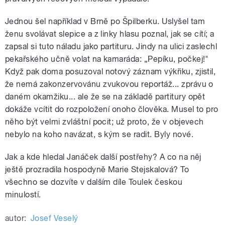
Jednou šel například v Brně po Špilberku. Uslyšel tam
ženu svolávat slepice a z linky hlasu poznal, jak se cítí; a
zapsal si tuto náladu jako partituru. Jindy na ulici zaslechl
pekařského učně volat na kamaráda: „Pepíku, počkej!"
Když pak doma posuzoval notový záznam výkřiku, zjistil,
že nemá zakonzervovánu zvukovou reportáž... zprávu o
daném okamžiku... ale že se na základě partitury opět
dokáže vcítit do rozpoložení onoho člověka. Musel to pro
něho být velmi zvláštní pocit; už proto, že v objevech
nebylo na koho navázat, s kým se radit. Byly nové.
Jak a kde hledal Janáček další postřehy? A co na něj
ještě prozradila hospodyně Marie Stejskalová? To
všechno se dozvíte v dalším díle Toulek českou
minulostí.
autor:
Josef Veselý