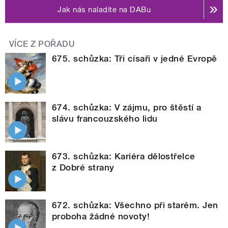
Jak nás naladíte na DABu
VÍCE Z POŘADU
675. schůzka: Tři císaři v jedné Evropě
674. schůzka: V zájmu, pro štěstí a
slávu francouzského lidu
673. schůzka: Kariéra dělostřelce
z Dobré strany
672. schůzka: Všechno při starém. Jen
proboha žádné novoty!